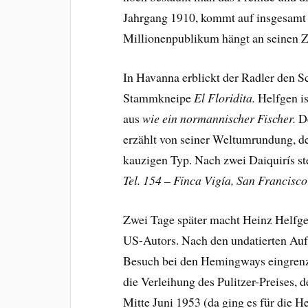
Jahrgang 1910, kommt auf insgesamt 1
Millionenpublikum hängt an seinen Z
In Havanna erblickt der Radler den S
Stammkneipe
El Floridita.
Helfgen is
aus
wie ein normannischer Fischer.
De
erzählt von seiner Weltumrundung, de
kauzigen Typ. Nach zwei Daiquirís s
Tel. 154 – Finca Vigía, San Francisco
Zwei Tage später macht Heinz Helfge
US-Autors. Nach den undatierten Auf
Besuch bei den Hemingways eingren
die Verleihung des Pulitzer-Preises,
Mitte Juni 1953 (da ging es für die