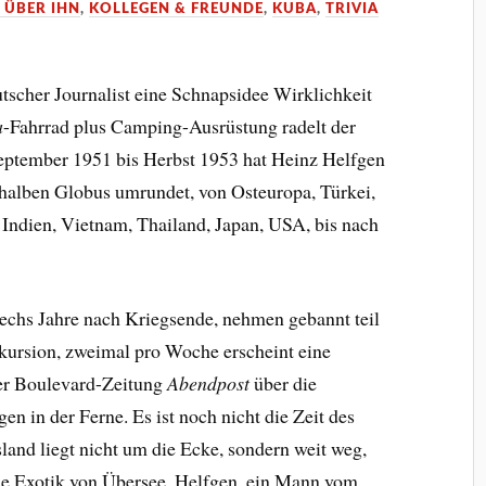
 ÜBER IHN
,
KOLLEGEN & FREUNDE
,
KUBA
,
TRIVIA
utscher Journalist eine Schnapsidee Wirklichkeit
a
-Fahrrad plus Camping-Ausrüstung radelt der
ptember 1951 bis Herbst 1953 hat Heinz Helfgen
halben Globus umrundet, von Osteuropa, Türkei,
, Indien, Vietnam, Thailand, Japan, USA, bis nach
sechs Jahre nach Kriegsende, nehmen gebannt teil
kursion, zweimal pro Woche erscheint eine
er Boulevard-Zeitung
Abendpost
über die
en in der Ferne. Es ist noch nicht die Zeit des
and liegt nicht um die Ecke, sondern weit weg,
e Exotik von Übersee. Helfgen, ein Mann vom