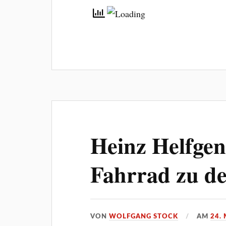
Heinz Helfge
Fahrrad zu d
VON
WOLFGANG STOCK
AM
24.