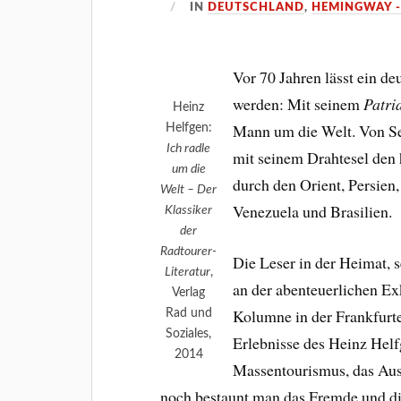
IN
DEUTSCHLAND
,
HEMINGWAY -
Vor 70 Jahren lässt ein de
werden: Mit seinem
Patri
Heinz
Mann um die Welt. Von Se
Helfgen:
Ich radle
mit seinem Drahtesel den 
um die
durch den Orient, Persien
Welt – Der
Venezuela und Brasilien.
Klassiker
der
Radtourer-
Die Leser in der Heimat, 
Literatur
,
an der abenteuerlichen Ex
Verlag
Kolumne in der Frankfurt
Rad und
Soziales,
Erlebnisse des Heinz Helfg
2014
Massentourismus, das Ausl
noch bestaunt man das Fremde und di