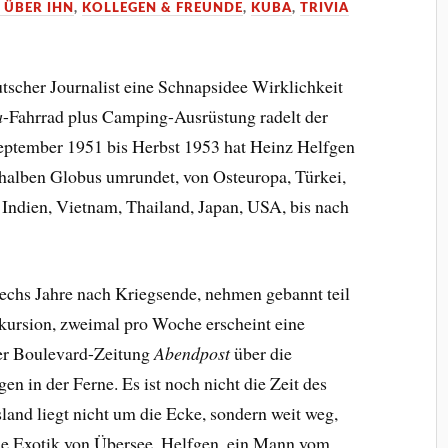
 ÜBER IHN
,
KOLLEGEN & FREUNDE
,
KUBA
,
TRIVIA
utscher Journalist eine Schnapsidee Wirklichkeit
a
-Fahrrad plus Camping-Ausrüstung radelt der
ptember 1951 bis Herbst 1953 hat Heinz Helfgen
halben Globus umrundet, von Osteuropa, Türkei,
, Indien, Vietnam, Thailand, Japan, USA, bis nach
sechs Jahre nach Kriegsende, nehmen gebannt teil
kursion, zweimal pro Woche erscheint eine
er Boulevard-Zeitung
Abendpost
über die
en in der Ferne. Es ist noch nicht die Zeit des
and liegt nicht um die Ecke, sondern weit weg,
e Exotik von Übersee. Helfgen, ein Mann vom