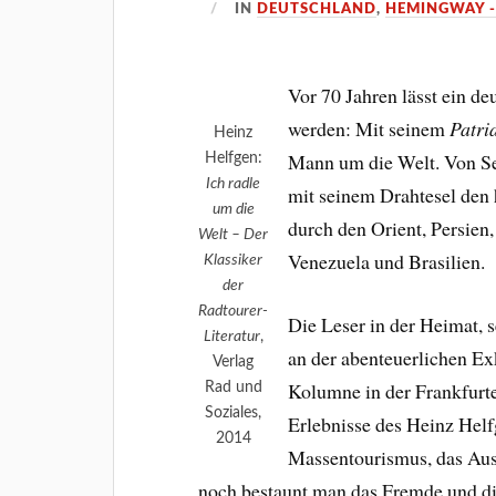
IN
DEUTSCHLAND
,
HEMINGWAY -
Vor 70 Jahren lässt ein de
werden: Mit seinem
Patri
Heinz
Mann um die Welt. Von Se
Helfgen:
Ich radle
mit seinem Drahtesel den 
um die
durch den Orient, Persien
Welt – Der
Venezuela und Brasilien.
Klassiker
der
Radtourer-
Die Leser in der Heimat, 
Literatur
,
an der abenteuerlichen Ex
Verlag
Kolumne in der Frankfurt
Rad und
Soziales,
Erlebnisse des Heinz Helfg
2014
Massentourismus, das Ausl
noch bestaunt man das Fremde und di