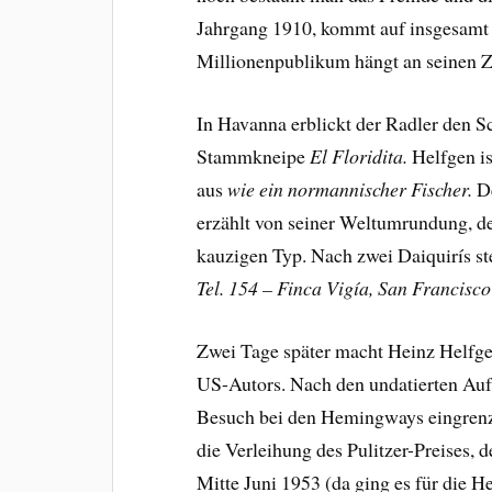
Jahrgang 1910, kommt auf insgesamt 1
Millionenpublikum hängt an seinen Z
In Havanna erblickt der Radler den S
Stammkneipe
El Floridita.
Helfgen is
aus
wie ein normannischer Fischer.
De
erzählt von seiner Weltumrundung, de
kauzigen Typ. Nach zwei Daiquirís s
Tel. 154 – Finca Vigía, San Francisco
Zwei Tage später macht Heinz Helfge
US-Autors. Nach den undatierten Auf
Besuch bei den Hemingways eingren
die Verleihung des Pulitzer-Preises,
Mitte Juni 1953 (da ging es für die