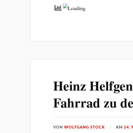
Heinz Helfge
Fahrrad zu d
VON
WOLFGANG STOCK
AM
24.