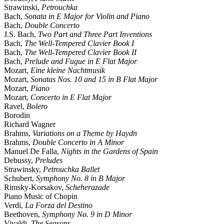
Strawinski,
Petrouchka
Bach,
Sonata in E Major for Violin and Piano
Bach,
Double Concerto
J.S. Bach,
Two Part and Three Part Inventions
Bach,
The Well-Tempered Clavier Book I
Bach,
The Well-Tempered Clavier Book II
Bach,
Prelude and Fugue in E Flat Major
Mozart,
Eine kleine Nachtmusik
Mozart,
Sonatas Nos. 10 and 15 in B Flat Major
Mozart,
Piano
Mozart,
Concerto in E Flat Major
Ravel,
Bolero
Borodin
Richard Wagner
Brahms,
Variations on a Theme by Haydn
Brahms,
Double Concerto in A Minor
Manuel De Falla,
Nights in the Gardens of Spain
Debussy,
Preludes
Strawinsky,
Petrouchka Ballet
Schubert,
Symphony No. 8 in B Major
Rimsky-Korsakov,
Scheherazade
Piano Music of Chopin
Verdi,
La Forza del Destino
Beethoven,
Symphony No. 9 in D Minor
Vivaldi,
The Seasons