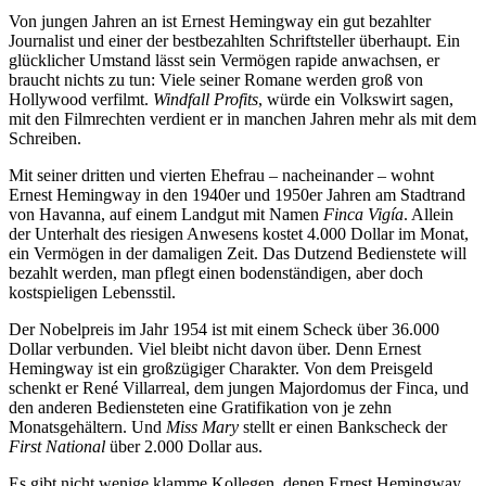
Von jungen Jahren an ist Ernest Hemingway ein gut bezahlter
Journalist und einer der bestbezahlten Schriftsteller überhaupt. Ein
glücklicher Umstand lässt sein Vermögen rapide anwachsen, er
braucht nichts zu tun: Viele seiner Romane werden groß von
Hollywood verfilmt.
Windfall Profits
, würde ein Volkswirt sagen,
mit den Filmrechten verdient er in manchen Jahren mehr als mit dem
Schreiben.
Mit seiner dritten und vierten Ehefrau – nacheinander – wohnt
Ernest Hemingway in den 1940er und 1950er Jahren am Stadtrand
von Havanna, auf einem Landgut mit Namen
Finca Vigía
. Allein
der Unterhalt des riesigen Anwesens kostet 4.000 Dollar im Monat,
ein Vermögen in der damaligen Zeit. Das Dutzend Bedienstete will
bezahlt werden, man pflegt einen bodenständigen, aber doch
kostspieligen Lebensstil.
Der Nobelpreis im Jahr 1954 ist mit einem Scheck über 36.000
Dollar verbunden. Viel bleibt nicht davon über. Denn Ernest
Hemingway ist ein großzügiger Charakter. Von dem Preisgeld
schenkt er René Villarreal, dem jungen Majordomus der Finca, und
den anderen Bediensteten eine Gratifikation von je zehn
Monatsgehältern. Und
Miss Mary
stellt er einen Bankscheck der
First National
über 2.000 Dollar aus.
Es gibt nicht wenige klamme Kollegen, denen Ernest Hemingway