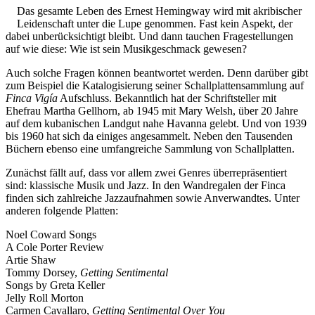
Das gesamte Leben des Ernest Hemingway wird mit akribischer
Leidenschaft unter die Lupe genommen. Fast kein Aspekt, der
dabei unberücksichtigt bleibt. Und dann tauchen Fragestellungen
auf wie diese: Wie ist sein Musikgeschmack gewesen?
Auch solche Fragen können beantwortet werden. Denn darüber gibt
zum Beispiel die Katalogisierung seiner Schallplattensammlung auf
Finca Vigía
Aufschluss. Bekanntlich hat der Schriftsteller mit
Ehefrau Martha Gellhorn, ab 1945 mit Mary Welsh, über 20 Jahre
auf dem kubanischen Landgut nahe Havanna gelebt. Und von 1939
bis 1960 hat sich da einiges angesammelt. Neben den Tausenden
Büchern ebenso eine umfangreiche Sammlung von Schallplatten.
Zunächst fällt auf, dass vor allem zwei Genres überrepräsentiert
sind: klassische Musik und Jazz. In den Wandregalen der Finca
finden sich zahlreiche Jazzaufnahmen sowie Anverwandtes. Unter
anderen folgende Platten:
Noel Coward Songs
A Cole Porter Review
Artie Shaw
Tommy Dorsey,
Getting Sentimental
Songs by Greta Keller
Jelly Roll Morton
Carmen Cavallaro,
Getting Sentimental Over You