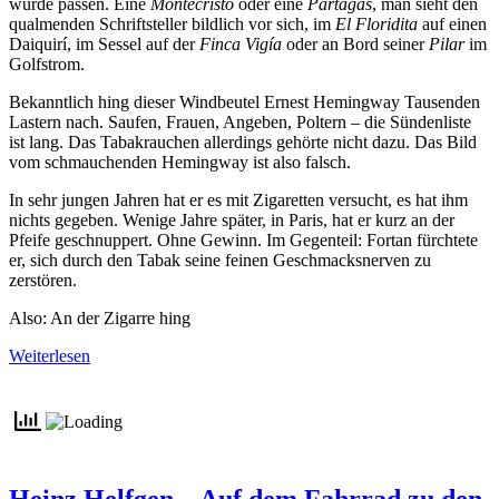
würde passen. Eine
Montecristo
oder eine
Partagas
, man sieht den
qualmenden Schriftsteller bildlich vor sich, im
El Floridita
auf einen
Daiquirí, im Sessel auf der
Finca Vigía
oder an Bord seiner
Pilar
im
Golfstrom.
Bekanntlich hing dieser Windbeutel Ernest Hemingway Tausenden
Lastern nach. Saufen, Frauen, Angeben, Poltern – die Sündenliste
ist lang. Das Tabakrauchen allerdings gehörte nicht dazu. Das Bild
vom schmauchenden Hemingway ist also falsch.
In sehr jungen Jahren hat er es mit Zigaretten versucht, es hat ihm
nichts gegeben. Wenige Jahre später, in Paris, hat er kurz an der
Pfeife geschnuppert. Ohne Gewinn. Im Gegenteil: Fortan fürchtete
er, sich durch den Tabak seine feinen Geschmacksnerven zu
zerstören.
Also: An der Zigarre hing
Weiterlesen