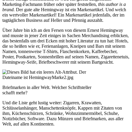
Marketing-Fachmann früher oder später feststellen,
this author is a
brand.
Der gute alte Hemingway ist ein Markenartikel. Und welch
ein wertvoller Markenartikel! Ein Markenartikel jedenfalls, der im
tagtäglichen Business auf Heller und Pfennig auszahlt.
Über Jahre bin ich an den Fersen von diesem Ernest Hemingway
und musste in jener Zeit einiges in Sachen Merchandising erblicken,
das bestenfalls um drei Ecken mit hoher Literatur zu tun hat: Hotels,
die so heißen wie er, Ferienanlagen, Kneipen und Bars mit seinem
Namen, tonnenweise T-Shirts, Flaschenkorken, Kaffeebecher,
Poster, Postkarten, Sonnenbrillen auf seinen Namen, Zigarettenetuis,
Hemingway-Seife, Briefbeschwerer mit seinem Bartgesicht.
Briefmarken in aller Welt. Welcher Schriftsteller
schafft mehr?
Und die Liste geht lustig weiter: Zigarren, Krawatten,
Schlüsselanhänger, Manschettenknöpfe, Kappen mit Zitaten von
ihm, Küchenschürzen, Schränke, Wohnzimmermöbel, Schuhe,
Notizbücher, Software. Dazu Münzen und Briefmarken, aus aller
Welt, auf allen Kontinenten.