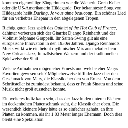
kommen eigenwillige Sängerinnen wie die Wienerin Greta Keller
oder die US-Amerikanerin Hildegarde. Der bekannteste Song von
Hildegarde heißt
Darling, Je vous aime beaucoup.
Ein schönes Lied
für ein verliebtes Ehepaar in den abgelegenen Tropen.
Richtig guten Jazz spielt das
Quintet of the Hot Club of France
,
dahinter verbergen sich der Gitarrist Django Reinhardt und der
Violinist Stéphane Grappelli. Ihr Saiten-Swing gilt als eine
europäische Innovation in den 1930er Jahren. Django Reinhardts
Musik wirkt wie ein betont rhythmischer Mix aus melodischem
New Orleans-Jazz, französischen Walzern und der traditionellen
Spielweise der Sinti.
Welche Aufnahmen mögen eher Ernests und welche eher Marys
Favoriten gewesen sein? Möglicherweise trifft der Jazz eher den
Geschmack von Mary, die Klassik eher den von Ernest. Von dem
Schriftsteller ist zumindest bekannt, dass er Frank Sinatra und seine
Musik nicht groß ausstehen konnte.
Ein weiteres Indiz kann sein, dass der Jazz in den unteren Fächern
im deckenhohen Plattenschrank steht, die Klassik eher oben. Die
wesentlich kleinere Mary hätte es so einfacher gehabt, an ihre
Platten zu kommen, als ihr 1,83 Meter langer Ehemann. Doch dies
bleibt eine Spekulation.