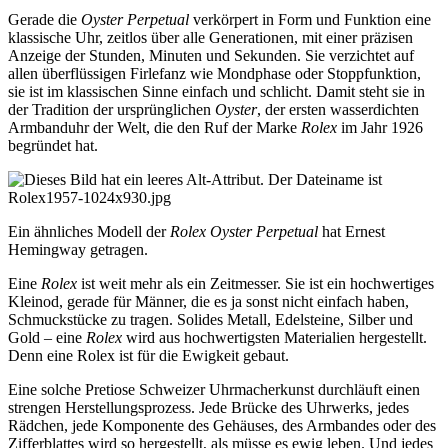
Gerade die
Oyster Perpetual
verkörpert in Form und Funktion eine
klassische Uhr, zeitlos über alle Generationen, mit einer präzisen
Anzeige der Stunden, Minuten und Sekunden. Sie verzichtet auf
allen überflüssigen Firlefanz wie Mondphase oder Stoppfunktion,
sie ist im klassischen Sinne einfach und schlicht. Damit steht sie in
der Tradition der ursprünglichen
Oyster
, der ersten wasserdichten
Armbanduhr der Welt, die den Ruf der Marke
Rolex
im Jahr 1926
begründet hat.
Ein ähnliches Modell der
Rolex Oyster Perpetual
hat Ernest
Hemingway getragen.
Eine
Rolex
ist weit mehr als ein Zeitmesser. Sie ist ein hochwertiges
Kleinod, gerade für Männer, die es ja sonst nicht einfach haben,
Schmuckstücke zu tragen. Solides Metall, Edelsteine, Silber und
Gold – eine
Rolex
wird aus hochwertigsten Materialien hergestellt.
Denn eine Rolex ist für die Ewigkeit gebaut.
Eine solche Pretiose Schweizer Uhrmacherkunst durchläuft einen
strengen Herstellungsprozess. Jede Brücke des Uhrwerks, jedes
Rädchen, jede Komponente des Gehäuses, des Armbandes oder des
Zifferblattes wird so hergestellt, als müsse es ewig leben. Und jedes