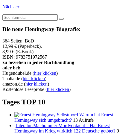
Nächster
Suchen
Die neue Hemingway-Biografie:
364 Seiten, BoD
12,99 € (Paperback),
8,99 € (E-Book)
ISBN: 9783751972567
zu beziehen in jeder Buchhandlung
oder bei:
Hugendubel.de (
hier klicken
)
Thalia.de (
hier klicken
)
amazon.de (
hier klicken
)
Kostenlose Leseprobe (
hier klicken
)
Tages TOP 10
Warum hat Ernest
Hemingway sich umgebracht?
13 Aufrufe
Literatur-Macho unter Mordverdacht – Hat Ernest
Hemingway im Krieg wirklich 122 Deutsche getötet?
9