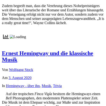
Zudem begreift man, dass die Verehrung dieses Nobelpreisträgers
weit über das Literarische der Romane und Erzählungen hinausgeht.
Die Verneigung erfolgt nicht nur vor dem Autor, sondern zudem vor
dem Menschen und seiner ausgeprägten Lebenszugewandtheit. „It is
a really great time!“, Wayne Collins lächelt.
Ernest Hemingway und die klassische
Musik
Von
Wolfgang Stock
Am
3. August 2020
In
Hemingway - über ihn
,
Musik
,
Trivia
Auf der tropischen
Finca Vigía
besitzen die Hemingways einen
Bell
Phonographen, den modernsten Plattenspieler seiner Zeit.
Die Musik ist dem Ehepaar wichtig, zur Muße und zur Inspiration