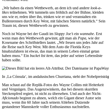
„Wir haben da einen Wettbewerb, an dem ich und andere
look-a-
likes
teilnehmen. Wir tummeln uns fröhlich auf der Bühne, kleiden
uns wie er, reden über ihn, trinken wie er und veranstalten ein
Bullenrennen durch Key West, mit falschen Stieren natürlich.“ Sein
Traum ist, diesen Wettbewerb zu gewinnen.
Noch ist Wayne bei der Gaudi im
Sloppy Joe’s
ein
wannabe
. Erst
wenn man den Wettbewerb gewinnt, gilt man als
Papa
, wie der
Kosename des Schriftstellers lautet. „Wir freuen uns jedes Jahr auf
die Reise nach Key West. Mit dem Auto die Florida Keys
hinabzufahren ist etwas, das man in seinem Leben einmal getan
haben muss.“ Ein
bucket list item
, das jeder auf seiner Lebensliste
haben sollte.
In ‚La Cónsula‘, im andalusischen Churriana, steht der Nobelpreisträ
Man schaut auf die Replik-Fotos des Wayne Collins mit Heiterkeit
und Vergnügen. Das Augenzwinkern, das bei diesem skurrilen
Steckenpferd regiert, ist nicht zu übersehen. Und auch der Nicht-
Aficionado
beginnt zu ahnen, welch ein Gigant dieser Autor sein
muss, wenn ihn 60 Jahre nach seinem Ableben Dutzende
gestandener Mannskerle voller Enthusiasmus nachstellen.