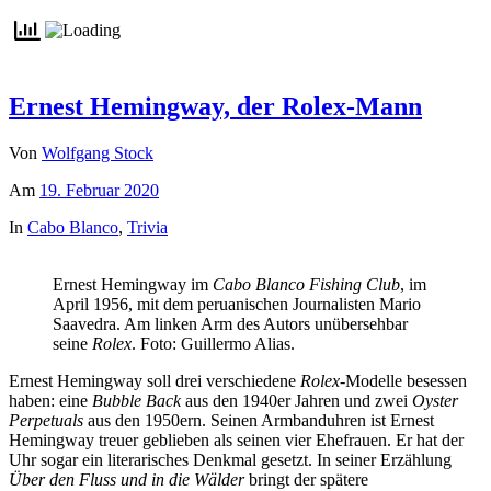
Ernest Hemingway, der Rolex-Mann
Von
Wolfgang Stock
Am
19. Februar 2020
In
Cabo Blanco
,
Trivia
Ernest Hemingway im
Cabo Blanco Fishing Club
, im
April 1956, mit dem peruanischen Journalisten Mario
Saavedra. Am linken Arm des Autors unübersehbar
seine
Rolex
. Foto: Guillermo Alias.
Ernest Hemingway soll drei verschiedene
Rolex
-Modelle besessen
haben: eine
Bubble Back
aus den 1940er Jahren und zwei
Oyster
Perpetuals
aus den 1950ern. Seinen Armbanduhren ist Ernest
Hemingway treuer geblieben als seinen vier Ehefrauen. Er hat der
Uhr sogar ein literarisches Denkmal gesetzt. In seiner Erzählung
Über den Fluss und in die Wälder
bringt der spätere