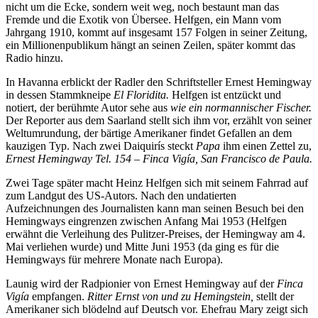
nicht um die Ecke, sondern weit weg, noch bestaunt man das
Fremde und die Exotik von Übersee. Helfgen, ein Mann vom
Jahrgang 1910, kommt auf insgesamt 157 Folgen in seiner Zeitung,
ein Millionenpublikum hängt an seinen Zeilen, später kommt das
Radio hinzu.
In Havanna erblickt der Radler den Schriftsteller Ernest Hemingway
in dessen Stammkneipe
El Floridita.
Helfgen ist entzückt und
notiert, der berühmte Autor sehe aus
wie ein normannischer Fischer.
Der Reporter aus dem Saarland stellt sich ihm vor, erzählt von seiner
Weltumrundung, der bärtige Amerikaner findet Gefallen an dem
kauzigen Typ. Nach zwei Daiquirís steckt
Papa
ihm einen Zettel zu,
Ernest Hemingway Tel. 154 – Finca Vigía, San Francisco de Paula.
Zwei Tage später macht Heinz Helfgen sich mit seinem Fahrrad auf
zum Landgut des US-Autors. Nach den undatierten
Aufzeichnungen des Journalisten kann man seinen Besuch bei den
Hemingways eingrenzen zwischen Anfang Mai 1953 (Helfgen
erwähnt die Verleihung des Pulitzer-Preises, der Hemingway am 4.
Mai verliehen wurde) und Mitte Juni 1953 (da ging es für die
Hemingways für mehrere Monate nach Europa).
Launig wird der Radpionier von Ernest Hemingway auf der
Finca
Vigía
empfangen.
Ritter Ernst von und zu Hemingstein,
stellt der
Amerikaner sich blödelnd auf Deutsch vor. Ehefrau Mary zeigt sich