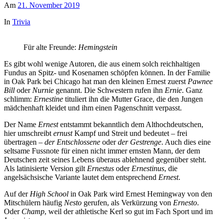
Am
21. November 2019
In
Trivia
Für alte Freunde:
Hemingstein
Es gibt wohl wenige Autoren, die aus einem solch reichhaltigen
Fundus an Spitz- und Kosenamen schöpfen können. In der Familie
in Oak Park bei Chicago hat man den kleinen Ernest zuerst
Pawnee
Bill
oder
Nurnie
genannt. Die Schwestern rufen ihn
Ernie
. Ganz
schlimm:
Ernestine
tituliert ihn die Mutter Grace, die den Jungen
mädchenhaft kleidet und ihm einen Pagenschnitt verpasst.
Der Name
Ernest
entstammt bekanntlich dem Althochdeutschen,
hier umschreibt
ernust
Kampf und Streit und bedeutet – frei
übertragen –
der Entschlossene
oder
der
Gestrenge
. Auch dies eine
seltsame Fussnote für einen nicht immer ernsten Mann, der dem
Deutschen zeit seines Lebens überaus ablehnend gegenüber steht.
Als latinisierte Version gilt
Ernestus
oder
Ernestinus
, die
angelsächsische Variante lautet dem entsprechend
Ernest
.
Auf der
High School
in Oak Park wird Ernest Hemingway von den
Mitschülern häufig
Nesto
gerufen, als Verkürzung von
Ernesto
.
Oder
Champ
, weil der athletische Kerl so gut im Fach Sport und im