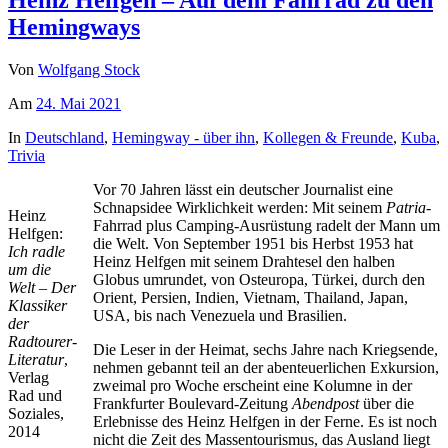
Heinz Helfgen – Auf dem Fahrrad zu den
Hemingways
Von
Wolfgang Stock
Am
24. Mai 2021
In
Deutschland
,
Hemingway - über ihn
,
Kollegen & Freunde
,
Kuba
,
Trivia
Vor 70 Jahren lässt ein deutscher Journalist eine
Schnapsidee Wirklichkeit werden: Mit seinem
Patria
-
Heinz
Fahrrad plus Camping-Ausrüstung radelt der Mann um
Helfgen:
die Welt. Von September 1951 bis Herbst 1953 hat
Ich radle
Heinz Helfgen mit seinem Drahtesel den halben
um die
Globus umrundet, von Osteuropa, Türkei, durch den
Welt – Der
Orient, Persien, Indien, Vietnam, Thailand, Japan,
Klassiker
USA, bis nach Venezuela und Brasilien.
der
Radtourer-
Die Leser in der Heimat, sechs Jahre nach Kriegsende,
Literatur
,
nehmen gebannt teil an der abenteuerlichen Exkursion,
Verlag
zweimal pro Woche erscheint eine Kolumne in der
Rad und
Frankfurter Boulevard-Zeitung
Abendpost
über die
Soziales,
Erlebnisse des Heinz Helfgen in der Ferne. Es ist noch
2014
nicht die Zeit des Massentourismus, das Ausland liegt