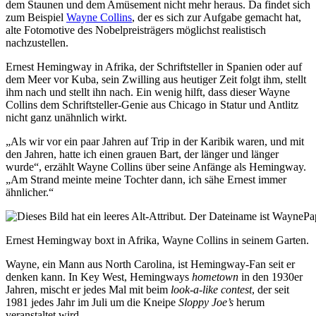
dem Staunen und dem Amüsement nicht mehr heraus. Da findet sich
zum Beispiel
Wayne Collins
, der es sich zur Aufgabe gemacht hat,
alte Fotomotive des Nobelpreisträgers möglichst realistisch
nachzustellen.
Ernest Hemingway in Afrika, der Schriftsteller in Spanien oder auf
dem Meer vor Kuba, sein Zwilling aus heutiger Zeit folgt ihm, stellt
ihm nach und stellt ihn nach. Ein wenig hilft, dass dieser Wayne
Collins dem Schriftsteller-Genie aus Chicago in Statur und Antlitz
nicht ganz unähnlich wirkt.
„Als wir vor ein paar Jahren auf Trip in der Karibik waren, und mit
den Jahren, hatte ich einen grauen Bart, der länger und länger
wurde“, erzählt Wayne Collins über seine Anfänge als Hemingway.
„Am Strand meinte meine Tochter dann, ich sähe Ernest immer
ähnlicher.“
Ernest Hemingway boxt in Afrika, Wayne Collins in seinem Garten.
Wayne, ein Mann aus North Carolina, ist Hemingway-Fan seit er
denken kann. In Key West, Hemingways
hometown
in den 1930er
Jahren, mischt er jedes Mal mit beim
look-a-like contest
, der seit
1981 jedes Jahr im Juli um die Kneipe
Sloppy Joe’s
herum
veranstaltet wird.