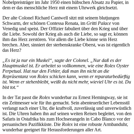
Nobelpreisträger im Jahr 1950 einen hübschen Absatz zu Papier, in
dem er das menschliche Herz mit einem Uhrwerk gleichsetzt.
Der alte Colonel Richard Cantwell sitzt mit seinem blutjungen
Schwarm, der schönen Contessa Renata, im
Gritti Palace
von
Venedig und speist. Der Offizier fabuliert über den Krieg und über
die Liebe. Sowohl der Krieg als auch die Liebe, so sagt er, können
ihm das Herz zerstören. Vor allem die Liebe könne sein Herz
brechen. Aber, sinniert der sterbenskranke Oberst, was ist eigentlich
das Herz?
„Es ist ja nur ein Muskel“, sagte der Colonel. „Nur daß es der
Hauptmuskel ist. Er arbeitet so vollkommen, wie eine Rolex Oyster
Perpetual. Hat nur den Fehler, daß man ihn nicht an die
Repräsentanz von Rolex schicken kann, wenn er reparaturbedürftig
ist. Wenn er stehenbleibt, weißt du nicht mehr, wieviel Uhr es ist. Du
bist tot.“
In der Tat passt die
Rolex
wunderbar zu Ernest Hemingway, sie ist
ein Zeitmesser wie für ihn gemacht. Sein abenteuerlicher Lebensstil
verlangt nach einer Uhr, die kraftvoll, zuverlässig und unverwüstlich
ist. Die Uhren haben ihn auf seinen weiten Reisen begleitet, von den
Safaris in Ostafrika bis zum Hochseeangeln in Cabo Blanco vor der
peruanischen Pazifikküste. Die
Rolex
ist eine robuste Armbanduhr,
wunderbar geeignet für Herausforderungen aller Art.