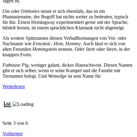
Jagen ist.
Oin
oder
Oinbones
nennt er sich ebenfalls, das ist ein
Phantasiename, der Begriff hat nichts weiter zu bedeuten, typisch
für ihn. Ernest Hemingway experimentiert gerne mit der Sprache,
blödelt herum, ist einem sprachlichen Klamauk nicht abgeneigt.
Als weitere Spitznamen dienen Verballhornungen von Vor- oder
Nachname wie
Ernestoic
,
Hem
,
Hemmy
. Auch lässt er sich von
alten Freunden
Hemingstein
nennen. Oder
Stein
oder
Steen
, in der
knappen Form.
Fathouse Pig
, weniger galant, dickes Hausschwein. Diesen Namen
gibt er sich selber, wenn er seine Kumpel und die Familie mit
Tiernamen belegt. Und
Wemedge
ist sein Name für
Weiterlesen
Seite 3 von 6
Vorheriger