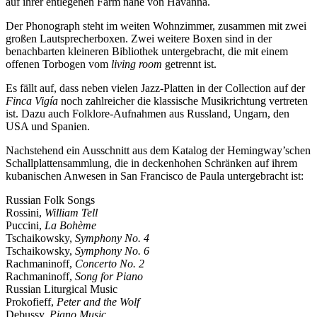
auf ihrer entlegenen Farm nahe von Havanna.
Der Phonograph steht im weiten Wohnzimmer, zusammen mit zwei
großen Lautsprecherboxen. Zwei weitere Boxen sind in der
benachbarten kleineren Bibliothek untergebracht, die mit einem
offenen Torbogen vom
living room
getrennt ist.
Es fällt auf, dass neben vielen Jazz-Platten in der Collection auf der
Finca Vigía
noch zahlreicher die klassische Musikrichtung vertreten
ist. Dazu auch Folklore-Aufnahmen aus Russland, Ungarn, den
USA und Spanien.
Nachstehend ein Ausschnitt aus dem Katalog der Hemingway’schen
Schallplattensammlung, die in deckenhohen Schränken auf ihrem
kubanischen Anwesen in San Francisco de Paula untergebracht ist:
Russian Folk Songs
Rossini,
William Tell
Puccini,
La Bohème
Tschaikowsky,
Symphony No. 4
Tschaikowsky,
Symphony No. 6
Rachmaninoff,
Concerto No. 2
Rachmaninoff,
Song for Piano
Russian Liturgical Music
Prokofieff,
Peter and the Wolf
Debussy,
Piano Music