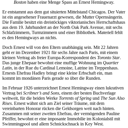
Boston
haben eine Menge Spass an Ernest Hemingway.
Er entstammt aus dem gut situierten Mittelstand Chicagos. Der Vater
ist ein angesehener Frauenarzt gewesen, die Mutter Opernsängerin.
Die Familie besitzt ein dreistöckiges viktorianisches Herrschaftshaus
aus dem 19. Jahrhundert an der North Oak Park Avenue, mit sechs
Schlafzimmern, Turmzimmern und einer Bibliothek. Materiell fehlt
es den Hemingways an nichts.
Doch Ernest will von den Eltern unabhängig sein. Mit 22 Jahren
geht er im Dezember 1921 für sechs Jahre nach Paris, mit einem
kleinen Vertrag als freier Europa-Korrespondent des
Toronto Star
.
Das junge Ehepaar bewohnt eine muffige Wohnung im
Quartier
Latin
, in der Rue du Cardinal Lemoine, Latrine im Treppenhaus.
Ernests Ehefrau Hadley bringt eine kleine Erbschaft ein, man
kommt im mondänen Paris gerade so über die Runden.
Im Februar 1926 unterzeichnet Ernest Hemingway einen lukrativen
Vertrag bei
Scribner’s and Sons
, einem der besten Buchverlage
weltweit, für die beiden Werke
Torrents of Spring
und
The Sun Also
Rises
. Ernest wähnt sich am Ziel seiner Träume, mit dem
vereinbarten Honorar rücken die Geldsorgen weit nach hinten.
Zusammen mit seiner zweiten Ehefrau, der vermögenden Pauline
Pfeiffer, bewohnt er eine imposante Immobilie im Kolonialstil mit
Swimmingpool und allem Schnickschnack in Key West.