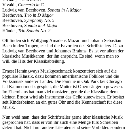
Vivaldi,
Concerto in C
Ludwig van Beethoven,
Sonata in A Major
Beethoven,
Trio in D Major
Beethoven,
Symphony No. 5
Beethoven,
Sonata in A Major
Händel
, Trio Sonata No. 2
Oft finden sich Wolfgang Amadeus Mozart und Johann Sebastian
Bach in den Tropen, es sind die Favoriten des Schriftstellers. Dazu
Ludwig van Beethoven und Johannes Brahms. Es ist vor allem der
klassische Musikkanon, der ihn anspricht. Es sind, wenn man so
will, die Hits der Klassikabteilung.
Ernest Hemingways Musikgeschmack konzentriert sich auf die
populäre Klassik, dazu kommen amerikanische Folklore und die
Volksmusik anderer Länder. Die Familie in Oak Park bei Chicago
hat Kammermusik gespielt, die Mutter ist Opernsängerin gewesen.
Im Elternhaus hat man viel musiziert, gerade die Klassiker, dem
kleinen Ernest wird als Instrument das Cello zugewiesen. Er besitzt
seit Kindesbeinen an ein gutes Ohr und die Kennerschaft für diese
Musik.
Nun weiß man, dass der Schriftsteller gerne über klassische Musik
gesprochen hat, dass er von ihr auch eine Menge fürs Schreiben
gelernt hat. Nicht nur andere Literaten sind seine Vorbilder, sondern