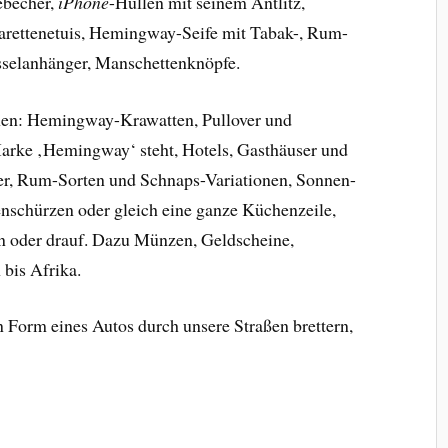
ebecher,
iPhone
-Hüllen mit seinem Antlitz,
arettenetuis, Hemingway-Seife mit Tabak-, Rum-
sselanhänger, Manschettenknöpfe.
hen: Hemingway-Krawatten, Pullover und
arke ‚Hemingway‘ steht, Hotels, Gasthäuser und
 er, Rum-Sorten und Schnaps-Variationen, Sonnen-
schürzen oder gleich eine ganze Küchenzeile,
in oder drauf. Dazu Münzen, Geldscheine,
 bis Afrika.
 Form eines Autos durch unsere Straßen brettern,