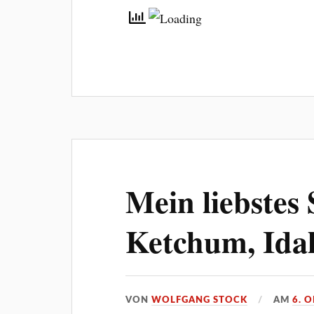
Mein liebstes
Ketchum, Ida
VON
WOLFGANG STOCK
AM
6. 