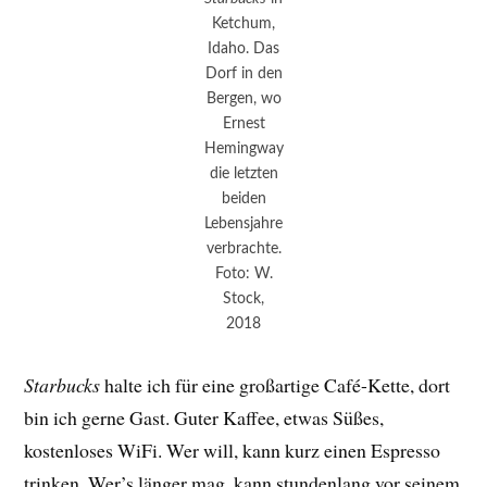
Ketchum,
Idaho. Das
Dorf in den
Bergen, wo
Ernest
Hemingway
die letzten
beiden
Lebensjahre
verbrachte.
Foto: W.
Stock,
2018
Starbucks
halte ich für eine großartige Café-Kette, dort
bin ich gerne Gast. Guter Kaffee, etwas Süßes,
kostenloses WiFi. Wer will, kann kurz einen Espresso
trinken. Wer’s länger mag, kann stundenlang vor seinem