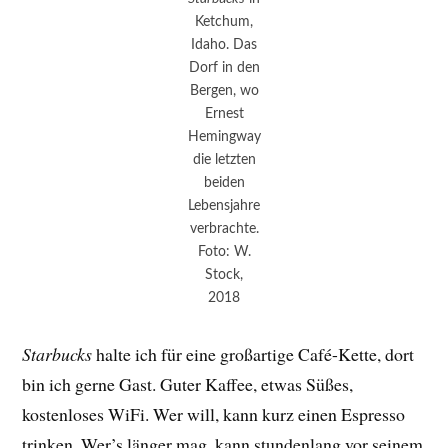
Ketchum,
Idaho. Das
Dorf in den
Bergen, wo
Ernest
Hemingway
die letzten
beiden
Lebensjahre
verbrachte.
Foto: W.
Stock,
2018
Starbucks
halte ich für eine großartige Café-Kette, dort
bin ich gerne Gast. Guter Kaffee, etwas Süßes,
kostenloses WiFi. Wer will, kann kurz einen Espresso
trinken. Wer’s länger mag, kann stundenlang vor seinem