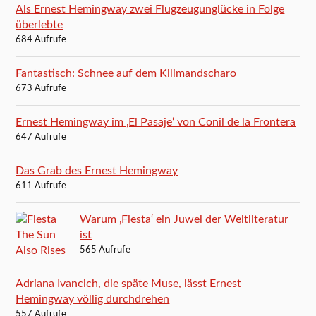
Als Ernest Hemingway zwei Flugzeugunglücke in Folge
überlebte
684 Aufrufe
Fantastisch: Schnee auf dem Kilimandscharo
673 Aufrufe
Ernest Hemingway im ‚El Pasaje‘ von Conil de la Frontera
647 Aufrufe
Das Grab des Ernest Hemingway
611 Aufrufe
Warum ‚Fiesta‘ ein Juwel der Weltliteratur
ist
565 Aufrufe
Adriana Ivancich, die späte Muse, lässt Ernest
Hemingway völlig durchdrehen
557 Aufrufe