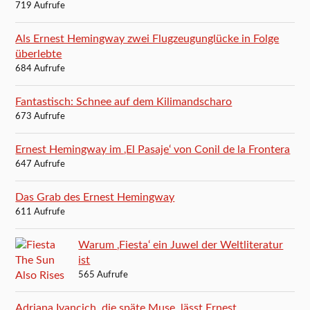
719 Aufrufe
Als Ernest Hemingway zwei Flugzeugunglücke in Folge
überlebte
684 Aufrufe
Fantastisch: Schnee auf dem Kilimandscharo
673 Aufrufe
Ernest Hemingway im ‚El Pasaje‘ von Conil de la Frontera
647 Aufrufe
Das Grab des Ernest Hemingway
611 Aufrufe
Warum ‚Fiesta‘ ein Juwel der Weltliteratur
ist
565 Aufrufe
Adriana Ivancich, die späte Muse, lässt Ernest