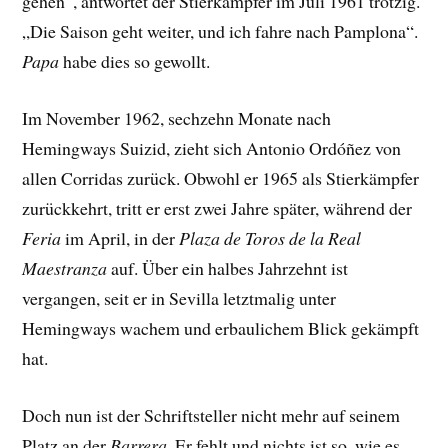
gehen“, antwortet der Stierkämpfer im Juli 1961 trotzig.
„Die Saison geht weiter, und ich fahre nach Pamplona“.
Papa
habe dies so gewollt.
Im November 1962, sechzehn Monate nach
Hemingways Suizid, zieht sich Antonio Ordóñez von
allen Corridas zurück. Obwohl er 1965 als Stierkämpfer
zurückkehrt, tritt er erst zwei Jahre später, während der
Feria
im April, in der
Plaza de Toros de la Real
Maestranza
auf. Über ein halbes Jahrzehnt ist
vergangen, seit er in Sevilla letztmalig unter
Hemingways wachem und erbaulichem Blick gekämpft
hat.
Doch nun ist der Schriftsteller nicht mehr auf seinem
Platz an der
Barrera
. Er fehlt und nichts ist so, wie es