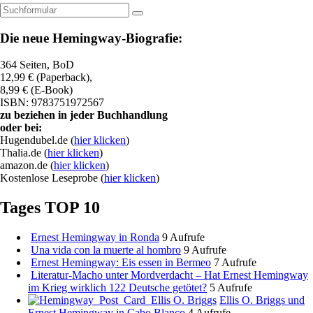
Suchen
Die neue Hemingway-Biografie:
364 Seiten, BoD
12,99 € (Paperback),
8,99 € (E-Book)
ISBN: 9783751972567
zu beziehen in jeder Buchhandlung
oder bei:
Hugendubel.de (
hier klicken
)
Thalia.de (
hier klicken
)
amazon.de (
hier klicken
)
Kostenlose Leseprobe (
hier klicken
)
Tages TOP 10
Ernest Hemingway in Ronda
9 Aufrufe
Una vida con la muerte al hombro
9 Aufrufe
Ernest Hemingway: Eis essen in Bermeo
7 Aufrufe
Literatur-Macho unter Mordverdacht – Hat Ernest Hemingway
im Krieg wirklich 122 Deutsche getötet?
5 Aufrufe
Ellis O. Briggs und
Ernest Hemingway in Cabo Blanco
4 Aufrufe