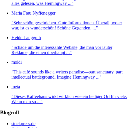
alles gelesen, was Hemingway ..."
Maria Frau Nyffenegger
"Sehr schön geschrieben. Gute Informationen. Überall, wo er
war, ist es wunderschön! Schöne Gegenden, ..."
Heide Langguth
"Schade um die interessante Website, die man vor lauter
Reklame, die einen überhaupt ..."
moldi
"This café sounds like a writers paradise—part sanctuary, part
intellectual battleground. Imagine Hemingway ..."
meta
"Dieses Kaffeehaus wirkt wirklich wie ein heiliger Ort für viele.
Wenn man so ..."
Blogroll
stockpress.de