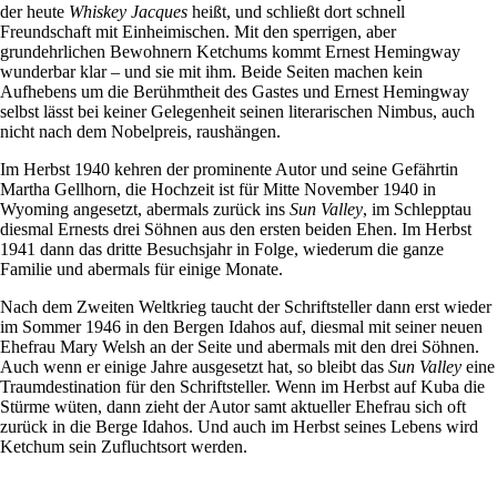
der heute
Whiskey Jacques
heißt, und schließt dort schnell
Freundschaft mit Einheimischen. Mit den sperrigen, aber
grundehrlichen Bewohnern Ketchums kommt Ernest Hemingway
wunderbar klar – und sie mit ihm. Beide Seiten machen kein
Aufhebens um die Berühmtheit des Gastes und Ernest Hemingway
selbst lässt bei keiner Gelegenheit seinen literarischen Nimbus, auch
nicht nach dem Nobelpreis, raushängen.
Im Herbst 1940 kehren der prominente Autor und seine Gefährtin
Martha Gellhorn, die Hochzeit ist für Mitte November 1940 in
Wyoming angesetzt, abermals zurück ins
Sun Valley
, im Schlepptau
diesmal Ernests drei Söhnen aus den ersten beiden Ehen. Im Herbst
1941 dann das dritte Besuchsjahr in Folge, wiederum die ganze
Familie und abermals für einige Monate.
Nach dem Zweiten Weltkrieg taucht der Schriftsteller dann erst wieder
im Sommer 1946 in den Bergen Idahos auf, diesmal mit seiner neuen
Ehefrau Mary Welsh an der Seite und abermals mit den drei Söhnen.
Auch wenn er einige Jahre ausgesetzt hat, so bleibt das
Sun Valley
eine
Traumdestination für den Schriftsteller. Wenn im Herbst auf Kuba die
Stürme wüten, dann zieht der Autor samt aktueller Ehefrau sich oft
zurück in die Berge Idahos. Und auch im Herbst seines Lebens wird
Ketchum sein Zufluchtsort werden.