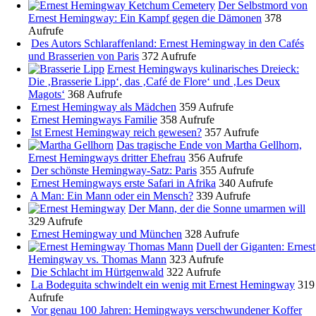
Der Selbstmord von
Ernest Hemingway: Ein Kampf gegen die Dämonen
378
Aufrufe
Des Autors Schlaraffenland: Ernest Hemingway in den Cafés
und Brasserien von Paris
372 Aufrufe
Ernest Hemingways kulinarisches Dreieck:
Die ‚Brasserie Lipp‘, das ‚Café de Flore‘ und ‚Les Deux
Magots‘
368 Aufrufe
Ernest Hemingway als Mädchen
359 Aufrufe
Ernest Hemingways Familie
358 Aufrufe
Ist Ernest Hemingway reich gewesen?
357 Aufrufe
Das tragische Ende von Martha Gellhorn,
Ernest Hemingways dritter Ehefrau
356 Aufrufe
Der schönste Hemingway-Satz: Paris
355 Aufrufe
Ernest Hemingways erste Safari in Afrika
340 Aufrufe
A Man: Ein Mann oder ein Mensch?
339 Aufrufe
Der Mann, der die Sonne umarmen will
329 Aufrufe
Ernest Hemingway und München
328 Aufrufe
Duell der Giganten: Ernest
Hemingway vs. Thomas Mann
323 Aufrufe
Die Schlacht im Hürtgenwald
322 Aufrufe
La Bodeguita schwindelt ein wenig mit Ernest Hemingway
319
Aufrufe
Vor genau 100 Jahren: Hemingways verschwundener Koffer