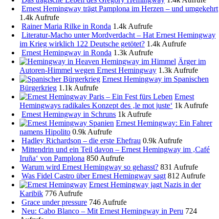
Ernest Hemingway trägt Pamplona im Herzen – und umgekehrt
1.4k Aufrufe
Rainer Maria Rilke in Ronda
1.4k Aufrufe
Literatur-Macho unter Mordverdacht – Hat Ernest Hemingway
im Krieg wirklich 122 Deutsche getötet?
1.4k Aufrufe
Ernest Hemingway in Ronda
1.3k Aufrufe
Ärger im
Autoren-Himmel wegen Ernest Hemingway
1.3k Aufrufe
Ernest Hemingway im Spanischen
Bürgerkrieg
1.1k Aufrufe
Ernest
Hemingways radikales Konzept des ‚le mot juste‘
1k Aufrufe
Ernest Hemingway in Schruns
1k Aufrufe
Ernest Hemingway: Ein Fahrer
namens Hipolito
0.9k Aufrufe
Hadley Richardson – die erste Ehefrau
0.9k Aufrufe
Mittendrin und ein Teil davon – Ernest Hemingway im ‚Café
Iruña‘ von Pamplona
850 Aufrufe
Warum wird Ernest Hemingway so gehasst?
831 Aufrufe
Was Fidel Castro über Ernest Hemingway sagt
812 Aufrufe
Ernest Hemingway jagt Nazis in der
Karibik
776 Aufrufe
Grace under pressure
746 Aufrufe
Neu: Cabo Blanco – Mit Ernest Hemingway in Peru
724