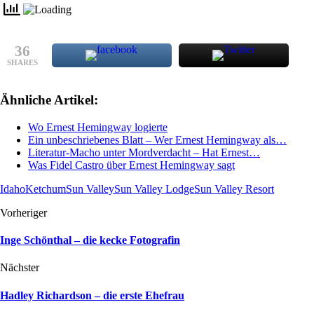
36
SHARES
Ähnliche Artikel:
Wo Ernest Hemingway logierte
Ein unbeschriebenes Blatt – Wer Ernest Hemingway als…
Literatur-Macho unter Mordverdacht – Hat Ernest…
Was Fidel Castro über Ernest Hemingway sagt
Idaho
Ketchum
Sun Valley
Sun Valley Lodge
Sun Valley Resort
Vorheriger
Inge Schönthal – die kecke Fotografin
Nächster
Hadley Richardson – die erste Ehefrau