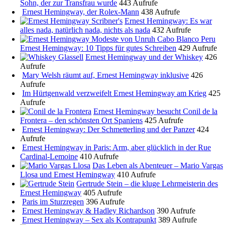
Sohn, der zur Transfrau wurde
443 Aufrufe
Ernest Hemingway, der Rolex-Mann
438 Aufrufe
Ernest Hemingway: Es war
alles nada, natürlich nada, nichts als nada
432 Aufrufe
Ernest Hemingway: 10 Tipps für gutes Schreiben
429 Aufrufe
Ernest Hemingway und der Whiskey
426
Aufrufe
Mary Welsh räumt auf, Ernest Hemingway inklusive
426
Aufrufe
Im Hürtgenwald verzweifelt Ernest Hemingway am Krieg
425
Aufrufe
Ernest Hemingway besucht Conil de la
Frontera – den schönsten Ort Spaniens
425 Aufrufe
Ernest Hemingway: Der Schmetterling und der Panzer
424
Aufrufe
Ernest Hemingway in Paris: Arm, aber glücklich in der Rue
Cardinal-Lemoine
410 Aufrufe
Das Leben als Abenteuer – Mario Vargas
Llosa und Ernest Hemingway
410 Aufrufe
Gertrude Stein – die kluge Lehrmeisterin des
Ernest Hemingway
405 Aufrufe
Paris im Sturzregen
396 Aufrufe
Ernest Hemingway & Hadley Richardson
390 Aufrufe
Ernest Hemingway – Sex als Kontrapunkt
389 Aufrufe