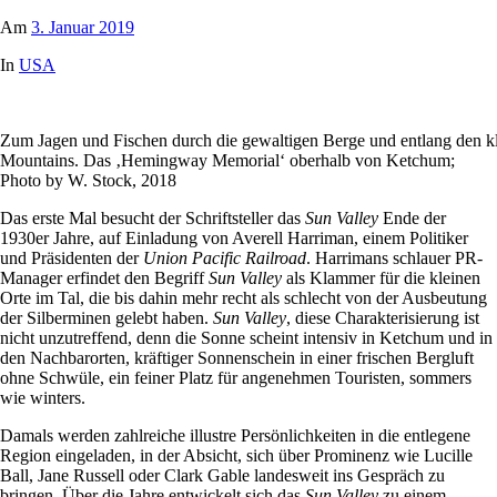
Am
3. Januar 2019
In
USA
Zum Jagen und Fischen durch die gewaltigen Berge und entlang den 
Mountains. Das ‚Hemingway Memorial‘ oberhalb von Ketchum;
Photo by W. Stock, 2018
Das erste Mal besucht der Schriftsteller das
Sun Valley
Ende der
1930er Jahre, auf Einladung von Averell Harriman, einem Politiker
und Präsidenten der
Union Pacific Railroad
. Harrimans schlauer PR-
Manager erfindet den Begriff
Sun Valley
als Klammer für die kleinen
Orte im Tal, die bis dahin mehr recht als schlecht von der Ausbeutung
der Silberminen gelebt haben.
Sun Valley
, diese Charakterisierung ist
nicht unzutreffend, denn die Sonne scheint intensiv in Ketchum und in
den Nachbarorten, kräftiger Sonnenschein in einer frischen Bergluft
ohne Schwüle, ein feiner Platz für angenehmen Touristen, sommers
wie winters.
Damals werden zahlreiche illustre Persönlichkeiten in die entlegene
Region eingeladen, in der Absicht, sich über Prominenz wie Lucille
Ball, Jane Russell oder Clark Gable landesweit ins Gespräch zu
bringen. Über die Jahre entwickelt sich das
Sun Valley
zu einem