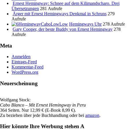
Ernest Hemingway: Schnee auf dem Kilimandscharo. Drei
Übersetzungen
281 Aufrufe
Ärger mit Ernest Hemingways Denkmal in Schruns
279
Aufrufe
Hemingways Uhr
278 Aufrufe
Gary Cooper, der beste Buddy von Ernest Hemingway
278
Aufrufe
Meta
Anmelden
Eintrags-Feed
Kommentar-Feed
WordPress.org
Neuerscheinung
Wolfgang Stock:
Cabo Blanco
– Mit Ernest Hemingway in Peru
364 Seiten. Nur 12,99 € (E-Book 8,99 €).
Zu beziehen über jede Buchhandlung oder bei
amazon
.
Hier könnte Ihre Werbung stehen A