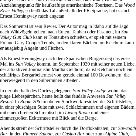
Anziehungspunkt für kaufkräftige amerikanische Touristen. Das
Wood
River Valley
, so heißt das Tal außerhalb der PR-Sprache, hat es auch
Ernest Hemingway rasch angetan.
Das Sonnental ist sein Revier. Der Autor mag in Idaho auf die Jagd
nach Wildvögeln gehen, nach Enten, Tauben oder Fasanen, im
Sun
Valley Gun Club
kann er Tontauben schießen, er spielt mit seinem
Freund Gary Cooper Tennis, in den klaren Bächen um Ketchum kann
er ausgiebig Angeln und Fischen.
Als Ernest Hemingway nach dem Spanischen Bürgerkrieg das erste
Mal
ins
Sun Valley
kommt, im September 1939 mit seiner neuen Liebe,
der attraktiven Journalistin Martha Gellhorn, da ist Ketchum noch ein
schläfriges Bergarbeiternest von gerade einmal 100 Bewohnern, die
überwiegend in den Silberminen arbeiten.
In der oberhalb des Dorfes gelegenen
Sun Valley Lodge
wohnt das
junge Liebespärchen, heute heißt das feudale Anwesen
Sun Valley
Resort
. In
Room 206
im oberen Stockwerk residiert der Schriftsteller,
in einer plüschigen Suite mit zwei Schlafzimmern und eigenen Bädern,
mit einem breiten Schreibtisch im
Living Room
und einer
zimmergroßen Eckterrasse mit Blick auf die Berge.
Abends streift der Schriftsteller durch die Dorflokalitäten, zur
Sawtooth
Bar
, in den
Pioneer Saloon
, zur
Casino Bar
oder zum
Alpine Club
,