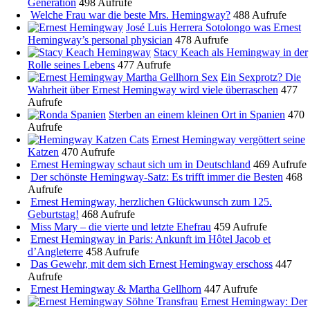
Generation
498 Aufrufe
Welche Frau war die beste Mrs. Hemingway?
488 Aufrufe
José Luis Herrera Sotolongo was Ernest
Hemingway’s personal physician
478 Aufrufe
Stacy Keach als Hemingway in der
Rolle seines Lebens
477 Aufrufe
Ein Sexprotz? Die
Wahrheit über Ernest Hemingway wird viele überraschen
477
Aufrufe
Sterben an einem kleinen Ort in Spanien
470
Aufrufe
Ernest Hemingway vergöttert seine
Katzen
470 Aufrufe
Ernest Hemingway schaut sich um in Deutschland
469 Aufrufe
Der schönste Hemingway-Satz: Es trifft immer die Besten
468
Aufrufe
Ernest Hemingway, herzlichen Glückwunsch zum 125.
Geburtstag!
468 Aufrufe
Miss Mary – die vierte und letzte Ehefrau
459 Aufrufe
Ernest Hemingway in Paris: Ankunft im Hôtel Jacob et
d’Angleterre
458 Aufrufe
Das Gewehr, mit dem sich Ernest Hemingway erschoss
447
Aufrufe
Ernest Hemingway & Martha Gellhorn
447 Aufrufe
Ernest Hemingway: Der