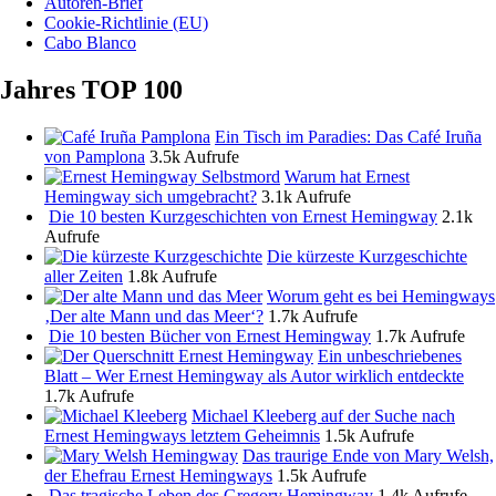
Autoren-Brief
Cookie-Richtlinie (EU)
Cabo Blanco
Jahres TOP 100
Ein Tisch im Paradies: Das Café Iruña
von Pamplona
3.5k Aufrufe
Warum hat Ernest
Hemingway sich umgebracht?
3.1k Aufrufe
Die 10 besten Kurzgeschichten von Ernest Hemingway
2.1k
Aufrufe
Die kürzeste Kurzgeschichte
aller Zeiten
1.8k Aufrufe
Worum geht es bei Hemingways
‚Der alte Mann und das Meer‘?
1.7k Aufrufe
Die 10 besten Bücher von Ernest Hemingway
1.7k Aufrufe
Ein unbeschriebenes
Blatt – Wer Ernest Hemingway als Autor wirklich entdeckte
1.7k Aufrufe
Michael Kleeberg auf der Suche nach
Ernest Hemingways letztem Geheimnis
1.5k Aufrufe
Das traurige Ende von Mary Welsh,
der Ehefrau Ernest Hemingways
1.5k Aufrufe
Das tragische Leben des Gregory Hemingway
1.4k Aufrufe