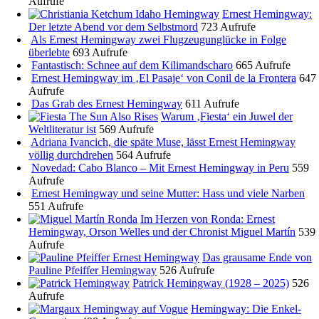
Aufrufe
Ernest Hemingway:
Der letzte Abend vor dem Selbstmord
723 Aufrufe
Als Ernest Hemingway zwei Flugzeugunglücke in Folge
überlebte
693 Aufrufe
Fantastisch: Schnee auf dem Kilimandscharo
665 Aufrufe
Ernest Hemingway im ‚El Pasaje‘ von Conil de la Frontera
647
Aufrufe
Das Grab des Ernest Hemingway
611 Aufrufe
Warum ‚Fiesta‘ ein Juwel der
Weltliteratur ist
569 Aufrufe
Adriana Ivancich, die späte Muse, lässt Ernest Hemingway
völlig durchdrehen
564 Aufrufe
Novedad: Cabo Blanco – Mit Ernest Hemingway in Peru
559
Aufrufe
Ernest Hemingway und seine Mutter: Hass und viele Narben
551 Aufrufe
Im Herzen von Ronda: Ernest
Hemingway, Orson Welles und der Chronist Miguel Martín
539
Aufrufe
Das grausame Ende von
Pauline Pfeiffer Hemingway
526 Aufrufe
Patrick Hemingway (1928 – 2025)
526
Aufrufe
Hemingway: Die Enkel-