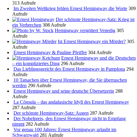
313 Aufrufe
Im Zweiten Weltkrieg fehlen Ernest Hemingway die Worte
309
Aufrufe
Der schönste Hemingway-Satz: Krieg ist
ein Verbrechen
308 Aufrufe
Hemingway vergöttert Venedig
305
Aufrufe
Ist Ernest Hemingway ein Mörder?
305
Aufrufe
Ernest Hemingway & Pauline Pfeiffer
304 Aufrufe
Ernest Hemingway und die Deutschen
– ein kompliziertes Ding
296 Aufrufe
Das Lieblingsgericht des Ernest Hemingway in Pamplona
294
Aufrufe
10 Tatsachen über Ernest Hemingway, die Sie überraschen
werden
290 Aufrufe
Ernest Hemingway und seine deutsche Übersetzerin
288
Aufrufe
La Cónsula – das andalusische Idyll des Ernest Hemingway
287 Aufrufe
Der schönste Hemingway-Satz: Augen
287 Aufrufe
Der Nobelpreis, den Ernest Hemingway nicht in Empfang
nimmt
282 Aufrufe
Vor genau 100 Jahren: Ernest Hemingway urlaubt im
Schwarzwald
281 Aufrufe