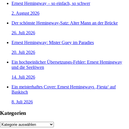
Ernest Hemingway – so einfach, so schwer
2. August 2026
Der schönste Hemingway-Satz: Alter Mann an der Brücke
26. Juli 2026
Ernest Hemingway: Mister Guey im Paradies
20. Juli 2026
Ein hochpeinlicher Übersetzungs-Fehler: Ernest Hemingway
und die Seelöwen
14. Juli 2026
Ein meisterhaftes Cover: Ernest Hemingways ‚Fiesta‘ auf
Baskisch
8. Juli 2026
Kategorien
Kategorien