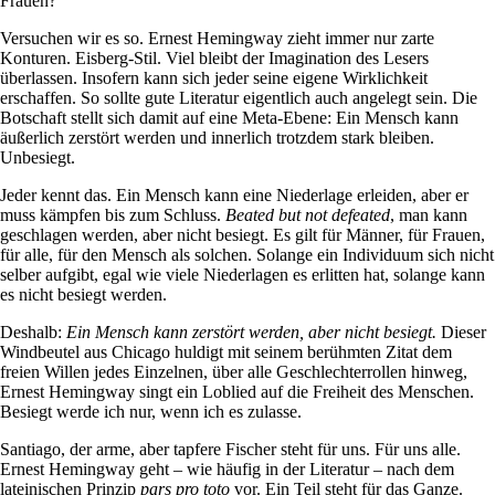
Frauen?
Versuchen wir es so. Ernest Hemingway zieht immer nur zarte
Konturen. Eisberg-Stil. Viel bleibt der Imagination des Lesers
überlassen. Insofern kann sich jeder seine eigene Wirklichkeit
erschaffen. So sollte gute Literatur eigentlich auch angelegt sein. Die
Botschaft stellt sich damit auf eine Meta-Ebene: Ein Mensch kann
äußerlich zerstört werden und innerlich trotzdem stark bleiben.
Unbesiegt.
Jeder kennt das. Ein Mensch kann eine Niederlage erleiden, aber er
muss kämpfen bis zum Schluss.
Beated but not defeated
, man kann
geschlagen werden, aber nicht besiegt. Es gilt für Männer, für Frauen,
für alle, für
den Mensch als solchen. Solange ein Individuum sich nicht
selber aufgibt, egal wie viele Niederlagen es erlitten hat, solange kann
es nicht besiegt werden.
Deshalb:
Ein Mensch kann zerstört werden, aber nicht besiegt.
Dieser
Windbeutel aus Chicago huldigt mit seinem berühmten Zitat dem
freien Willen jedes Einzelnen, über alle Geschlechterrollen hinweg,
Ernest Hemingway singt ein Loblied auf die Freiheit des Menschen.
Besiegt werde ich nur, wenn ich es zulasse.
Santiago, der arme, aber tapfere Fischer steht für uns. Für uns alle.
Ernest Hemingway geht – wie häufig in der Literatur – nach dem
lateinischen Prinzip
pars pro toto
vor. Ein Teil steht für das Ganze.