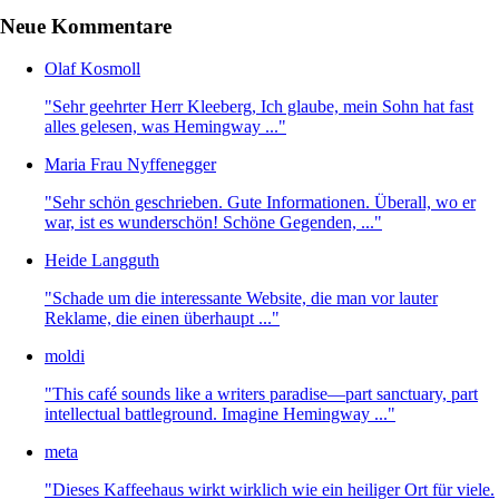
Neue Kommentare
Olaf Kosmoll
"Sehr geehrter Herr Kleeberg, Ich glaube, mein Sohn hat fast
alles gelesen, was Hemingway ..."
Maria Frau Nyffenegger
"Sehr schön geschrieben. Gute Informationen. Überall, wo er
war, ist es wunderschön! Schöne Gegenden, ..."
Heide Langguth
"Schade um die interessante Website, die man vor lauter
Reklame, die einen überhaupt ..."
moldi
"This café sounds like a writers paradise—part sanctuary, part
intellectual battleground. Imagine Hemingway ..."
meta
"Dieses Kaffeehaus wirkt wirklich wie ein heiliger Ort für viele.