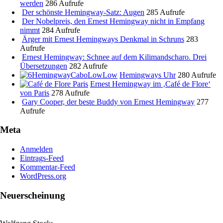
werden
286 Aufrufe
Der schönste Hemingway-Satz: Augen
285 Aufrufe
Der Nobelpreis, den Ernest Hemingway nicht in Empfang
nimmt
284 Aufrufe
Ärger mit Ernest Hemingways Denkmal in Schruns
283
Aufrufe
Ernest Hemingway: Schnee auf dem Kilimandscharo. Drei
Übersetzungen
282 Aufrufe
Hemingways Uhr
280 Aufrufe
Ernest Hemingway im ‚Café de Flore‘
von Paris
278 Aufrufe
Gary Cooper, der beste Buddy von Ernest Hemingway
277
Aufrufe
Meta
Anmelden
Eintrags-Feed
Kommentar-Feed
WordPress.org
Neuerscheinung