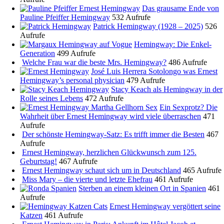
Das grausame Ende von
Pauline Pfeiffer Hemingway
532 Aufrufe
Patrick Hemingway (1928 – 2025)
526
Aufrufe
Hemingway: Die Enkel-
Generation
499 Aufrufe
Welche Frau war die beste Mrs. Hemingway?
486 Aufrufe
José Luis Herrera Sotolongo was Ernest
Hemingway’s personal physician
479 Aufrufe
Stacy Keach als Hemingway in der
Rolle seines Lebens
472 Aufrufe
Ein Sexprotz? Die
Wahrheit über Ernest Hemingway wird viele überraschen
471
Aufrufe
Der schönste Hemingway-Satz: Es trifft immer die Besten
467
Aufrufe
Ernest Hemingway, herzlichen Glückwunsch zum 125.
Geburtstag!
467 Aufrufe
Ernest Hemingway schaut sich um in Deutschland
465 Aufrufe
Miss Mary – die vierte und letzte Ehefrau
461 Aufrufe
Sterben an einem kleinen Ort in Spanien
461
Aufrufe
Ernest Hemingway vergöttert seine
Katzen
461 Aufrufe