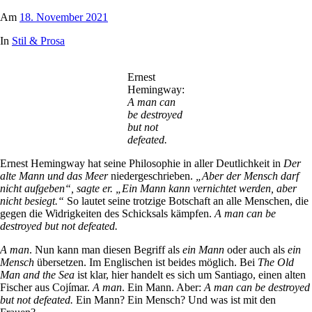
Am
18. November 2021
In
Stil & Prosa
Ernest
Hemingway:
A man can
be destroyed
but not
defeated.
Ernest Hemingway hat seine Philosophie in aller Deutlichkeit in
Der
alte Mann und das Meer
niedergeschrieben.
„Aber der Mensch darf
nicht aufgeben“, sagte er. „Ein Mann kann vernichtet werden, aber
nicht besiegt.“
So lautet seine trotzige Botschaft an alle Menschen, die
gegen die Widrigkeiten des Schicksals kämpfen.
A man can be
destroyed but not defeated.
A man
. Nun kann man diesen Begriff als
ein Mann
oder auch als
ein
Mensch
übersetzen. Im Englischen ist beides möglich. Bei
The Old
Man and the Sea
ist klar, hier handelt es sich um Santiago, einen alten
Fischer aus Cojímar.
A man
. Ein Mann. Aber:
A
man can be destroyed
but not defeated.
Ein Mann? Ein Mensch? Und was ist mit den