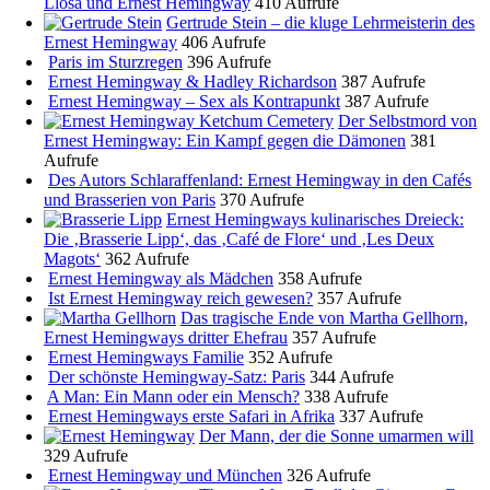
Llosa und Ernest Hemingway
410 Aufrufe
Gertrude Stein – die kluge Lehrmeisterin des
Ernest Hemingway
406 Aufrufe
Paris im Sturzregen
396 Aufrufe
Ernest Hemingway & Hadley Richardson
387 Aufrufe
Ernest Hemingway – Sex als Kontrapunkt
387 Aufrufe
Der Selbstmord von
Ernest Hemingway: Ein Kampf gegen die Dämonen
381
Aufrufe
Des Autors Schlaraffenland: Ernest Hemingway in den Cafés
und Brasserien von Paris
370 Aufrufe
Ernest Hemingways kulinarisches Dreieck:
Die ‚Brasserie Lipp‘, das ‚Café de Flore‘ und ‚Les Deux
Magots‘
362 Aufrufe
Ernest Hemingway als Mädchen
358 Aufrufe
Ist Ernest Hemingway reich gewesen?
357 Aufrufe
Das tragische Ende von Martha Gellhorn,
Ernest Hemingways dritter Ehefrau
357 Aufrufe
Ernest Hemingways Familie
352 Aufrufe
Der schönste Hemingway-Satz: Paris
344 Aufrufe
A Man: Ein Mann oder ein Mensch?
338 Aufrufe
Ernest Hemingways erste Safari in Afrika
337 Aufrufe
Der Mann, der die Sonne umarmen will
329 Aufrufe
Ernest Hemingway und München
326 Aufrufe