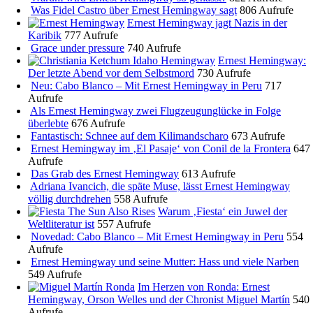
Was Fidel Castro über Ernest Hemingway sagt
806 Aufrufe
Ernest Hemingway jagt Nazis in der
Karibik
777 Aufrufe
Grace under pressure
740 Aufrufe
Ernest Hemingway:
Der letzte Abend vor dem Selbstmord
730 Aufrufe
Neu: Cabo Blanco – Mit Ernest Hemingway in Peru
717
Aufrufe
Als Ernest Hemingway zwei Flugzeugunglücke in Folge
überlebte
676 Aufrufe
Fantastisch: Schnee auf dem Kilimandscharo
673 Aufrufe
Ernest Hemingway im ‚El Pasaje‘ von Conil de la Frontera
647
Aufrufe
Das Grab des Ernest Hemingway
613 Aufrufe
Adriana Ivancich, die späte Muse, lässt Ernest Hemingway
völlig durchdrehen
558 Aufrufe
Warum ‚Fiesta‘ ein Juwel der
Weltliteratur ist
557 Aufrufe
Novedad: Cabo Blanco – Mit Ernest Hemingway in Peru
554
Aufrufe
Ernest Hemingway und seine Mutter: Hass und viele Narben
549 Aufrufe
Im Herzen von Ronda: Ernest
Hemingway, Orson Welles und der Chronist Miguel Martín
540
Aufrufe