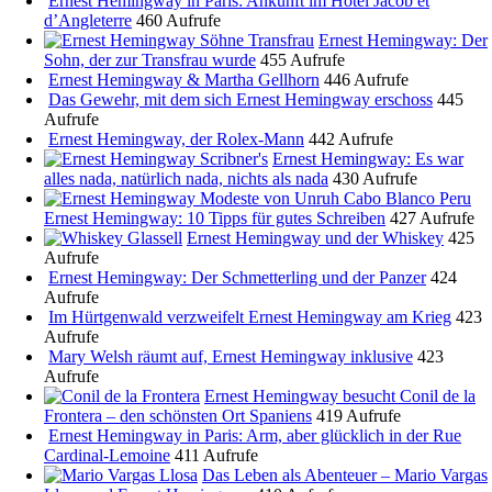
Ernest Hemingway in Paris: Ankunft im Hôtel Jacob et
d’Angleterre
460 Aufrufe
Ernest Hemingway: Der
Sohn, der zur Transfrau wurde
455 Aufrufe
Ernest Hemingway & Martha Gellhorn
446 Aufrufe
Das Gewehr, mit dem sich Ernest Hemingway erschoss
445
Aufrufe
Ernest Hemingway, der Rolex-Mann
442 Aufrufe
Ernest Hemingway: Es war
alles nada, natürlich nada, nichts als nada
430 Aufrufe
Ernest Hemingway: 10 Tipps für gutes Schreiben
427 Aufrufe
Ernest Hemingway und der Whiskey
425
Aufrufe
Ernest Hemingway: Der Schmetterling und der Panzer
424
Aufrufe
Im Hürtgenwald verzweifelt Ernest Hemingway am Krieg
423
Aufrufe
Mary Welsh räumt auf, Ernest Hemingway inklusive
423
Aufrufe
Ernest Hemingway besucht Conil de la
Frontera – den schönsten Ort Spaniens
419 Aufrufe
Ernest Hemingway in Paris: Arm, aber glücklich in der Rue
Cardinal-Lemoine
411 Aufrufe
Das Leben als Abenteuer – Mario Vargas