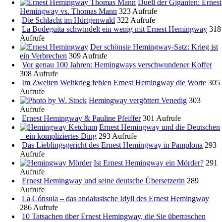
Duell der Giganten: Ernest
Hemingway vs. Thomas Mann
323 Aufrufe
Die Schlacht im Hürtgenwald
322 Aufrufe
La Bodeguita schwindelt ein wenig mit Ernest Hemingway
318
Aufrufe
Der schönste Hemingway-Satz: Krieg ist
ein Verbrechen
309 Aufrufe
Vor genau 100 Jahren: Hemingways verschwundener Koffer
308 Aufrufe
Im Zweiten Weltkrieg fehlen Ernest Hemingway die Worte
305
Aufrufe
Hemingway vergöttert Venedig
303
Aufrufe
Ernest Hemingway & Pauline Pfeiffer
301 Aufrufe
Ernest Hemingway und die Deutschen
– ein kompliziertes Ding
293 Aufrufe
Das Lieblingsgericht des Ernest Hemingway in Pamplona
293
Aufrufe
Ist Ernest Hemingway ein Mörder?
291
Aufrufe
Ernest Hemingway und seine deutsche Übersetzerin
289
Aufrufe
La Cónsula – das andalusische Idyll des Ernest Hemingway
286 Aufrufe
10 Tatsachen über Ernest Hemingway, die Sie überraschen