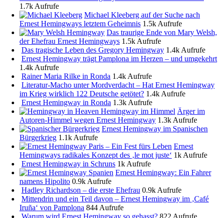
1.7k Aufrufe
Michael Kleeberg auf der Suche nach
Ernest Hemingways letztem Geheimnis
1.5k Aufrufe
Das traurige Ende von Mary Welsh,
der Ehefrau Ernest Hemingways
1.5k Aufrufe
Das tragische Leben des Gregory Hemingway
1.4k Aufrufe
Ernest Hemingway trägt Pamplona im Herzen – und umgekehrt
1.4k Aufrufe
Rainer Maria Rilke in Ronda
1.4k Aufrufe
Literatur-Macho unter Mordverdacht – Hat Ernest Hemingway
im Krieg wirklich 122 Deutsche getötet?
1.4k Aufrufe
Ernest Hemingway in Ronda
1.3k Aufrufe
Ärger im
Autoren-Himmel wegen Ernest Hemingway
1.3k Aufrufe
Ernest Hemingway im Spanischen
Bürgerkrieg
1.1k Aufrufe
Ernest
Hemingways radikales Konzept des ‚le mot juste‘
1k Aufrufe
Ernest Hemingway in Schruns
1k Aufrufe
Ernest Hemingway: Ein Fahrer
namens Hipolito
0.9k Aufrufe
Hadley Richardson – die erste Ehefrau
0.9k Aufrufe
Mittendrin und ein Teil davon – Ernest Hemingway im ‚Café
Iruña‘ von Pamplona
844 Aufrufe
Warum wird Ernest Hemingway so gehasst?
822 Aufrufe