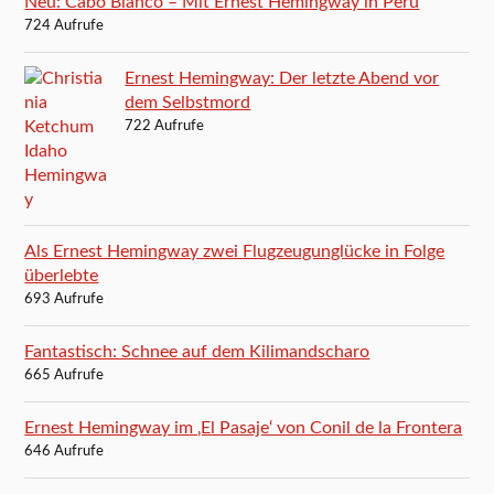
Neu: Cabo Blanco – Mit Ernest Hemingway in Peru
724 Aufrufe
Ernest Hemingway: Der letzte Abend vor
dem Selbstmord
722 Aufrufe
Als Ernest Hemingway zwei Flugzeugunglücke in Folge
überlebte
693 Aufrufe
Fantastisch: Schnee auf dem Kilimandscharo
665 Aufrufe
Ernest Hemingway im ‚El Pasaje‘ von Conil de la Frontera
646 Aufrufe