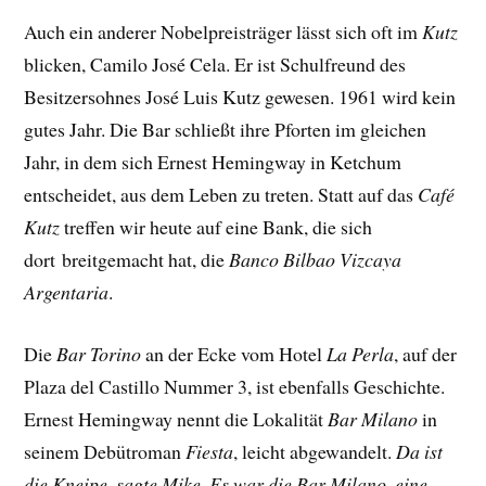
Auch ein anderer Nobelpreisträger lässt sich oft im
Kutz
blicken, Camilo José Cela. Er ist Schulfreund des
Besitzersohnes José Luis Kutz gewesen. 1961 wird kein
gutes Jahr. Die Bar schließt ihre Pforten im gleichen
Jahr, in dem sich Ernest Hemingway in Ketchum
entscheidet, aus dem Leben zu treten. Statt auf das
Café
Kutz
treffen wir heute auf eine Bank, die sich
dort breitgemacht hat, die
Banco Bilbao Vizcaya
Argentaria
.
Die
Bar Torino
an der Ecke vom Hotel
La Perla
, auf der
Plaza del Castillo Nummer 3, ist ebenfalls Geschichte.
Ernest Hemingway nennt die Lokalität
Bar Milano
in
seinem Debütroman
Fiesta
, leicht abgewandelt.
Da ist
die Kneipe, sagte Mike. Es war die Bar Milano, eine