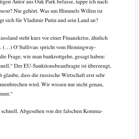
tigen Autor aus Oak Park befasse, tappe ich nach
ment
? Nie gehört. Was um Himmels Willen ist
t sich für Vladimir Putin und sein Land an?
Russland steht kurz vor einer Finanzkrise, ähnlich
at. (…) O‘Sullivan spricht vom Hemingway-
ie Frage, wie man bankrottgehe, gesagt haben:
hnell.“ Der EU-Sanktionsbeauftragte ist überzeugt,
h glaube, dass die russische Wirtschaft erst sehr
menbrechen wird. Wir wissen nur nicht genau,
mmt.“
r schnell. Abgesehen von der falschen Komma-