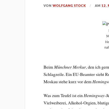
VON
WOLFGANG STOCK
AM
12.
M
He
na
Beim
Münchner Merkur
, den ich ger
Schlagzeile. Ein EU-Beamter sieht 
Moskau stehe kurz vor dem
Hemingw
Was zum Teufel ist ein
Hemingway-M
Vielweiberei, Alkohol-Orgien, blutig