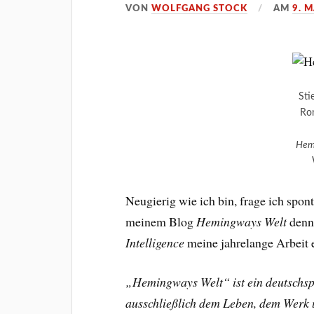
VON
WOLFGANG STOCK
AM
9. 
Sti
Ron
Hem
Neugierig wie ich bin, frage ich spo
meinem Blog
Hemingways Welt
denn 
Intelligence
meine jahrelange Arbeit 
„Hemingways Welt“ ist ein deutschspr
ausschließlich dem Leben, dem Werk