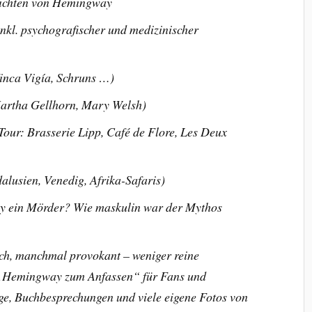
ichten von Hemingway
nkl. psychografischer und medizinischer
nca Vigía, Schruns …)
Martha Gellhorn, Mary Welsh)
-Tour: Brasserie Lipp, Café de Flore, Les Deux
alusien, Venedig, Afrika-Safaris)
y ein Mörder? Wie maskulin war der Mythos
isch, manchmal provokant – weniger reine
r „Hemingway zum Anfassen“ für Fans und
äge, Buchbesprechungen und viele eigene Fotos von