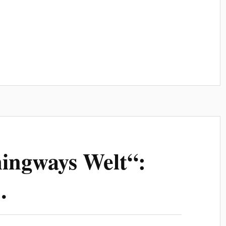
ingways Welt“:
…