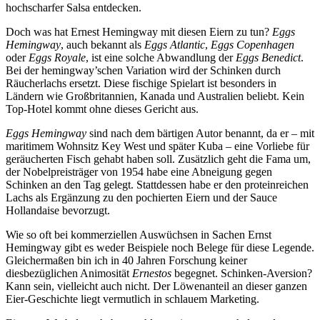
hochscharfer Salsa entdecken.
Doch was hat Ernest Hemingway mit diesen Eiern zu tun?
Eggs
Hemingway
, auch bekannt als
Eggs Atlantic
,
Eggs Copenhagen
oder
Eggs Royale
, ist eine solche Abwandlung der
Eggs Benedict
.
Bei der hemingway’schen Variation wird der Schinken durch
Räucherlachs ersetzt. Diese fischige Spielart ist besonders in
Ländern wie Großbritannien, Kanada und Australien beliebt. Kein
Top-Hotel kommt ohne dieses Gericht aus.
Eggs Hemingway
sind nach dem bärtigen Autor benannt, da er – mit
maritimem Wohnsitz Key West und später Kuba – eine Vorliebe für
geräucherten Fisch gehabt haben soll. Zusätzlich geht die Fama um,
der Nobelpreisträger von 1954 habe eine Abneigung gegen
Schinken an den Tag gelegt. Stattdessen habe er den proteinreichen
Lachs als Ergänzung zu den pochierten Eiern und der Sauce
Hollandaise bevorzugt.
Wie so oft bei kommerziellen Auswüchsen in Sachen Ernst
Hemingway gibt es weder Beispiele noch Belege für diese Legende.
Gleichermaßen bin ich in 40 Jahren Forschung keiner
diesbezüglichen Animosität
Ernestos
begegnet. Schinken-Aversion?
Kann sein, vielleicht auch nicht. Der Löwenanteil an dieser ganzen
Eier-Geschichte liegt vermutlich in schlauem Marketing.