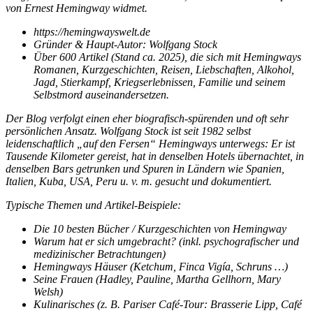
von Ernest Hemingway widmet.
https://hemingwayswelt.de
Gründer & Haupt-Autor: Wolfgang Stock
Über 600 Artikel (Stand ca. 2025), die sich mit Hemingways
Romanen, Kurzgeschichten, Reisen, Liebschaften, Alkohol,
Jagd, Stierkampf, Kriegserlebnissen, Familie und seinem
Selbstmord auseinandersetzen.
Der Blog verfolgt einen eher biografisch-spürenden und oft sehr
persönlichen Ansatz. Wolfgang Stock ist seit 1982 selbst
leidenschaftlich „auf den Fersen“ Hemingways unterwegs: Er ist
Tausende Kilometer gereist, hat in denselben Hotels übernachtet, in
denselben Bars getrunken und Spuren in Ländern wie Spanien,
Italien, Kuba, USA, Peru u. v. m. gesucht und dokumentiert.
Typische Themen und Artikel-Beispiele:
Die 10 besten Bücher /
Kurzgeschichten von Hemingway
Warum hat er sich umgebracht? (inkl. psychografischer und
medizinischer Betrachtungen)
Hemingways Häuser (Ketchum, Finca Vigía, Schruns …)
Seine Frauen (Hadley, Pauline, Martha Gellhorn, Mary
Welsh)
Kulinarisches (z. B. Pariser Café-Tour: Brasserie Lipp, Café