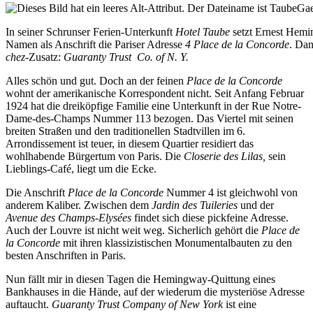
In seiner Schrunser Ferien-Unterkunft
Hotel Taube
setzt Ernest Hemi
Namen als Anschrift die Pariser Adresse
4 Place de la Concorde
. Da
chez
-Zusatz:
Guaranty Trust Co. of N. Y.
Alles schön und gut. Doch an der feinen
Place de la Concorde
wohnt der amerikanische Korrespondent nicht. Seit Anfang Februar
1924 hat die dreiköpfige Familie eine Unterkunft in der Rue Notre-
Dame-des-Champs Nummer 113 bezogen. Das Viertel mit seinen
breiten Straßen und den traditionellen Stadtvillen im 6.
Arrondissement ist teuer, in diesem Quartier residiert das
wohlhabende Bürgertum von Paris. Die
Closerie des Lilas,
sein
Lieblings-Café, liegt um die Ecke.
Die Anschrift
Place de la Concorde
Nummer 4 ist gleichwohl von
anderem Kaliber. Zwischen dem
Jardin des Tuileries
und der
Avenue des Champs-Elysées
findet sich diese pickfeine Adresse.
Auch der Louvre ist nicht weit weg. Sicherlich gehört die
Place de
la Concorde
mit ihren klassizistischen Monumentalbauten zu den
besten Anschriften in Paris.
Nun fällt mir in diesen Tagen die Hemingway-Quittung eines
Bankhauses in die Hände, auf der wiederum die mysteriöse Adresse
auftaucht.
Guaranty Trust Company of New York
ist eine