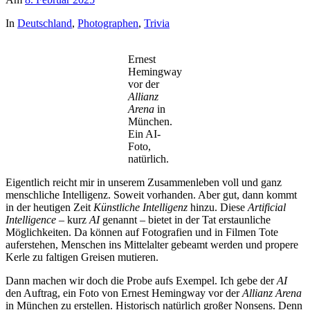
In
Deutschland
,
Photographen
,
Trivia
Ernest
Hemingway
vor der
Allianz
Arena
in
München.
Ein AI-
Foto,
natürlich.
Eigentlich reicht mir in unserem Zusammenleben voll und ganz
menschliche Intelligenz. Soweit vorhanden. Aber gut, dann kommt
in der heutigen Zeit
Künstliche Intelligenz
hinzu. Diese
Artificial
Intelligence
– kurz
AI
genannt – bietet in der Tat erstaunliche
Möglichkeiten. Da können auf Fotografien und in Filmen Tote
auferstehen, Menschen ins Mittelalter gebeamt werden und propere
Kerle zu faltigen Greisen mutieren.
Dann machen wir doch die Probe aufs Exempel. Ich gebe der
AI
den Auftrag, ein Foto von Ernest Hemingway vor der
Allianz Arena
in München zu erstellen. Historisch natürlich großer Nonsens. Denn