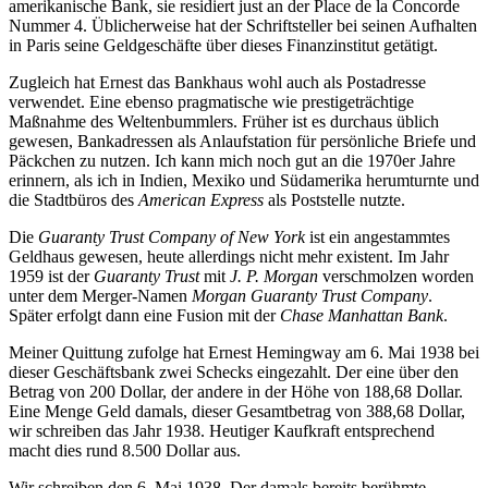
amerikanische Bank, sie residiert just an der Place de la Concorde
Nummer 4. Üblicherweise hat der Schriftsteller bei seinen Aufhalten
in Paris seine Geldgeschäfte über dieses Finanzinstitut getätigt.
Zugleich hat Ernest das Bankhaus wohl auch als Postadresse
verwendet. Eine ebenso pragmatische wie prestigeträchtige
Maßnahme des Weltenbummlers. Früher ist es durchaus üblich
gewesen, Bankadressen als Anlaufstation für persönliche Briefe und
Päckchen zu nutzen. Ich kann mich noch gut an die 1970er Jahre
erinnern, als ich in Indien, Mexiko und Südamerika herumturnte und
die Stadtbüros des
American Express
als Poststelle nutzte.
Die
Guaranty Trust Company of New York
ist ein angestammtes
Geldhaus gewesen, heute allerdings nicht mehr existent. Im Jahr
1959 ist der
Guaranty Trust
mit
J. P. Morgan
verschmolzen worden
unter dem Merger-Namen
Morgan Guaranty Trust Company
.
Später erfolgt dann eine Fusion mit der
Chase Manhattan Bank
.
Meiner Quittung zufolge hat Ernest Hemingway am 6. Mai 1938 bei
dieser Geschäftsbank zwei Schecks eingezahlt. Der eine über den
Betrag von 200 Dollar, der andere in der Höhe von 188,68 Dollar.
Eine Menge Geld damals, dieser Gesamtbetrag von 388,68 Dollar,
wir schreiben das Jahr 1938. Heutiger Kaufkraft entsprechend
macht dies rund 8.500 Dollar aus.
Wir schreiben den 6. Mai 1938. Der damals bereits berühmte