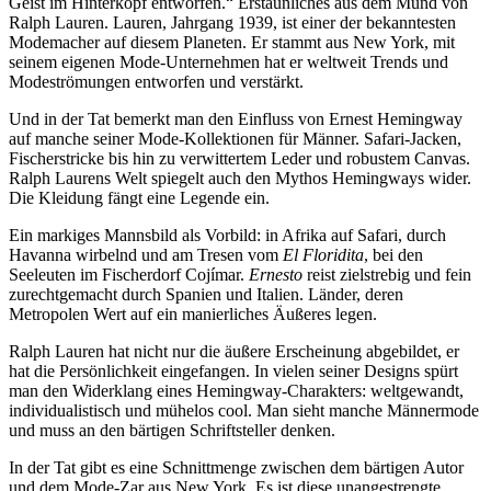
Geist im Hinterkopf entworfen.“ Erstaunliches aus dem Mund von
Ralph Lauren. Lauren, Jahrgang 1939, ist einer der bekanntesten
Modemacher auf diesem Planeten. Er stammt aus New York, mit
seinem eigenen Mode-Unternehmen hat er weltweit Trends und
Modeströmungen entworfen und verstärkt.
Und in der Tat bemerkt man den Einfluss von Ernest Hemingway
auf manche seiner Mode-Kollektionen für Männer. Safari-Jacken,
Fischerstricke bis hin zu verwittertem Leder und robustem Canvas.
Ralph Laurens Welt spiegelt auch den Mythos Hemingways wider.
Die Kleidung fängt eine Legende ein.
Ein markiges Mannsbild als Vorbild: in Afrika auf Safari, durch
Havanna wirbelnd und am Tresen vom
El Floridita
, bei den
Seeleuten im Fischerdorf Cojímar.
Ernesto
reist zielstrebig und fein
zurechtgemacht durch Spanien und Italien. Länder, deren
Metropolen Wert auf ein manierliches Äußeres legen.
Ralph Lauren hat nicht nur die äußere Erscheinung abgebildet, er
hat die Persönlichkeit eingefangen. In vielen seiner Designs spürt
man den Widerklang eines Hemingway-Charakters: weltgewandt,
individualistisch und mühelos cool. Man sieht manche Männermode
und muss an den bärtigen Schriftsteller denken.
In der Tat gibt es eine Schnittmenge zwischen dem bärtigen Autor
und dem Mode-Zar aus New York. Es ist diese unangestrengte