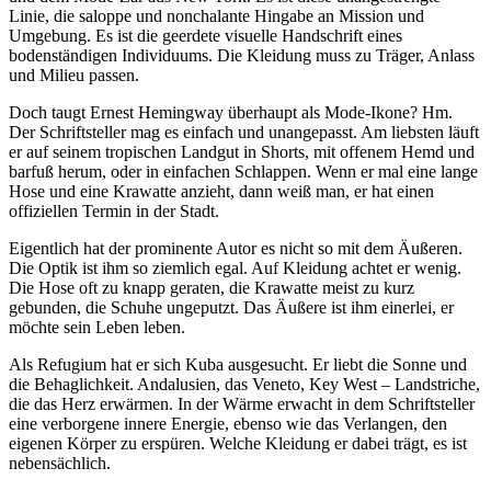
Linie, die saloppe und nonchalante Hingabe an Mission und
Umgebung. Es ist die geerdete visuelle Handschrift eines
bodenständigen Individuums. Die Kleidung muss zu Träger, Anlass
und Milieu passen.
Doch taugt Ernest Hemingway überhaupt als Mode-Ikone? Hm.
Der Schriftsteller mag es einfach und unangepasst. Am liebsten läuft
er auf seinem tropischen Landgut in Shorts, mit offenem Hemd und
barfuß herum, oder in einfachen Schlappen. Wenn er mal eine lange
Hose und eine Krawatte anzieht, dann weiß man, er hat einen
offiziellen Termin in der Stadt.
Eigentlich hat der prominente Autor es nicht so mit dem Äußeren.
Die Optik ist ihm so ziemlich egal. Auf Kleidung achtet er wenig.
Die Hose oft zu knapp geraten, die Krawatte meist zu kurz
gebunden, die Schuhe ungeputzt. Das Äußere ist ihm einerlei, er
möchte sein Leben leben.
Als Refugium hat er sich Kuba ausgesucht. Er liebt die Sonne und
die Behaglichkeit. Andalusien, das Veneto, Key West – Landstriche,
die das Herz erwärmen. In der Wärme erwacht in dem Schriftsteller
eine verborgene innere Energie, ebenso wie das Verlangen, den
eigenen Körper zu erspüren. Welche Kleidung er dabei trägt, es ist
nebensächlich.