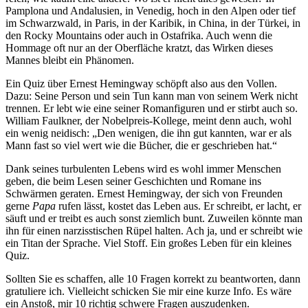
Pamplona und Andalusien, in Venedig, hoch in den Alpen oder tief
im Schwarzwald, in Paris, in der Karibik, in China, in der Türkei, in
den Rocky Mountains oder auch in Ostafrika. Auch wenn die
Hommage oft nur an der Oberfläche kratzt, das Wirken dieses
Mannes bleibt ein Phänomen.
Ein Quiz über Ernest Hemingway schöpft also aus den Vollen.
Dazu: Seine Person und sein Tun kann man von seinem Werk nicht
trennen. Er lebt wie eine seiner Romanfiguren und er stirbt auch so.
William Faulkner, der Nobelpreis-Kollege, meint denn auch, wohl
ein wenig neidisch: „Den wenigen, die ihn gut kannten, war er als
Mann fast so viel wert wie die Bücher, die er geschrieben hat.“
Dank seines turbulenten Lebens wird es wohl immer Menschen
geben, die beim Lesen seiner Geschichten und Romane ins
Schwärmen geraten. Ernest Hemingway, der sich von Freunden
gerne
Papa
rufen lässt, kostet das Leben aus. Er schreibt, er lacht, er
säuft und er treibt es auch sonst ziemlich bunt. Zuweilen könnte man
ihn für einen narzisstischen Rüpel halten. Ach ja, und er schreibt wie
ein Titan der Sprache. Viel Stoff. Ein großes Leben für ein kleines
Quiz.
Sollten Sie es schaffen, alle 10 Fragen korrekt zu beantworten, dann
gratuliere ich. Vielleicht schicken Sie mir eine kurze Info. Es wäre
ein Anstoß, mir 10 richtig schwere Fragen auszudenken.