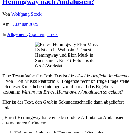
Hemingway nach Andalusien?
Von
Wolfgang Stock
Am
1. Januar 2025
In
Allgemein
,
Spanien
,
Trivia
Es ist ein in Wahnsinn! Ernest
Hemingway und Elon Musk in
Südspanien. Ein
AI
-Foto aus der
Grok
-Werkstatt.
Eine Testaufgabe für
Grok
. Das ist die
AI
– die
Artificial Intelligence
– von Elon Musks Plattform
X
. Folgende recht knifflige Frage stelle
ich dieser Künstlichen Intelligenz und bin auf das Ergebnis
gespannt:
Warum hat Ernest Hemingway Andalusien so geliebt?
Hier ist der Text, den
Grok
in Sekundenschnelle dann abgeliefert
hat:
„Ernest Hemingway hatte eine besondere Affinität zu Andalusien
aus
mehreren Gründen:
Kultur und Lebensstil
: Hemingway schätzte den