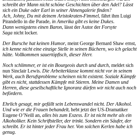
schreibt der Mann nicht schöne Geschichten über den Adel? Lässt
sich ein Duke oder Earl in seiner Ahnengalerie finden?
Ach, Johny, Du mit deinem Aristokraten-Fimmel
, fährt ihm Luigi
Pirandello in die Parade,
in Amerika gibt es keine Dukes
.
Dann wenigstens einen Baron
, lässt der Autor der
Forsyte
Saga
nicht locker.
Der Bursche hat keinen Humor
, meint George Bernard Shaw ernst,
ich kenne nicht eine einzige Stelle in seinen Büchern, wo ich gelacht
hätte. Vollkommen sauertöpfisch, dieser Herr.
Noch schlimmer, er ist ein Bourgeois durch und durch
, meldet sich
nun Sinclair Lewis.
Die Arbeiterklasse kommt nicht vor in seinem
Werk, auch Berufsprobleme scheinen nicht existent. Soziale Kämpfe
gibt es nicht, stattdessen Kämpfe mit Stieren. Meine Damen und
Herren, diese gesellschaftliche Ignoranz dürfen wir nicht auch noch
befördern.
Ehrlich gesagt, mir gefällt sein Lebenswandel nicht. Der Alkohol.
Und wie er die Frauen behandelt
, hebt jetzt der US-Dramatiker
Eugene O’Neill
an,
alles bis zum Exzess. Er ist nicht mehr als ein
Alkoholiker. Kein Schriftsteller, der trinkt. Sondern ein Säufer, der
schreibt. Er ist hinter jeder Frau her. Von solchen Kerlen habe ich
genug.