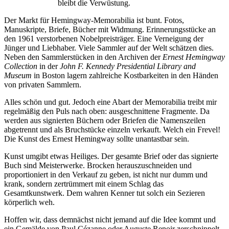
bleibt die Verwüstung.
Der Markt für Hemingway-Memorabilia ist bunt. Fotos,
Manuskripte, Briefe, Bücher mit Widmung. Erinnerungsstücke an
den 1961 verstorbenen Nobelpreisträger. Eine Verneigung der
Jünger und Liebhaber. Viele Sammler auf der Welt schätzen dies.
Neben den Sammlerstücken in den Archiven der
Ernest Hemingway
Collection
in der
John F. Kennedy Presidential Library and
Museum
in Boston lagern zahlreiche Kostbarkeiten in den Händen
von privaten Sammlern.
Alles schön und gut. Jedoch eine Abart der Memorabilia treibt mir
regelmäßig den Puls nach oben: ausgeschnittene Fragmente. Da
werden aus signierten Büchern oder Briefen die Namenszeilen
abgetrennt und als Bruchstücke einzeln verkauft. Welch ein Frevel!
Die Kunst des Ernest Hemingway sollte unantastbar sein.
Kunst umgibt etwas Heiliges. Der gesamte Brief oder das signierte
Buch sind Meisterwerke. Brocken herauszuschneiden und
proportioniert in den Verkauf zu geben, ist nicht nur dumm und
krank, sondern zertrümmert mit einem Schlag das
Gesamtkunstwerk. Dem wahren Kenner tut solch ein Sezieren
körperlich weh.
Hoffen wir, dass demnächst nicht jemand auf die Idee kommt und
ein Gemälde von Paul Cézanne oder Auguste Renoir zerschnippelt