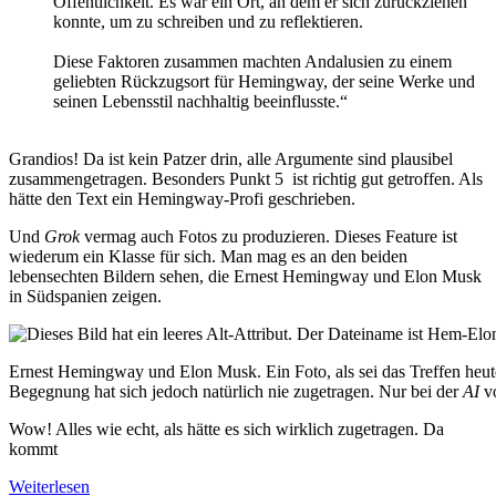
Öffentlichkeit. Es war ein Ort, an dem er sich zurückziehen
konnte, um zu schreiben und zu reflektieren.
Diese Faktoren zusammen machten Andalusien zu einem
geliebten Rückzugsort für Hemingway, der seine Werke und
seinen Lebensstil nachhaltig beeinflusste.“
Grandios! Da ist kein Patzer drin, alle Argumente sind plausibel
zusammengetragen. Besonders Punkt 5 ist richtig gut getroffen. Als
hätte den Text ein Hemingway-Profi geschrieben.
Und
Grok
vermag auch
Fotos zu produzieren. Dieses Feature ist
wiederum ein Klasse für sich. Man mag es an den beiden
lebensechten Bildern sehen, die Ernest Hemingway und Elon Musk
in Südspanien zeigen.
Ernest Hemingway und Elon Musk. Ein Foto, als sei das Treffen heute
Begegnung hat sich jedoch natürlich nie zugetragen. Nur bei der
AI
v
Wow! Alles wie echt, als hätte es sich wirklich zugetragen. Da
kommt
Weiterlesen