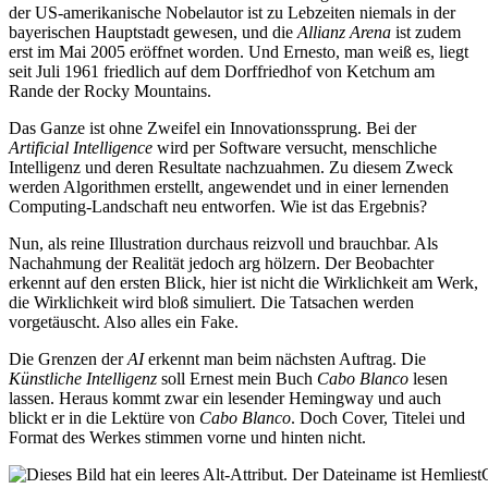
der US-amerikanische Nobelautor ist zu Lebzeiten niemals in der
bayerischen Hauptstadt gewesen, und die
Allianz Arena
ist zudem
erst im Mai 2005 eröffnet worden. Und Ernesto, man weiß es, liegt
seit Juli 1961 friedlich auf dem Dorffriedhof von Ketchum am
Rande der Rocky Mountains.
Das Ganze ist ohne Zweifel ein Innovationssprung. Bei der
Artificial Intelligence
wird per Software versucht, menschliche
Intelligenz und deren Resultate nachzuahmen. Zu diesem Zweck
werden Algorithmen erstellt, angewendet und in einer lernenden
Computing-Landschaft neu entworfen. Wie ist das Ergebnis?
Nun, als reine Illustration durchaus reizvoll und brauchbar. Als
Nachahmung der Realität jedoch arg hölzern. Der Beobachter
erkennt auf den ersten Blick, hier ist nicht die Wirklichkeit am Werk,
die Wirklichkeit wird bloß simuliert. Die Tatsachen werden
vorgetäuscht. Also alles ein Fake.
Die Grenzen der
AI
erkennt man beim nächsten Auftrag. Die
Künstliche Intelligenz
soll Ernest mein Buch
Cabo Blanco
lesen
lassen. Heraus kommt zwar ein lesender Hemingway und auch
blickt er in die Lektüre von
Cabo Blanco
. Doch Cover, Titelei und
Format des Werkes stimmen vorne und hinten nicht.