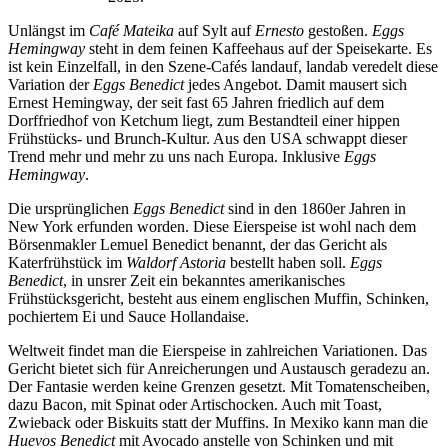
Unlängst im
Café Mateika
auf Sylt auf
Ernesto
gestoßen.
Eggs
Hemingway
steht in dem feinen Kaffeehaus auf der Speisekarte. Es
ist kein Einzelfall, in den Szene-Cafés landauf, landab veredelt diese
Variation der
Eggs Benedict
jedes Angebot. Damit mausert sich
Ernest Hemingway, der seit fast 65 Jahren friedlich auf dem
Dorffriedhof von Ketchum liegt, zum Bestandteil einer hippen
Frühstücks- und Brunch-Kultur. Aus den USA schwappt dieser
Trend mehr und mehr zu uns nach Europa. Inklusive
Eggs
Hemingway
.
Die ursprünglichen
Eggs Benedict
sind in den 1860er Jahren in
New York erfunden worden. Diese Eierspeise ist wohl nach dem
Börsenmakler Lemuel Benedict benannt, der das Gericht als
Katerfrühstück im
Waldorf Astoria
bestellt haben soll.
Eggs
Benedict
, in unsrer Zeit ein bekanntes amerikanisches
Frühstücksgericht, besteht aus einem englischen Muffin, Schinken,
pochiertem Ei und Sauce Hollandaise.
Weltweit findet man die Eierspeise in zahlreichen Variationen. Das
Gericht bietet sich für Anreicherungen und Austausch geradezu an.
Der Fantasie werden keine Grenzen gesetzt. Mit Tomatenscheiben,
dazu Bacon, mit Spinat oder Artischocken. Auch mit Toast,
Zwieback oder Biskuits statt der Muffins. In Mexiko kann man die
Huevos Benedict
mit Avocado anstelle von Schinken und mit