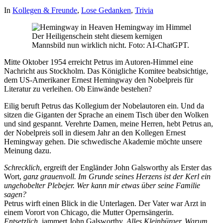
In
Kollegen & Freunde
,
Lose Gedanken
,
Trivia
Der Heiligenschein steht diesem kernigen
Mannsbild nun wirklich nicht. Foto: AI-ChatGPT.
Mitte Oktober 1954 erreicht Petrus im Autoren-Himmel eine
Nachricht aus Stockholm. Das Königliche Komitee beabsichtige,
dem US-Amerikaner Ernest Hemingway den Nobelpreis für
Literatur zu verleihen. Ob Einwände bestehen?
Eilig beruft Petrus das Kollegium der Nobelautoren ein. Und da
sitzen die Giganten der Sprache an einem Tisch über den Wolken
und sind gespannt. Verehrte Damen, meine Herren, hebt Petrus an,
der Nobelpreis soll in diesem Jahr an den Kollegen Ernest
Hemingway gehen. Die schwedische Akademie möchte unsere
Meinung dazu.
Schrecklich
, ergreift der Engländer John Galsworthy als Erster das
Wort,
ganz grauenvoll. Im Grunde seines Herzens ist der Kerl ein
ungehobelter Plebejer. Wer kann mir etwas über seine Familie
sagen?
Petrus wirft einen Blick in die Unterlagen. Der Vater war Arzt in
einem Vorort von Chicago, die Mutter Opernsängerin.
Entsetzlich
, jammert John Galsworthy.
Alles Kleinbürger. Warum