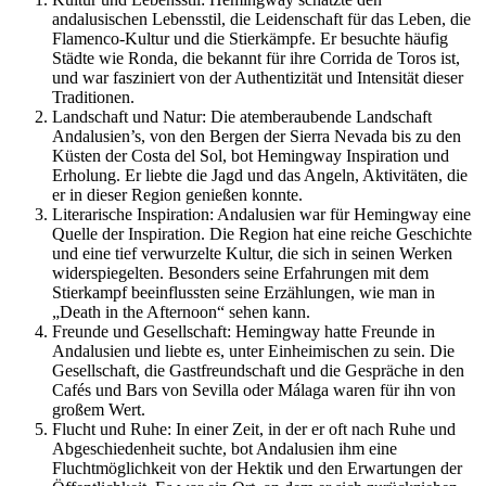
andalusischen Lebensstil, die Leidenschaft für das Leben, die
Flamenco-Kultur und die Stierkämpfe. Er besuchte häufig
Städte wie Ronda, die bekannt für ihre Corrida de Toros ist,
und war fasziniert von der Authentizität und Intensität dieser
Traditionen.
Landschaft und Natur
: Die atemberaubende Landschaft
Andalusien’s, von den Bergen der Sierra Nevada bis zu den
Küsten der Costa del Sol, bot Hemingway Inspiration und
Erholung. Er liebte die Jagd und das Angeln, Aktivitäten, die
er in dieser Region genießen konnte.
Literarische Inspiration
: Andalusien war für Hemingway eine
Quelle der Inspiration. Die Region hat eine reiche Geschichte
und eine tief verwurzelte Kultur, die sich in seinen Werken
widerspiegelten. Besonders seine Erfahrungen mit dem
Stierkampf beeinflussten seine Erzählungen, wie man in
„Death in the Afternoon“ sehen kann.
Freunde und Gesellschaft
: Hemingway hatte Freunde in
Andalusien und liebte es, unter Einheimischen zu sein. Die
Gesellschaft, die Gastfreundschaft und die Gespräche in den
Cafés und Bars von Sevilla oder Málaga waren für ihn von
großem Wert.
Flucht und Ruhe
: In einer Zeit, in der er oft nach Ruhe und
Abgeschiedenheit suchte, bot Andalusien ihm eine
Fluchtmöglichkeit von der Hektik und den Erwartungen der