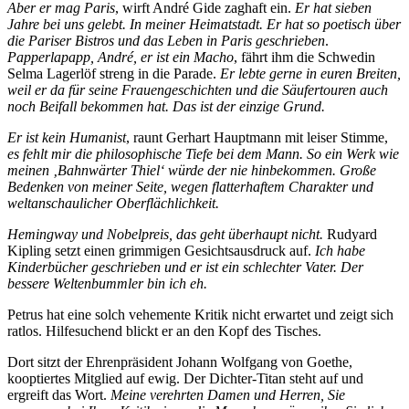
Aber er mag Paris
, wirft André Gide zaghaft ein.
Er hat sieben
Jahre bei uns gelebt. In meiner Heimatstadt. Er hat so poetisch über
die Pariser Bistros und das Leben in Paris geschrieben
.
Papperlapapp, André, er ist ein Macho
, fährt ihm die Schwedin
Selma Lagerlöf streng
in die Parade.
Er lebte gerne in euren Breiten,
weil er da für seine Frauengeschichten und die Säufertouren auch
noch Beifall bekommen hat. Das ist der einzige Grund.
Er ist kein Humanist
, raunt
Gerhart Hauptmann
mit leiser Stimme,
es fehlt mir die philosophische Tiefe bei dem Mann. So ein Werk wie
meinen ‚Bahnwärter Thiel‘ würde der nie hinbekommen. Große
Bedenken von meiner Seite, wegen flatterhaftem Charakter und
weltanschaulicher Oberflächlichkeit.
Hemingway und Nobelpreis, das geht überhaupt nicht.
Rudyard
Kipling
setzt einen grimmigen Gesichtsausdruck auf.
Ich habe
Kinderbücher geschrieben und er ist ein schlechter Vater. Der
bessere Weltenbummler bin ich eh.
Petrus hat eine solch vehemente Kritik nicht erwartet und zeigt sich
ratlos. Hilfesuchend blickt er an den Kopf des Tisches.
Dort sitzt der Ehrenpräsident Johann Wolfgang von Goethe,
kooptiertes Mitglied auf ewig. Der Dichter-Titan steht auf und
ergreift das Wort.
Meine verehrten Damen und Herren, Sie