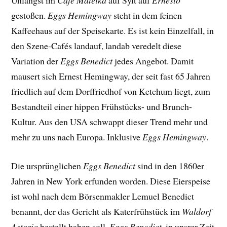
Unlängst im
Café Mateika
auf Sylt auf
Ernesto
gestoßen.
Eggs Hemingway
steht in dem feinen
Kaffeehaus auf der Speisekarte. Es ist kein Einzelfall, in
den Szene-Cafés landauf, landab veredelt diese
Variation der
Eggs Benedict
jedes Angebot. Damit
mausert sich Ernest Hemingway, der seit fast 65 Jahren
friedlich auf dem Dorffriedhof von Ketchum liegt, zum
Bestandteil einer hippen Frühstücks- und Brunch-
Kultur. Aus den USA schwappt dieser Trend mehr und
mehr zu uns nach Europa. Inklusive
Eggs Hemingway
.
Die ursprünglichen
Eggs Benedict
sind in den 1860er
Jahren in New York erfunden worden. Diese Eierspeise
ist wohl nach dem Börsenmakler Lemuel Benedict
benannt, der das Gericht als Katerfrühstück im
Waldorf
Astoria
bestellt haben soll.
Eggs Benedict
, in unsrer Zeit