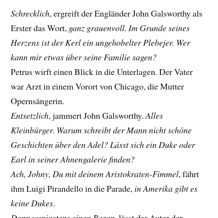
Schrecklich
, ergreift der Engländer John Galsworthy als
Erster das Wort,
ganz grauenvoll. Im Grunde seines
Herzens ist der Kerl ein ungehobelter Plebejer. Wer
kann mir etwas über seine Familie sagen?
Petrus wirft einen Blick in die Unterlagen. Der Vater
war Arzt in einem Vorort von Chicago, die Mutter
Opernsängerin.
Entsetzlich
, jammert John Galsworthy.
Alles
Kleinbürger. Warum schreibt der Mann nicht schöne
Geschichten über den Adel? Lässt sich ein Duke oder
Earl in seiner Ahnengalerie finden?
Ach, Johny, Du mit deinem Aristokraten-Fimmel
, fährt
ihm Luigi Pirandello in die Parade,
in Amerika gibt es
keine Dukes
.
Dann wenigstens einen Baron
, lässt der Autor der