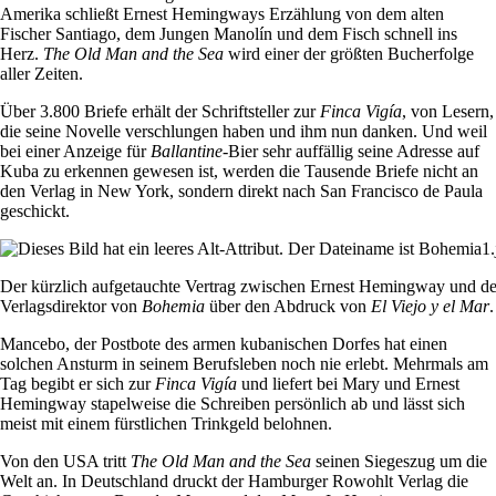
Amerika schließt Ernest Hemingways Erzählung von dem alten
Fischer Santiago, dem Jungen Manolín und dem Fisch schnell ins
Herz.
The Old Man and the Sea
wird einer der größten Bucherfolge
aller Zeiten.
Über 3.800 Briefe erhält der Schriftsteller zur
Finca Vigía
, von Lesern,
die seine Novelle verschlungen haben und ihm nun danken. Und weil
bei einer Anzeige für
Ballantine
-Bier sehr auffällig seine Adresse auf
Kuba zu erkennen gewesen ist, werden die Tausende Briefe nicht an
den Verlag in New York, sondern direkt nach San Francisco de Paula
geschickt.
Der kürzlich aufgetauchte Vertrag zwischen Ernest Hemingway und d
Verlagsdirektor von
Bohemia
über den Abdruck von
El Viejo y el Mar
.
Mancebo, der Postbote des armen kubanischen Dorfes hat einen
solchen Ansturm in seinem Berufsleben noch nie erlebt. Mehrmals am
Tag begibt er sich zur
Finca Vigía
und liefert bei Mary und Ernest
Hemingway stapelweise die Schreiben persönlich ab und lässt sich
meist mit einem fürstlichen Trinkgeld belohnen.
Von den USA tritt
The Old Man and the Sea
seinen Siegeszug um die
Welt an. In Deutschland druckt der Hamburger Rowohlt Verlag die