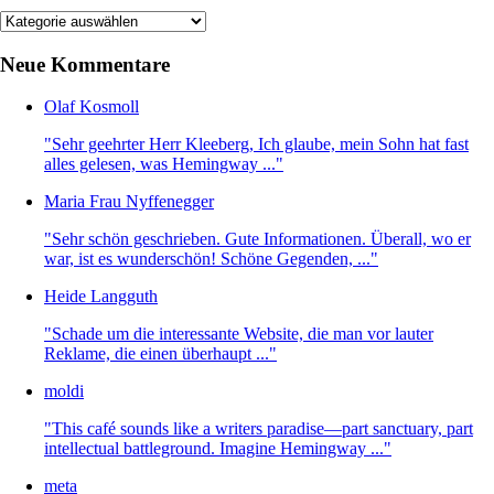
Kategorien
Neue Kommentare
Olaf Kosmoll
"Sehr geehrter Herr Kleeberg, Ich glaube, mein Sohn hat fast
alles gelesen, was Hemingway ..."
Maria Frau Nyffenegger
"Sehr schön geschrieben. Gute Informationen. Überall, wo er
war, ist es wunderschön! Schöne Gegenden, ..."
Heide Langguth
"Schade um die interessante Website, die man vor lauter
Reklame, die einen überhaupt ..."
moldi
"This café sounds like a writers paradise—part sanctuary, part
intellectual battleground. Imagine Hemingway ..."
meta