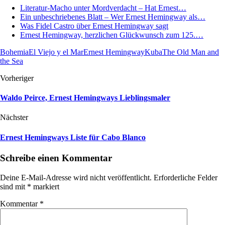
Literatur-Macho unter Mordverdacht – Hat Ernest…
Ein unbeschriebenes Blatt – Wer Ernest Hemingway als…
Was Fidel Castro über Ernest Hemingway sagt
Ernest Hemingway, herzlichen Glückwunsch zum 125.…
Bohemia
El Viejo y el Mar
Ernest Hemingway
Kuba
The Old Man and
the Sea
Vorheriger
Waldo Peirce, Ernest Hemingways Lieblingsmaler
Nächster
Ernest Hemingways Liste für Cabo Blanco
Schreibe einen Kommentar
Deine E-Mail-Adresse wird nicht veröffentlicht.
Erforderliche Felder
sind mit
*
markiert
Kommentar
*