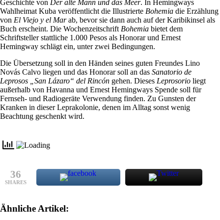
Geschichte von
Der alte Mann und das Meer
. In Hemingways
Wahlheimat Kuba veröffentlicht die Illustrierte
Bohemia
die Erzählung
von
El Viejo y el Mar
ab, bevor sie dann auch auf der Karibikinsel als
Buch erscheint. Die Wochenzeitschrift
Bohemia
bietet dem
Schriftsteller stattliche 1.000 Pesos als Honorar und Ernest
Hemingway schlägt ein, unter zwei Bedingungen.
Die Übersetzung soll in den Händen seines guten Freundes Lino
Novás Calvo liegen und das Honorar soll an das
Sanatorio de
L
eprosos „San Lázaro“ del Rincón
gehen. Dieses
Leprosorio
liegt
außerhalb von Havanna und Ernest Hemingways Spende soll für
Fernseh- und Radiogeräte Verwendung finden. Zu Gunsten der
Kranken in dieser Leprakolonie, denen im Alltag sonst wenig
Beachtung geschenkt wird.
36
SHARES
Ähnliche Artikel: