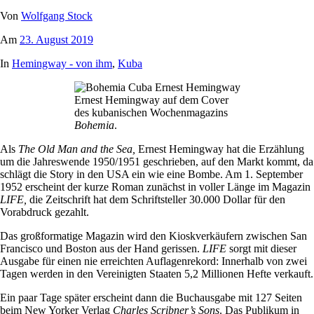
Von
Wolfgang Stock
Am
23. August 2019
In
Hemingway - von ihm
,
Kuba
Ernest Hemingway auf dem Cover
des kubanischen Wochenmagazins
Bohemia
.
Als
The Old Man and the Sea,
Ernest Hemingway hat die Erzählung
um die Jahreswende 1950/1951 geschrieben, auf den Markt kommt, da
schlägt die Story in den USA ein wie eine Bombe. Am 1. September
1952 erscheint der kurze Roman zunächst in voller Länge im Magazin
LIFE,
die Zeitschrift hat dem Schriftsteller 30.000 Dollar für den
Vorabdruck gezahlt.
Das großformatige Magazin wird den Kioskverkäufern zwischen San
Francisco und Boston aus der Hand gerissen.
LIFE
sorgt mit dieser
Ausgabe für einen nie erreichten Auflagenrekord: Innerhalb von zwei
Tagen werden in den Vereinigten Staaten 5,2 Millionen Hefte verkauft.
Ein paar Tage später erscheint dann die Buchausgabe mit 127 Seiten
beim New Yorker Verlag
Charles Scribner’s Sons
. Das Publikum in