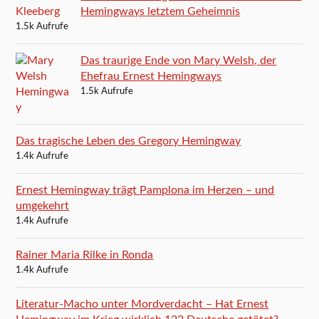
Hemingways letztem Geheimnis
1.5k Aufrufe
Das traurige Ende von Mary Welsh, der
Ehefrau Ernest Hemingways
1.5k Aufrufe
Das tragische Leben des Gregory Hemingway
1.4k Aufrufe
Ernest Hemingway trägt Pamplona im Herzen – und
umgekehrt
1.4k Aufrufe
Rainer Maria Rilke in Ronda
1.4k Aufrufe
Literatur-Macho unter Mordverdacht – Hat Ernest