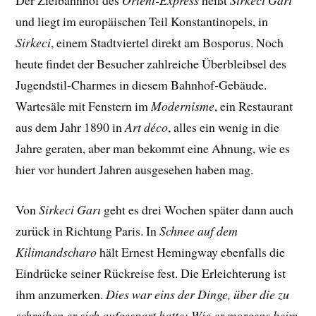
Der Zielbahnhof des
Orient-Express
heißt
Sirkeci Garı
und liegt im europäischen Teil Konstantinopels, in
Sirkeci
, einem Stadtviertel direkt am Bosporus. Noch
heute findet der Besucher zahlreiche Überbleibsel des
Jugendstil-Charmes in diesem Bahnhof-Gebäude.
Wartesäle mit Fenstern im
Modernisme
, ein Restaurant
aus dem Jahr 1890 in
Art déco
, alles ein wenig in die
Jahre geraten, aber man bekommt eine Ahnung, wie es
hier vor hundert Jahren ausgesehen haben mag.
Von
Sirkeci Garı
geht es drei Wochen später dann auch
zurück in Richtung Paris. In
Schnee auf dem
Kilimandscharo
hält Ernest Hemingway ebenfalls die
Eindrücke seiner Rückreise fest. Die Erleichterung ist
ihm anzumerken.
Dies war eins der Dinge, über die zu
schreiben er sich aufgespart hatte: Wie er morgens beim