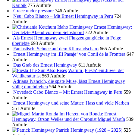
Karibik
775 Aufrufe
Grace under pressure
746 Aufrufe
Neu: Cabo Blanco – Mit Ernest Hemingway in Peru
724
Aufrufe
Ernest Hemingway:
Der letzte Abend vor dem Selbstmord
722 Aufrufe
Als Ernest Hemingway zwei Flugzeugunglücke in Folge
überlebte
693 Aufrufe
Fantastisch: Schnee auf dem Kilimandscharo
665 Aufrufe
Ernest Hemingway im ‚El Pasaje‘ von Conil de la Frontera
647
Aufrufe
Das Grab des Ernest Hemingway
611 Aufrufe
Warum ‚Fiesta‘ ein Juwel der
Weltliteratur ist
569 Aufrufe
Adriana Ivancich, die späte Muse, lässt Ernest Hemingway
völlig durchdrehen
564 Aufrufe
Novedad: Cabo Blanco – Mit Ernest Hemingway in Peru
559
Aufrufe
Ernest Hemingway und seine Mutter: Hass und viele Narben
551 Aufrufe
Im Herzen von Ronda: Ernest
Hemingway, Orson Welles und der Chronist Miguel Martín
539
Aufrufe
Patrick Hemingway (1928 – 2025)
525