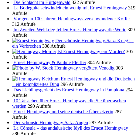
Die Schlacht im Hürtgenwald
322 Aufrufe
La Bodeguita schwindelt ein wenig mit Ernest Hemingway
319
Aufrufe
Vor genau 100 Jahren: Hemingways verschwundener Koffer
312 Aufrufe
Im Zweiten Weltkrieg fehlen Ernest Hemingway die Worte
309
Aufrufe
Der schönste Hemingway-Satz: Krieg ist
ein Verbrechen
308 Aufrufe
Ist Ernest Hemingway ein Mörder?
305
Aufrufe
Ernest Hemingway & Pauline Pfeiffer
304 Aufrufe
Hemingway vergöttert Venedig
303
Aufrufe
Ernest Hemingway und die Deutschen
– ein kompliziertes Ding
296 Aufrufe
Das Lieblingsgericht des Ernest Hemingway in Pamplona
294
Aufrufe
10 Tatsachen über Ernest Hemingway, die Sie überraschen
werden
290 Aufrufe
Ernest Hemingway und seine deutsche Übersetzerin
287
Aufrufe
Der schönste Hemingway-Satz: Augen
287 Aufrufe
La Cónsula – das andalusische Idyll des Ernest Hemingway
286 Aufrufe