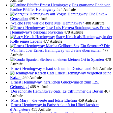
Aufrufe
Das grausame Ende von
Pauline Pfeiffer Hemingway
524 Aufrufe
Hemingway: Die Enkel-
Generation
498 Aufrufe
Welche Frau war die beste Mrs. Hemingway?
488 Aufrufe
José Luis Herrera Sotolongo was Ernest
Hemingway’s personal physician
478 Aufrufe
Stacy Keach als Hemingway in der
Rolle seines Lebens
477 Aufrufe
Ein Sexprotz? Die
Wahrheit über Ernest Hemingway wird viele überraschen
477
Aufrufe
Sterben an einem kleinen Ort in Spanien
470
Aufrufe
Ernest Hemingway schaut sich um in Deutschland
469 Aufrufe
Ernest Hemingway vergöttert seine
Katzen
469 Aufrufe
Ernest Hemingway, herzlichen Glückwunsch zum 125.
Geburtstag!
468 Aufrufe
Der schönste Hemingway-Satz: Es trifft immer die Besten
467
Aufrufe
Miss Mary – die vierte und letzte Ehefrau
459 Aufrufe
Ernest Hemingway in Paris: Ankunft im Hôtel Jacob et
d’Angleterre
455 Aufrufe