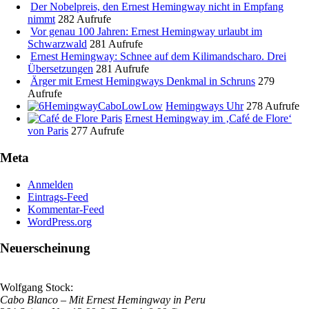
Der Nobelpreis, den Ernest Hemingway nicht in Empfang
nimmt
282 Aufrufe
Vor genau 100 Jahren: Ernest Hemingway urlaubt im
Schwarzwald
281 Aufrufe
Ernest Hemingway: Schnee auf dem Kilimandscharo. Drei
Übersetzungen
281 Aufrufe
Ärger mit Ernest Hemingways Denkmal in Schruns
279
Aufrufe
Hemingways Uhr
278 Aufrufe
Ernest Hemingway im ‚Café de Flore‘
von Paris
277 Aufrufe
Meta
Anmelden
Eintrags-Feed
Kommentar-Feed
WordPress.org
Neuerscheinung
Wolfgang Stock:
Cabo Blanco
– Mit Ernest Hemingway in Peru