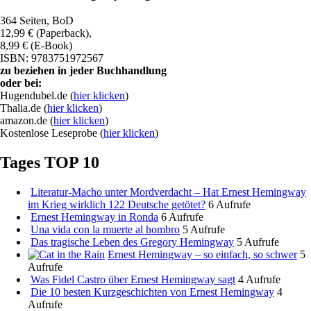
364 Seiten, BoD
12,99 € (Paperback),
8,99 € (E-Book)
ISBN: 9783751972567
zu beziehen in jeder Buchhandlung
oder bei:
Hugendubel.de (
hier klicken
)
Thalia.de (
hier klicken
)
amazon.de (
hier klicken
)
Kostenlose Leseprobe (
hier klicken
)
Tages TOP 10
Literatur-Macho unter Mordverdacht – Hat Ernest Hemingway
im Krieg wirklich 122 Deutsche getötet?
6 Aufrufe
Ernest Hemingway in Ronda
6 Aufrufe
Una vida con la muerte al hombro
5 Aufrufe
Das tragische Leben des Gregory Hemingway
5 Aufrufe
Ernest Hemingway – so einfach, so schwer
5
Aufrufe
Was Fidel Castro über Ernest Hemingway sagt
4 Aufrufe
Die 10 besten Kurzgeschichten von Ernest Hemingway
4
Aufrufe