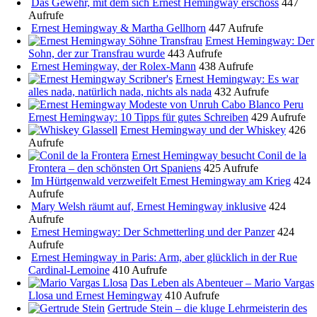
Das Gewehr, mit dem sich Ernest Hemingway erschoss
447
Aufrufe
Ernest Hemingway & Martha Gellhorn
447 Aufrufe
Ernest Hemingway: Der
Sohn, der zur Transfrau wurde
443 Aufrufe
Ernest Hemingway, der Rolex-Mann
438 Aufrufe
Ernest Hemingway: Es war
alles nada, natürlich nada, nichts als nada
432 Aufrufe
Ernest Hemingway: 10 Tipps für gutes Schreiben
429 Aufrufe
Ernest Hemingway und der Whiskey
426
Aufrufe
Ernest Hemingway besucht Conil de la
Frontera – den schönsten Ort Spaniens
425 Aufrufe
Im Hürtgenwald verzweifelt Ernest Hemingway am Krieg
424
Aufrufe
Mary Welsh räumt auf, Ernest Hemingway inklusive
424
Aufrufe
Ernest Hemingway: Der Schmetterling und der Panzer
424
Aufrufe
Ernest Hemingway in Paris: Arm, aber glücklich in der Rue
Cardinal-Lemoine
410 Aufrufe
Das Leben als Abenteuer – Mario Vargas
Llosa und Ernest Hemingway
410 Aufrufe
Gertrude Stein – die kluge Lehrmeisterin des