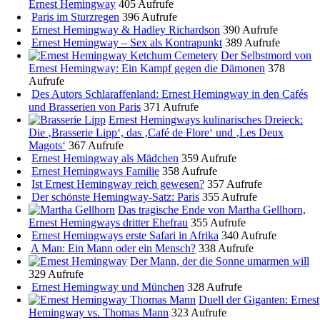
Ernest Hemingway
405 Aufrufe
Paris im Sturzregen
396 Aufrufe
Ernest Hemingway & Hadley Richardson
390 Aufrufe
Ernest Hemingway – Sex als Kontrapunkt
389 Aufrufe
Der Selbstmord von
Ernest Hemingway: Ein Kampf gegen die Dämonen
378
Aufrufe
Des Autors Schlaraffenland: Ernest Hemingway in den Cafés
und Brasserien von Paris
371 Aufrufe
Ernest Hemingways kulinarisches Dreieck:
Die ‚Brasserie Lipp‘, das ‚Café de Flore‘ und ‚Les Deux
Magots‘
367 Aufrufe
Ernest Hemingway als Mädchen
359 Aufrufe
Ernest Hemingways Familie
358 Aufrufe
Ist Ernest Hemingway reich gewesen?
357 Aufrufe
Der schönste Hemingway-Satz: Paris
355 Aufrufe
Das tragische Ende von Martha Gellhorn,
Ernest Hemingways dritter Ehefrau
355 Aufrufe
Ernest Hemingways erste Safari in Afrika
340 Aufrufe
A Man: Ein Mann oder ein Mensch?
338 Aufrufe
Der Mann, der die Sonne umarmen will
329 Aufrufe
Ernest Hemingway und München
328 Aufrufe
Duell der Giganten: Ernest
Hemingway vs. Thomas Mann
323 Aufrufe