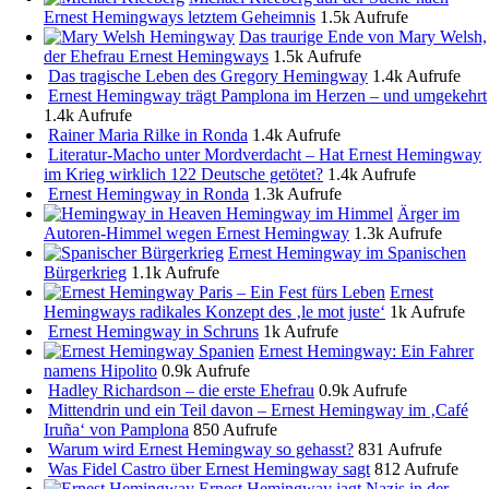
Ernest Hemingways letztem Geheimnis
1.5k Aufrufe
Das traurige Ende von Mary Welsh,
der Ehefrau Ernest Hemingways
1.5k Aufrufe
Das tragische Leben des Gregory Hemingway
1.4k Aufrufe
Ernest Hemingway trägt Pamplona im Herzen – und umgekehrt
1.4k Aufrufe
Rainer Maria Rilke in Ronda
1.4k Aufrufe
Literatur-Macho unter Mordverdacht – Hat Ernest Hemingway
im Krieg wirklich 122 Deutsche getötet?
1.4k Aufrufe
Ernest Hemingway in Ronda
1.3k Aufrufe
Ärger im
Autoren-Himmel wegen Ernest Hemingway
1.3k Aufrufe
Ernest Hemingway im Spanischen
Bürgerkrieg
1.1k Aufrufe
Ernest
Hemingways radikales Konzept des ‚le mot juste‘
1k Aufrufe
Ernest Hemingway in Schruns
1k Aufrufe
Ernest Hemingway: Ein Fahrer
namens Hipolito
0.9k Aufrufe
Hadley Richardson – die erste Ehefrau
0.9k Aufrufe
Mittendrin und ein Teil davon – Ernest Hemingway im ‚Café
Iruña‘ von Pamplona
850 Aufrufe
Warum wird Ernest Hemingway so gehasst?
831 Aufrufe
Was Fidel Castro über Ernest Hemingway sagt
812 Aufrufe
Ernest Hemingway jagt Nazis in der