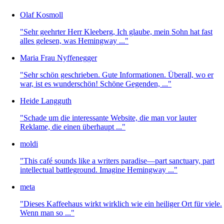
Olaf Kosmoll
"Sehr geehrter Herr Kleeberg, Ich glaube, mein Sohn hat fast
alles gelesen, was Hemingway ..."
Maria Frau Nyffenegger
"Sehr schön geschrieben. Gute Informationen. Überall, wo er
war, ist es wunderschön! Schöne Gegenden, ..."
Heide Langguth
"Schade um die interessante Website, die man vor lauter
Reklame, die einen überhaupt ..."
moldi
"This café sounds like a writers paradise—part sanctuary, part
intellectual battleground. Imagine Hemingway ..."
meta
"Dieses Kaffeehaus wirkt wirklich wie ein heiliger Ort für viele.
Wenn man so ..."