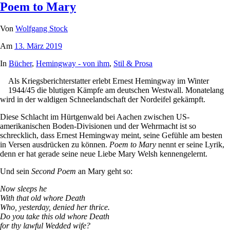
Poem to Mary
Von
Wolfgang Stock
Am
13. März 2019
In
Bücher
,
Hemingway - von ihm
,
Stil & Prosa
Als Kriegsberichterstatter erlebt Ernest Hemingway im Winter
1944/45 die blutigen Kämpfe am deutschen Westwall. Monatelang
wird in der waldigen Schneelandschaft der Nordeifel gekämpft.
Diese Schlacht im Hürtgenwald bei Aachen zwischen US-
amerikanischen Boden-Divisionen und der Wehrmacht ist so
schrecklich, dass Ernest Hemingway meint, seine Gefühle am besten
in Versen ausdrücken zu können.
Poem to Mary
nennt er seine Lyrik,
denn er hat gerade seine neue Liebe Mary Welsh kennengelernt.
Und sein
Second Poem
an Mary geht so:
Now sleeps he
With that old whore Death
Who, yesterday, denied her thrice.
Do you take this old whore Death
for thy lawful Wedded wife?