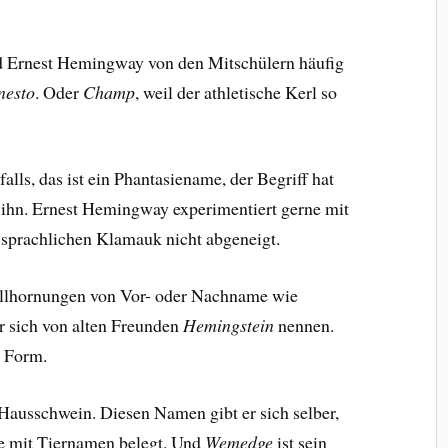
d Ernest Hemingway von den Mitschülern häufig
nesto
. Oder
Champ
, weil der athletische Kerl so
alls, das ist ein Phantasiename, der Begriff hat
ür ihn. Ernest Hemingway experimentiert gerne mit
m sprachlichen Klamauk nicht abgeneigt.
allhornungen von Vor- oder Nachname wie
er sich von alten Freunden
Hemingstein
nennen.
n Form.
 Hausschwein. Diesen Namen gibt er sich selber,
e mit Tiernamen belegt. Und
Wemedge
ist sein