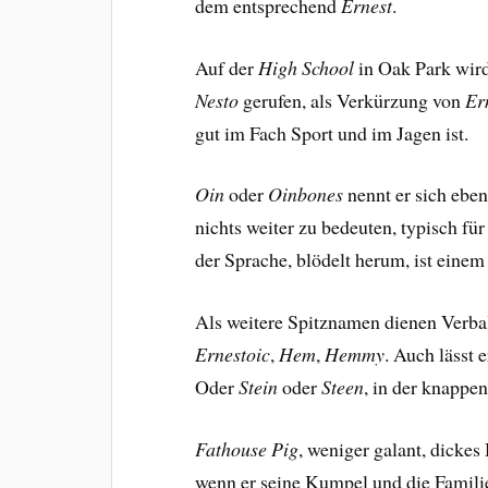
dem entsprechend
Ernest
.
Auf der
High School
in Oak Park wir
Nesto
gerufen, als Verkürzung von
Er
gut im Fach Sport und im Jagen ist.
Oin
oder
Oinbones
nennt er sich ebenf
nichts weiter zu bedeuten, typisch f
der Sprache, blödelt herum, ist eine
Als weitere Spitznamen dienen Verb
Ernestoic
,
Hem
,
Hemmy
. Auch lässt 
Oder
Stein
oder
Steen
, in der knappe
Fathouse Pig
, weniger galant, dickes
wenn er seine Kumpel und die Famili