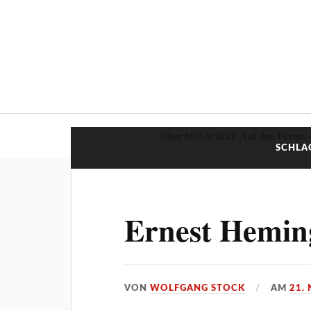
Über 600 Artikel: Auf den Fersen 
SCHLA
Ernest Hemin
VON
WOLFGANG STOCK
AM
21.