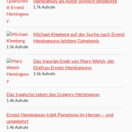
Hemingway als Autor wirklich entdeckte
1.7k Aufrufe
Michael Kleeberg auf der Suche nach Ernest
Hemingways letztem Geheimnis
1.5k Aufrufe
Das traurige Ende von Mary Welsh, der
Ehefrau Ernest Hemingways
1.5k Aufrufe
Das tragische Leben des Gregory Hemingway
1.4k Aufrufe
Ernest Hemingway trägt Pamplona im Herzen – und
umgekehrt
1.4k Aufrufe