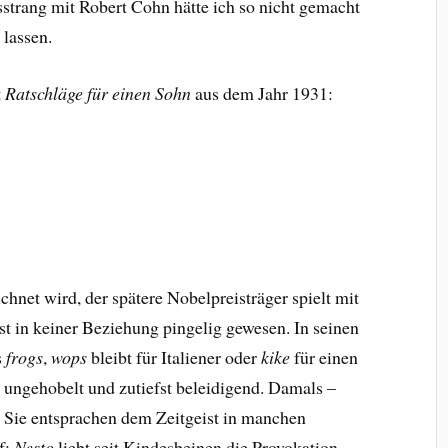
sstrang mit Robert Cohn hätte ich so nicht gemacht
 lassen.
t
Ratschläge für einen Sohn
aus dem Jahr 1931:
hnet wird, der spätere Nobelpreisträger spielt mit
t in keiner Beziehung pingelig gewesen. In seinen
s
frogs
,
wops
bleibt für Italiener oder
kike
für einen
s ungehobelt und zutiefst beleidigend. Damals –
 Sie entsprachen dem Zeitgeist in manchen
f:
Nesto
liebt seit Kindesbeinen die Provokation.