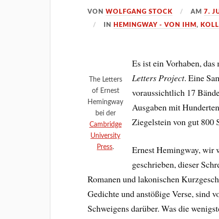
VON
WOLFGANG STOCK
AM
7. J
IN
HEMINGWAY - VON IHM
,
KOLL
Es ist ein Vorhaben, das
Letters Project
. Eine Sa
The Letters
voraussichtlich 17 Bände
of Ernest
Hemingway
Ausgaben mit Hunderten 
bei der
Ziegelstein von gut 800 
Cambridge
University
Press
.
Ernest Hemingway, wir wi
geschrieben, dieser Schr
Romanen und lakonischen Kurzgeschic
Gedichte und anstößige Verse, sind v
Schweigens darüber. Was die wenigste