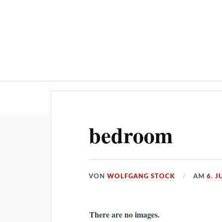
Über 600 Artikel: Auf den Fersen 
bedroom
VON
WOLFGANG STOCK
AM
6. J
There are no images.