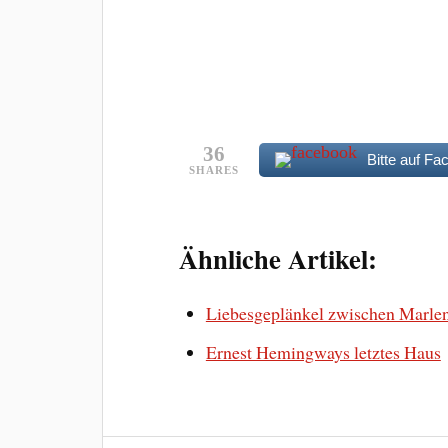
36
Bitte auf Fa
SHARES
Ähnliche Artikel:
Liebesgeplänkel zwischen Marle
Ernest Hemingways letztes Haus