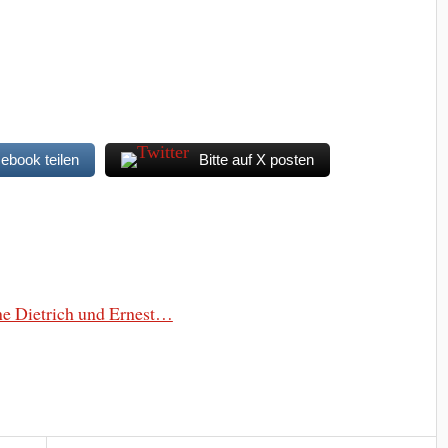
cebook teilen
Bitte auf X posten
ne Dietrich und Ernest…