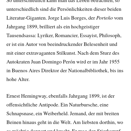
So unterschiedlich kann man das Leben betrachten, so
unterschiedlich sind die Persönlichkeiten dieser beiden
Literatur-Giganten. Jorge Luis Borges, der
Porteño
vom
Jahrgang 1899, brilliert als ein hochgeistiger
Tausendsassa: Lyriker, Romancier, Essayist, Philosoph,
er ist ein Autor von beeindruckender Belesenheit und
mit einer extravaganten Stilkunst. Nach dem Sturz des
Autokraten Juan Domingo Perón wird er im Jahr 1955
in Buenos Aires Direktor der Nationalbibliothek, bis ins
hohe Alter.
Ernest Hemingway, ebenfalls Jahrgang 1899, ist der
offensichtliche Antipode. Ein Naturbursche, eine
Schnapsnase, ein Weiberheld. Jemand, der mit breiten
Beinen hinaus geht in die Welt. Am liebsten dorthin, wo
es mächtig donnert und kracht. Er mag den Stierkampf,