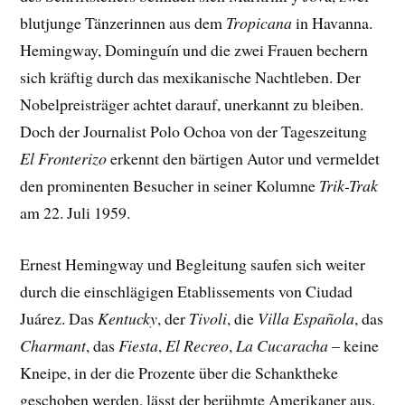
blutjunge Tänzerinnen aus dem
Tropicana
in Havanna.
Hemingway, Dominguín und die zwei Frauen bechern
sich kräftig durch das mexikanische Nachtleben. Der
Nobelpreisträger achtet darauf, unerkannt zu bleiben.
Doch der Journalist Polo Ochoa von der Tageszeitung
El Fronterizo
erkennt den bärtigen Autor und vermeldet
den prominenten Besucher in seiner Kolumne
Trik-Trak
am 22. Juli 1959.
Ernest Hemingway und Begleitung saufen sich weiter
durch die einschlägigen Etablissements von Ciudad
Juárez. Das
Kentucky
, der
Tivoli
, die
Villa Española
, das
Charmant
, das
Fiesta
,
El Recreo
,
La Cucaracha
– keine
Kneipe, in der die Prozente über die Schanktheke
geschoben werden, lässt der berühmte Amerikaner aus.