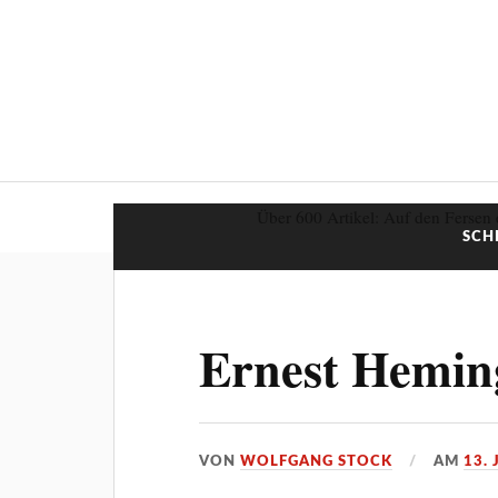
Über 600 Artikel: Auf den Fersen 
SCH
Ernest Heming
VON
WOLFGANG STOCK
AM
13.