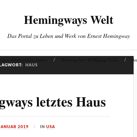
Hemingways Welt
Das Portal zu Leben und Werk von Ernest Hemingway
eines Jahrhundert-Autors
Herausgeber: Wolfgang Stock
Au
LAGWORT:
HAUS
ways letztes Haus
 JANUAR 2019
IN
USA