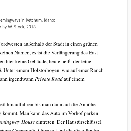
emingways in Ketchum, Idaho;
 by W. Stock, 2018.
ordwesten außerhalb der Stadt in einen grünen
 keinen Namen, es ist die Verlängerung des East
n hier keine Gebäude, heute heißt der feine
d
. Unter einem Holztorbogen, wie auf einer Ranch
 dann irgendwann
Private Road
auf einem
eil hinauffahren bis man dann auf die Anhöhe
g kommt. Man kann das Auto im Vorhof parken
emingway House
eintreten. Der Haustürschlüssel
chum Community Library
. Und die rückt ihn im