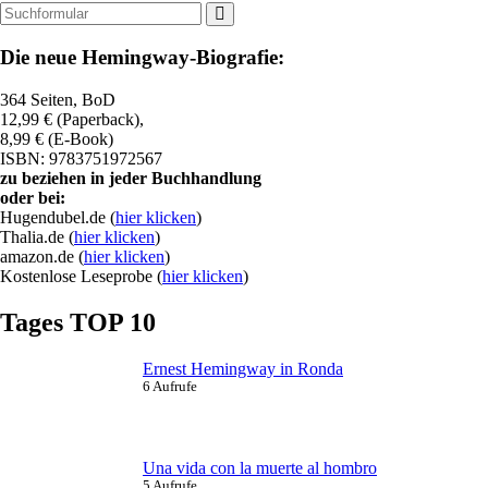
Suchen
Die neue Hemingway-Biografie:
364 Seiten, BoD
12,99 € (Paperback),
8,99 € (E-Book)
ISBN: 9783751972567
zu beziehen in jeder Buchhandlung
oder bei:
Hugendubel.de (
hier klicken
)
Thalia.de (
hier klicken
)
amazon.de (
hier klicken
)
Kostenlose Leseprobe (
hier klicken
)
Tages TOP 10
Ernest Hemingway in Ronda
6 Aufrufe
Una vida con la muerte al hombro
5 Aufrufe