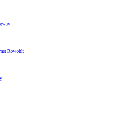
ngway
rnst Rowohlt
ay