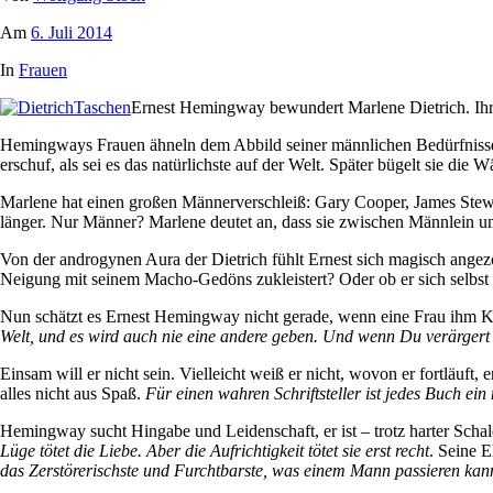
Am
6. Juli 2014
In
Frauen
Ernest Hemingway bewundert Marlene Dietrich. Ihre 
Hemingways Frauen ähneln dem Abbild seiner männlichen Bedürfnisse. E
erschuf, als sei es das natürlichste auf der Welt. Später bügelt sie di
Marlene hat einen großen Männerverschleiß: Gary Cooper, James Stewar
länger. Nur Männer? Marlene deutet an, dass sie zwischen Männlein u
Von der androgynen Aura der Dietrich fühlt Ernest sich magisch ang
Neigung mit seinem Macho-Gedöns zukleistert? Oder ob er sich selbst vi
Nun schätzt es Ernest Hemingway nicht gerade, wenn eine Frau ihm Kont
Welt, und es wird auch nie eine andere geben. Und wenn Du verärgert b
Einsam will er nicht sein. Vielleicht weiß er nicht, wovon er fortläuft, 
alles nicht aus Spaß.
Für einen wahren Schriftsteller ist jedes Buch e
Hemingway sucht Hingabe und Leidenschaft, er ist – trotz harter Scha
Lüge tötet die Liebe. Aber die Aufrichtigkeit tötet sie erst recht
. Seine E
das Zerstörerischste und Furchtbarste, was einem Mann passieren kan