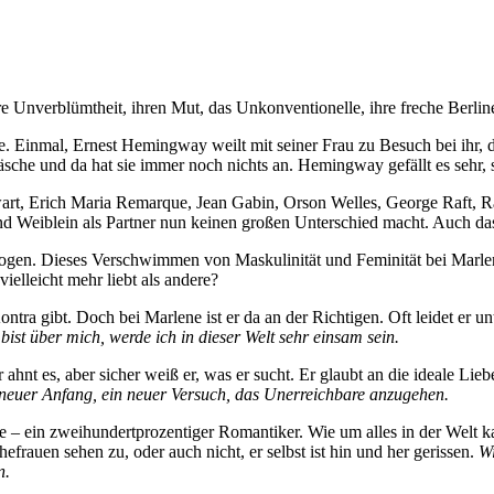
Unverblümtheit, ihren Mut, das Unkonventionelle, ihre freche Berliner 
inmal, Ernest Hemingway weilt mit seiner Frau zu Besuch bei ihr, da 
e Wäsche und da hat sie immer noch nichts an. Hemingway gefällt es sehr,
t, Erich Maria Remarque, Jean Gabin, Orson Welles, George Raft, Ray 
nd Weiblein als Partner nun keinen großen Unterschied macht. Auch da
ezogen. Dieses Verschwimmen von Maskulinität und Feminität bei Marl
elleicht mehr liebt als andere?
ra gibt. Doch bei Marlene ist er da an der Richtigen. Oft leidet er
un
ist über mich, werde ich in dieser Welt sehr einsam sein.
er ahnt es, aber sicher weiß er, was er sucht. Er glaubt an die ideale Lie
in neuer Anfang, ein neuer Versuch, das Unerreichbare anzugehen.
le – ein zweihundertprozentiger Romantiker. Wie um alles in der Welt
hefrauen sehen zu, oder auch nicht, er selbst ist hin und her gerissen.
Wi
n.