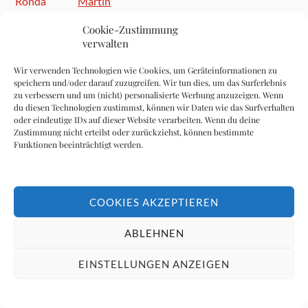
Martín
540 Aufrufe
Cookie-Zustimmung
verwalten
Das grausame Ende von Pauline Pfeiffer
Hemingway
Wir verwenden Technologien wie Cookies, um Geräteinformationen zu
532 Aufrufe
speichern und/oder darauf zuzugreifen. Wir tun dies, um das Surferlebnis
zu verbessern und um (nicht) personalisierte Werbung anzuzeigen. Wenn
du diesen Technologien zustimmst, können wir Daten wie das Surfverhalten
oder eindeutige IDs auf dieser Website verarbeiten. Wenn du deine
Zustimmung nicht erteilst oder zurückziehst, können bestimmte
Patrick Hemingway (1928 – 2025)
Funktionen beeinträchtigt werden.
526 Aufrufe
COOKIES AKZEPTIEREN
Hemingway: Die Enkel-Generation
499 Aufrufe
ABLEHNEN
EINSTELLUNGEN ANZEIGEN
Welche Frau war die beste Mrs. Hemingway?