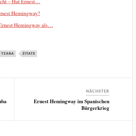
acht – Hat Ernest…
 Ernest Hemingway?
r Ernest Hemingway als…
N TZARA
ZITATE
NÄCHSTER
uba
Ernest Hemingway im Spanischen
Bürgerkrieg