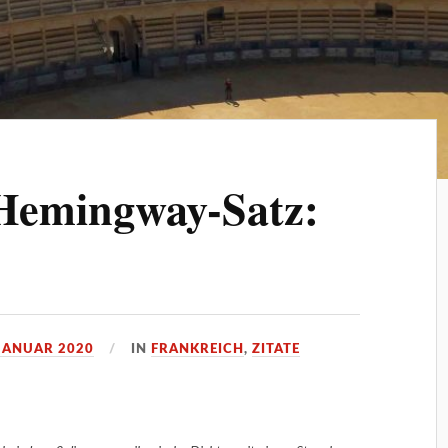
 Hemingway-Satz:
 JANUAR 2020
IN
FRANKREICH
,
ZITATE