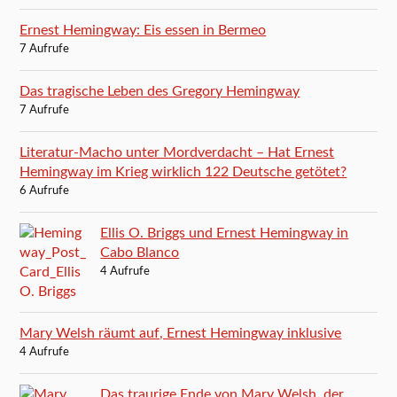
Ernest Hemingway: Eis essen in Bermeo
7 Aufrufe
Das tragische Leben des Gregory Hemingway
7 Aufrufe
Literatur-Macho unter Mordverdacht – Hat Ernest
Hemingway im Krieg wirklich 122 Deutsche getötet?
6 Aufrufe
Ellis O. Briggs und Ernest Hemingway in
Cabo Blanco
4 Aufrufe
Mary Welsh räumt auf, Ernest Hemingway inklusive
4 Aufrufe
Das traurige Ende von Mary Welsh, der