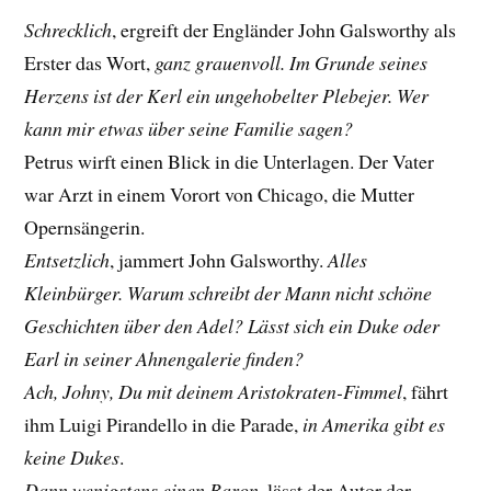
Schrecklich
, ergreift der Engländer John Galsworthy als
Erster das Wort,
ganz grauenvoll. Im Grunde seines
Herzens ist der Kerl ein ungehobelter Plebejer. Wer
kann mir etwas über seine Familie sagen?
Petrus wirft einen Blick in die Unterlagen. Der Vater
war Arzt in einem Vorort von Chicago, die Mutter
Opernsängerin.
Entsetzlich
, jammert John Galsworthy.
Alles
Kleinbürger. Warum schreibt der Mann nicht schöne
Geschichten über den Adel? Lässt sich ein Duke oder
Earl in seiner Ahnengalerie finden?
Ach, Johny, Du mit deinem Aristokraten-Fimmel
, fährt
ihm Luigi Pirandello in die Parade,
in Amerika gibt es
keine Dukes
.
Dann wenigstens einen Baron
, lässt der Autor der