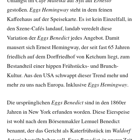
Unlängst im
Café Mateika
auf Sylt auf
Ernesto
gestoßen.
Eggs Hemingway
steht in dem feinen
Kaffeehaus auf der Speisekarte. Es ist kein Einzelfall, in
den Szene-Cafés landauf, landab veredelt diese
Variation der
Eggs Benedict
jedes Angebot. Damit
mausert sich Ernest Hemingway, der seit fast 65 Jahren
friedlich auf dem Dorffriedhof von Ketchum liegt, zum
Bestandteil einer hippen Frühstücks- und Brunch-
Kultur. Aus den USA schwappt dieser Trend mehr und
mehr zu uns nach Europa. Inklusive
Eggs Hemingway
.
Die ursprünglichen
Eggs Benedict
sind in den 1860er
Jahren in New York erfunden worden. Diese Eierspeise
ist wohl nach dem Börsenmakler Lemuel Benedict
benannt, der das Gericht als Katerfrühstück im
Waldorf
Astoria
bestellt haben soll.
Eggs Benedict
, in unsrer Zeit