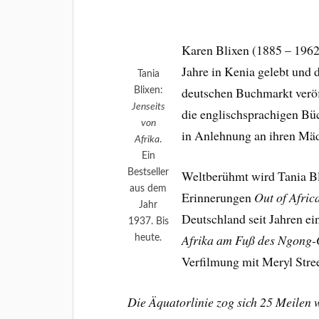
Karen Blixen (1885 – 1962) 
Jahre in Kenia gelebt und 
Tania
deutschen Buchmarkt veröf
Blixen:
Jenseits
die englischsprachigen Bü
von
in Anlehnung an ihren M
Afrika
.
Ein
Bestseller
Weltberühmt wird Tania Bl
aus dem
Erinnerungen
Out of Afric
Jahr
Deutschland seit Jahren ei
1937. Bis
Afrika am Fuß des Ngong-
heute.
Verfilmung mit Meryl Stre
Die Äquatorlinie zog sich 25 Meilen 