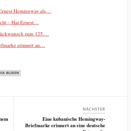
r Ernest Hemingway als…
acht – Hat Ernest…
Glückwunsch zum 125.…
efmarke erinnert an…
NIA BLIXEN
NÄCHSTER
inem
Eine kubanische Hemingway-
Briefmarke erinnert an eine deutsche