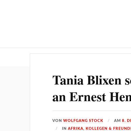
Über 600 Artikel: Auf den Fersen 
Tania Blixen s
an Ernest He
VON
WOLFGANG STOCK
AM
8. 
IN
AFRIKA
,
KOLLEGEN & FREUND