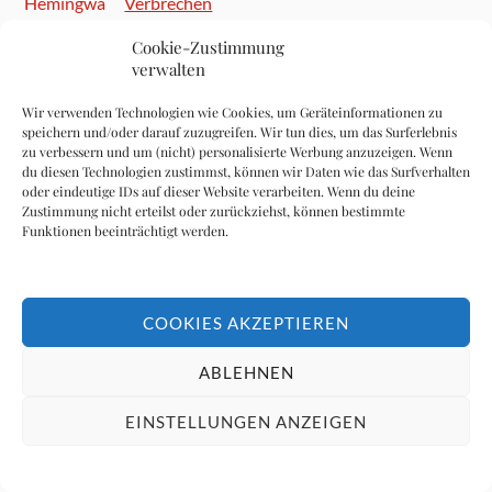
Verbrechen
309 Aufrufe
Cookie-Zustimmung
verwalten
Im Zweiten Weltkrieg fehlen Ernest Hemingway die Worte
308 Aufrufe
Wir verwenden Technologien wie Cookies, um Geräteinformationen zu
speichern und/oder darauf zuzugreifen. Wir tun dies, um das Surferlebnis
zu verbessern und um (nicht) personalisierte Werbung anzuzeigen. Wenn
Hemingway vergöttert Venedig
du diesen Technologien zustimmst, können wir Daten wie das Surfverhalten
304 Aufrufe
oder eindeutige IDs auf dieser Website verarbeiten. Wenn du deine
Zustimmung nicht erteilst oder zurückziehst, können bestimmte
Funktionen beeinträchtigt werden.
Ernest Hemingway & Pauline Pfeiffer
303 Aufrufe
COOKIES AKZEPTIEREN
Ist Ernest Hemingway ein Mörder?
295 Aufrufe
ABLEHNEN
EINSTELLUNGEN ANZEIGEN
Ernest Hemingway und die Deutschen – ein
kompliziertes Ding
294 Aufrufe