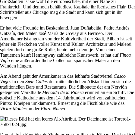
Großstädten ist sie wohl die europäischste, mit einer Nähe zu
Frankreich. Und dennoch behält diese Kapitale ihr iberisches Flair. Der
Schriftsteller aus Chicago mag die Stadt und kann sich gut in ihr
bewegen.
Er hat viele Freunde im Baskenland. Juan Duñabeitia, Padre Andrés
Untzaín, den Maler José María de Ucelay aus Bermeo. Der
Amerikaner ist angetan von der Kultiviertheit der Stadt, Bilbao ist seit
jeher ein Fleckchen voller Kunst und Kultur. Architektur und Malerei
spielen dort eine große Rolle, heute mehr denn je. Von seinen
Tantiemen kauft Hemingway zahlreiche Kunstwerk, er hat auf
Finca
Vigía
eine außerordentliche Collection spanischer Maler an den
Wänden hängen.
Am Abend geht der Amerikaner in das lebhafte Stadtviertel
Casco
Viejo
. In den
Siete Calles
der mittelalterlichen Altstadt finden sich die
traditionellen Bars und Restaurants. Die Silhouette der am Nervión
gelegenen Markthalle
Mercado de la Ribera
erinnert an ein Schiff. Die
gotische Kathedrale aus dem 14. Jahrhundert wird von zahlreichen
Pintxo-Kneipen umklammert. Ernest mag die Fischlokale wie das
Victor Montes
an der
Plaza Nueva
.
Demut. Iván Fandiño als Skulptur vor der Plaza in Bilbao. Der baskisc