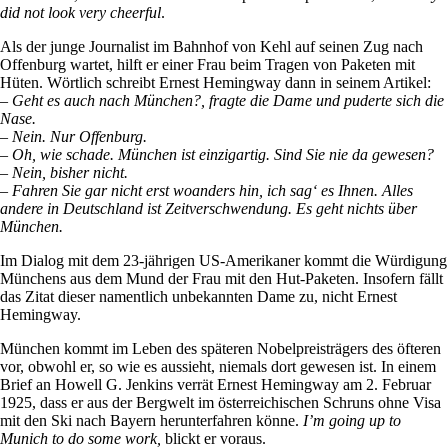
did not look very cheerful
.
Als der junge Journalist im Bahnhof von Kehl auf seinen Zug nach
Offenburg wartet, hilft er einer Frau beim Tragen von Paketen mit
Hüten. Wörtlich schreibt Ernest Hemingway dann in seinem Artikel:
–
Geht es auch nach München?, fragte die Dame und puderte sich die
Nase.
– Nein. Nur Offenburg.
– Oh, wie schade. München ist einzigartig. Sind Sie nie da gewesen?
– Nein, bisher nicht.
– Fahren Sie gar nicht erst woanders hin, ich sag‘ es Ihnen. Alles
andere in Deutschland ist Zeitverschwendung. Es geht nichts über
München.
Im Dialog mit dem 23-jährigen US-Amerikaner kommt die Würdigung
Münchens aus dem Mund der Frau mit den Hut-Paketen. Insofern fällt
das Zitat dieser namentlich unbekannten Dame zu, nicht Ernest
Hemingway.
München kommt im Leben des späteren Nobelpreisträgers des öfteren
vor, obwohl er, so wie es aussieht, niemals dort gewesen ist. In einem
Brief an Howell G. Jenkins verrät Ernest Hemingway am 2. Februar
1925, dass er aus der Bergwelt im österreichischen Schruns ohne Visa
mit den Ski nach Bayern herunterfahren könne.
I’m going up to
Munich to do some work,
blickt er voraus.