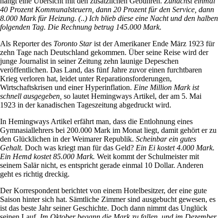
hängt eine Übersicht mit den zusätzlichen Gebühren.
Zunächst einmal
40 Prozent Kommunalsteuern, dann 20 Prozent für den Service, dann
8.000 Mark für Heizung. (..) Ich blieb diese eine Nacht und den halben
folgenden Tag. Die Rechnung betrug 145.000 Mark.
Als Reporter des
Toronto Star
ist der Amerikaner Ende März 1923 für
zehn Tage nach Deutschland gekommen. Über seine Reise wird der
junge Journalist in seiner Zeitung zehn launige Depeschen
veröffentlichen. Das Land, das fünf Jahre zuvor einen furchtbaren
Krieg verloren hat, leidet unter Reparationsforderungen,
Wirtschaftskrisen und einer Hyperinflation.
Eine Million Mark ist
schnell ausgegeben,
so lautet Hemingways Artikel, der am 5. Mai
1923 in der kanadischen Tageszeitung abgedruckt wird.
In Hemingways Artikel erfährt man, dass die Entlohnung eines
Gymnasiallehrers bei 200.000 Mark im Monat liegt, damit gehört er zu
den Glücklichen in der Weimarer Republik.
Scheinbar ein gutes
Gehalt.
Doch was kriegt man für das Geld?
Ein Ei kostet 4.000 Mark.
Ein Hemd kostet 85.000 Mark.
Weit kommt der Schulmeister mit
seinem Salär nicht, es entspricht gerade einmal 10 Dollar. Anderen
geht es richtig dreckig.
Der Korrespondent berichtet von einem Hotelbesitzer, der eine gute
Saison hinter sich hat. Sämtliche Zimmer sind ausgebucht gewesen, es
ist das beste Jahr seiner Geschichte. Doch dann nimmt das Unglück
seinen Lauf.
Im Oktober begann die Mark zu fallen, und im Dezember