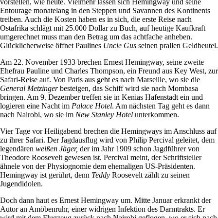
vorstellen, wie heute. Vielmehr lassen sich Hemingway und seine
Entourage monatelang in den Steppen und Savannen des Kontinents
treiben. Auch die Kosten haben es in sich, die erste Reise nach
Ostafrika schlägt mit 25.000 Dollar zu Buch, auf heutige Kaufkraft
umgerechnet muss man den Betrag um das achtfache anheben.
Glücklicherweise öffnet Paulines
Uncle Gus
seinen prallen Geldbeutel.
Am 22. November 1933 brechen Ernest Hemingway, seine zweite
Ehefrau Pauline und Charles Thompson, ein Freund aus Key West, zur
Safari-Reise auf. Von Paris aus geht es nach Marseille, wo sie die
General Metzinger
besteigen, das Schiff wird sie nach Mombasa
bringen. Am 9. Dezember treffen sie in Kenias Hafenstadt ein und
logieren eine Nacht im
Palace Hotel
. Am nächsten Tag geht es dann
nach Nairobi, wo sie im
New Stanley Hotel
unterkommen.
Vier Tage vor Heiligabend brechen die Hemingways im Anschluss auf
zu ihrer Safari. Der Jagdausflug wird von Philip Percival geleitet, dem
legendären
weißen Jäger,
der im Jahr 1909 schon Jagdführer von
Theodore Roosevelt gewesen ist. Percival meint, der Schriftsteller
ähnele von der Physiognomie dem ehemaligen US-Präsidenten.
Hemingway ist gerührt, denn
Teddy
Roosevelt zählt zu seinen
Jugendidolen.
Doch dann haut es Ernest Hemingway um. Mitte Januar erkrankt der
Autor an Amöbenruhr, einer widrigen Infektion des Darmtrakts. Er
wird mit dem Flugzeug zurück nach Nairobi geflogen, wo er sich nach