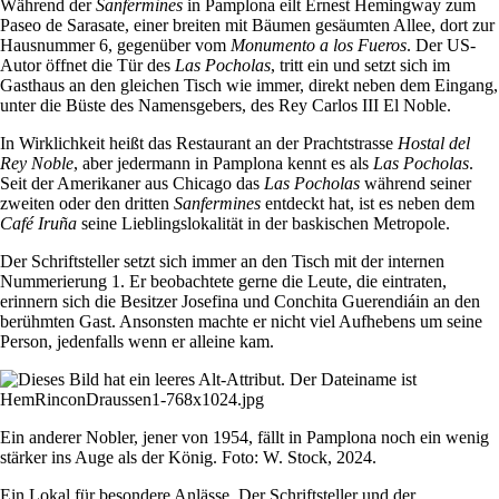
Während der
Sanfermines
in Pamplona eilt Ernest Hemingway zum
Paseo de Sarasate, einer breiten mit Bäumen gesäumten Allee, dort zur
Hausnummer 6, gegenüber vom
Monumento a los Fueros
. Der US-
Autor öffnet die Tür des
Las Pocholas
, tritt ein und setzt sich im
Gasthaus an den gleichen Tisch wie immer, direkt neben dem Eingang,
unter die Büste des Namensgebers, des Rey Carlos III El Noble.
In Wirklichkeit heißt das Restaurant an der Prachtstrasse
Hostal del
Rey Noble
, aber jedermann in Pamplona kennt es als
Las Pocholas
.
Seit der Amerikaner aus Chicago das
Las Pocholas
während seiner
zweiten oder den dritten
Sanfermines
entdeckt hat, ist es neben dem
Café Iruña
seine Lieblingslokalität in der baskischen Metropole.
Der Schriftsteller setzt sich immer an den Tisch mit der internen
Nummerierung 1. Er beobachtete gerne die Leute, die eintraten,
erinnern sich die Besitzer Josefina und Conchita Guerendiáin an den
berühmten Gast. Ansonsten machte er nicht viel Aufhebens um seine
Person, jedenfalls wenn er alleine kam.
Ein anderer Nobler, jener von 1954, fällt in Pamplona noch ein wenig
stärker ins Auge als der König. Foto: W. Stock, 2024.
Ein Lokal für besondere Anlässe. Der Schriftsteller und der