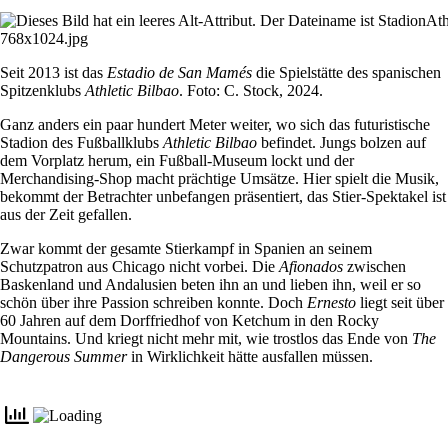
Seit 2013 ist das
Estadio de San Mamés
die Spielstätte des spanischen
Spitzenklubs
Athletic Bilbao
. Foto: C. Stock, 2024.
Ganz anders ein paar hundert Meter weiter, wo sich das futuristische
Stadion des Fußballklubs
Athletic Bilbao
befindet. Jungs bolzen auf
dem Vorplatz herum, ein Fußball-Museum lockt und der
Merchandising-Shop macht prächtige Umsätze. Hier spielt die Musik,
bekommt der Betrachter unbefangen präsentiert, das Stier-Spektakel ist
aus der Zeit gefallen.
Zwar kommt der gesamte Stierkampf in Spanien an seinem
Schutzpatron aus Chicago nicht vorbei. Die
Afionados
zwischen
Baskenland und Andalusien beten ihn an und lieben ihn, weil er so
schön über ihre Passion schreiben konnte. Doch
Ernesto
liegt seit über
60 Jahren auf dem Dorffriedhof von Ketchum in den Rocky
Mountains. Und kriegt nicht mehr mit, wie trostlos das Ende von
The
Dangerous Summer
in Wirklichkeit hätte ausfallen müssen.