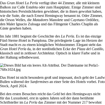
Das
Gran Hotel La Perla
verfügt über 44 Zimmer, alle mit kleinem
Balkon zur Calle Estafeta oder zum Hauptplatz. Einige Zimmer sind
historischen Persönlichkeiten gewidmet, die in ihnen gewohnt haben,
wie die Suite, die nach Ernest Hemingway benannt ist. Oder Zimmer,
die Orson Welles, die
Matadores
Manolete und Cayetano Ordóñez,
den Maler Ignacio Zuloaga und das Filmgenie Charles Chaplin als
Gäste gesehen haben.
Im Jahr 1881 beginnt die Geschichte des
La Perla
. Es ist das einzige
Fünf-Sterne-Hotel in Pamplona. Die privilegierte Lage im Herzen der
Stadt macht es zu einem königlichen Wohnzimmer. Elegant steht das
Gran Hotel Perla
da, in der nordöstlichen Ecke der
Plaza del Castillo
,
klassisch und in zeitloser Architektur. Optisch in klarer Farbe und in
der Haltung selbstbewusst.
Das Hotel ist nicht besondern groß und imposant, doch geht der Laufw
Bullen während der
Sanfermines
an einer Seite des Hotels vorbei. Foto
Stock, April 2024.
Bei den ersten Besuchen reicht das Geld bei den Hemingways nicht
für das Luxushotel, erst in späten Jahren soll der dann berühmte
Schriftsteller im
La Perla
das Zimmer mit der Nummer 217 bewohnt