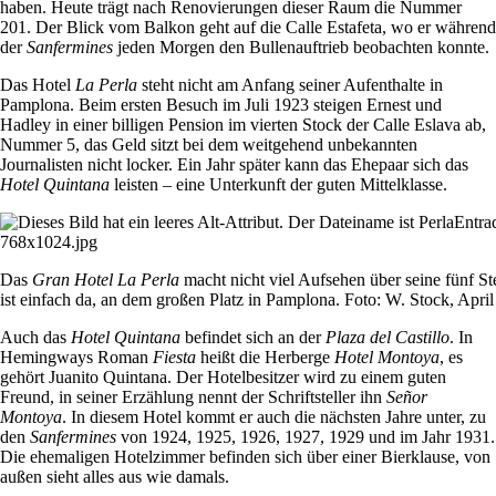
haben. Heute trägt nach Renovierungen dieser Raum die Nummer
201. Der Blick vom Balkon geht auf die Calle Estafeta, wo er während
der
Sanfermines
jeden Morgen den Bullenauftrieb beobachten konnte.
Das Hotel
La Perla
steht nicht am Anfang seiner Aufenthalte in
Pamplona. Beim ersten Besuch im Juli 1923 steigen Ernest und
Hadley in einer billigen Pension im vierten Stock der Calle Eslava ab,
Nummer 5, das Geld sitzt bei dem weitgehend unbekannten
Journalisten nicht locker. Ein Jahr später kann das Ehepaar sich das
Hotel Quintana
leisten – eine Unterkunft der guten Mittelklasse.
Das
Gran Hotel La Perla
macht nicht viel Aufsehen über seine fünf St
ist einfach da, an dem großen Platz in Pamplona. Foto: W. Stock, April
Auch das
Hotel Quintana
befindet sich an der
Plaza del Castillo
. In
Hemingways Roman
Fiesta
heißt die Herberge
Hotel Montoya
, es
gehört Juanito Quintana. Der Hotelbesitzer wird zu einem guten
Freund, in seiner Erzählung nennt der Schriftsteller ihn
Señor
Montoya
. In diesem Hotel kommt er auch die nächsten Jahre unter, zu
den
Sanfermines
von 1924, 1925, 1926, 1927, 1929 und im Jahr 1931.
Die ehemaligen Hotelzimmer befinden sich über einer Bierklause, von
außen sieht alles aus wie damals.