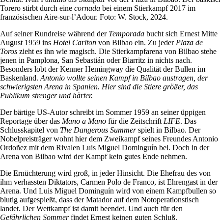
Torero stirbt durch eine
cornada
bei einem Stierkampf 2017 im
französischen Aire-sur-l’Adour. Foto: W. Stock, 2024.
Auf seiner Rundreise während der
Temporada
bucht sich Ernest Mitte
August 1959 ins
Hotel Carlton
von Bilbao ein. Zu jeder
Plaza de
Toros
zieht es ihn wie magisch. Die Stierkampfarena von Bilbao stehe
jenen in Pamplona, San Sebastián oder Biarritz in nichts nach.
Besonders lobt der Kenner Hemingway die Qualität der Bullen im
Baskenland.
Antonio wollte seinen Kampf in Bilbao austragen, der
schwierigsten Arena in Spanien. Hier sind die Stiere größer, das
Publikum strenger und härter.
Der bärtige US-Autor schreibt im Sommer 1959 an seiner üppigen
Reportage über das
Mano a Mano
für die Zeitschrift
LIFE
. Das
Schlusskapitel von
The Dangerous Summer
spielt in Bilbao. Der
Nobelpreisträger wohnt hier dem Zweikampf seines Freundes Antonio
Ordoñez mit dem Rivalen Luis Miguel Dominguín bei. Doch in der
Arena von Bilbao wird der Kampf kein gutes Ende nehmen.
Die Ernüchterung wird groß, in jeder Hinsicht. Die Ehefrau des von
ihm verhassten Diktators, Carmen Polo de Franco, ist Ehrengast in der
Arena. Und Luis Miguel Dominguín wird von einem Kampfbullen so
blutig aufgespießt, dass der Matador auf dem Notoperationstisch
landet. Der Wettkampf ist damit beendet. Und auch für den
Gefährlichen Sommer
findet Ernest keinen guten Schluß.