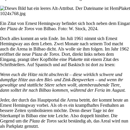
Ein Zitat von Ernest Hemingway befindet sich hoch neben dem Eingan
der
Plaza de Toros
von Bilbao. Foto: W. Stock, 2024.
Doch alles kommt an sein Ende. Im Juli 1961 nimmt sich Ernest
Hemingway aus dem Leben. Zwei Monate nach seinem Tod macht
auch die Arena in Bilbao dicht. Als wolle sie ihm folgen. Im Jahr 1962
eröffnet die neue
Plaza de Toros
. Dort, direkt links neben dem
Eingang, prangt über Kopfhöhe eine Plakette mit einem Zitat des
Schriftstellers. Auf Spanisch und auf Baskisch ist dort zu lesen:
Wenn euch die Hitze nicht abschreckt – diese wirklich schwere und
dumpfige Hitze aus den Blei- und Zink-Bergwerken – und wenn ihr
gewaltige und stattliche Stiere sehen wollt, atemberaubende Tiere,
dann solltet ihr nach Bilbao kommen, während der Feria im August.
Jeder, der durch das Hauptportal die Arena betritt, der kommt heute an
Ernest Hemingway vorbei. Als ob es ein krampfhaftes Festhalten an
bessere Zeiten symbolisieren möchte. Denn dieser Tage ist der
Stierkampf in Bilbao eine tote Leiche. Also doppelt hinüber. Die
Gegend um die
Plaza de Toros
sackt beständig ab, das Areal wird nun
als Parkplatz genutzt.