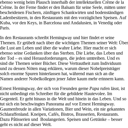
ebenso wenig beim Plausch innerhalb der intellektuellen Crème de la
Crème. In der Ferne findet er den Balsam für seine Seele, mitten unter
bescheidenen Fischern, zünftigen Schankwirten und bodenständigen
Ladenbesitzern, in den Restaurants mit den vorzüglichen Speisen. Auf
Kuba, vor den Keys, in Barcelona und Andalusien, in Venedig oder
Paris.
In den Restaurants schreibt Hemingway und hier findet er seine
Themen. Er grübelt nach über die wichtigen Themen seiner Welt: Über
die Lust am Leben und über die wahre Liebe. Hier macht er sich
ebenso seine Gedanken über das Sterben. Die Liebe, das Leben und
der Tod – es sind Herausforderungen, die jeden umtreiben. Und es
sind die Themen seiner Bücher. Diese Vertrautheit zum Individuum
und zu dessen Nöten mag erklären, warum dieser Nobelpreisträger
solch enorme Spuren hinterlassen hat, während man sich an die
Namen anderer Nobelkollegen jener Jahre kaum mehr erinnern kann.
Ernest Hemingway, der sich von Freunden gerne
Papa
rufen lässt, ist
nicht unbedingt ein Schreiber für die gebildete Hautevolee. Im
Gegenteil. Er geht hinaus in die Welt und hinein in das Leben. Und so
tut sich ein beschwingtes Panorama auf vor Ernest Hemingway.
Gaumenfreude in allen Variationen, Bier und Wein, ein nie gekanntes
Schlaraffenland. Kneipen, Cafés, Bistros, Brasserien, Restaurants.
Dazu Pâtisserien und Boulangerien. Speisen und Getränke – besser
geht es nicht auf dieser Welt.