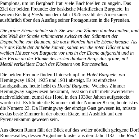
Pamplona, um im Bergbach Irati viele Bachforellen zu angeln. Das
Ziel der beiden Freunde: der baskische Marktflecken Burguete. In
seinem Erstling
Fiesta
aus dem Jahr 1926 erzählt der Amerikaner
ausführlich über den Ausflug seiner Protagonisten in die Pyrenäen.
Die grüne Ebene dehnte sich. Sie war von Zäunen durchschnitten, und
das Weiß der Straße schimmerte zwischen den Stämmen der
Doppelreihe von Bäumen, die nach Norden hin die Ebene kreuzte. Als
wir ans Ende der Anhöhe kamen, sahen wir die roten Dächer und
weißen Häuser von Burguete vor uns in der Ebene aufgereiht und in
der Ferne an der Flanke des ersten dunklen Bergs das graue, mit
Metall verkleidete Dach des Klosters von Roncesvalles.
Die beiden Freunde finden Unterschlupf im
Hotel Burguete
, wo
Hemingway 1924, 1925 und 1931 absteigt. Es ist einfaches
Landgasthaus, heute heißt es
Hostal Burguete.
Welches Zimmer
Hemingway zugewiesen bekommt, lässt sich nicht mehr zweifelsfrei
nachvollziehen, zumal das Hotel in den 1930er Jahren aufgestockt
worden ist. Es könnte die Kammer mit der Nummer 8 sein, heute ist es
die Numero 23. Da Hemingway der einzige Gast gewesen ist, müsste
es das beste Zimmer in der oberen Etage, mit Ausblick auf den
Pyrenäenkamm gewesen sein.
Aus diesem Raum fällt der Blick auf das weiter nördlich gelegene Dorf
Roncesvalles, dessen Augustinerkloster aus dem Jahr 1132 – die
Real