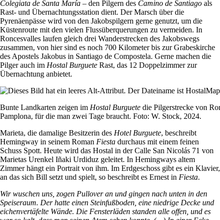
Colegiata de Santa María
– den Pilgern des
Camino de Santiago
als
Rast- und Übernachtungsstation dient. Der Marsch über die
Pyrenäenpässe wird von den Jakobspilgern gerne genutzt, um die
Küstenroute mit den vielen Flussüberquerungen zu vermeiden. In
Roncesvalles laufen gleich drei Wanderstrecken des Jakobswegs
zusammen, von hier sind es noch 700 Kilometer bis zur Grabeskirche
des Apostels Jakobus in Santiago de Compostela. Gerne machen die
Pilger auch im
Hostal Burguete
Rast, das 12 Doppelzimmer zur
Übernachtung anbietet.
Bunte Landkarten zeigen im
Hostal Burguete
die Pilgerstrecke von Ro
Pamplona, für die man zwei Tage braucht. Foto: W. Stock, 2024.
Marieta, die damalige Besitzerin des
Hotel Burguete
, beschreibt
Hemingway in seinem Roman
Fiesta
durchaus mit einem feinen
Schuss Spott. Heute wird das Hostal in der Calle San Nicolás 71 von
Marietas Urenkel Iñaki Urdiduz geleitet. In Hemingways altem
Zimmer hängt ein Portrait von ihm. Im Erdgeschoss gibt es ein Klavier,
an das sich Bill setzt und spielt, so beschreibt es Ernest in
Fiesta
.
Wir wuschen uns, zogen Pullover an und gingen nach unten in den
Speiseraum. Der hatte einen Steinfußboden, eine niedrige Decke und
eichenvertäfelte Wände. Die Fensterläden standen alle offen, und es