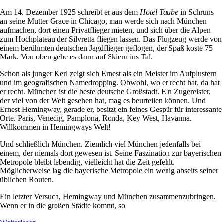
Am 14. Dezember 1925 schreibt er aus dem
Hotel Taube
in Schruns
an seine Mutter Grace in Chicago, man werde sich nach München
aufmachen, dort einen Privatflieger mieten, und sich über die Alpen
zum Hochplateau der Silvretta fliegen lassen. Das Flugzeug werde von
einem berühmten deutschen Jagdflieger geflogen, der Spaß koste 75
Mark. Von oben gehe es dann auf Skiern ins Tal.
Schon als junger Kerl zeigt sich Ernest als ein Meister im Aufplustern
und im geografischen Namedropping. Obwohl, wo er recht hat, da hat
er recht. München ist die beste deutsche Großstadt. Ein Zugereister,
der viel von der Welt gesehen hat, mag es beurteilen können. Und
Ernest Hemingway, gerade er, besitzt ein feines Gespür für interessante
Orte. Paris, Venedig, Pamplona, Ronda, Key West, Havanna.
Willkommen in Hemingways Welt!
Und schließlich München. Ziemlich viel München jedenfalls bei
einem, der niemals dort gewesen ist. Seine Faszination zur bayerischen
Metropole bleibt lebendig, vielleicht hat die Zeit gefehlt.
Möglicherweise lag die bayerische Metropole ein wenig abseits seiner
üblichen Routen.
Ein letzter Versuch, Hemingway und München zusammenzubringen.
Wenn er in die großen Städte kommt, so