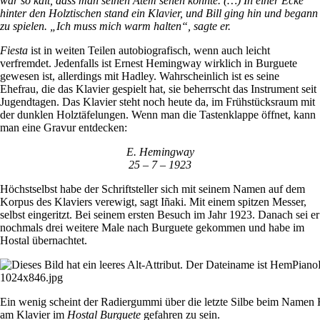
war so kalt, dass man seinen Atem sehen konnte. (…)
In einer Ecke
hinter den Holztischen stand ein Klavier, und Bill ging hin und begann
zu spielen.
„Ich muss mich warm halten“, sagte er.
Fiesta
ist in weiten Teilen autobiografisch, wenn auch leicht
verfremdet. Jedenfalls ist Ernest Hemingway wirklich in Burguete
gewesen ist, allerdings mit Hadley. Wahrscheinlich ist es seine
Ehefrau, die das Klavier gespielt hat, sie beherrscht das Instrument seit
Jugendtagen. Das Klavier steht noch heute da, im Frühstücksraum mit
der dunklen Holztäfelungen. Wenn man die Tastenklappe öffnet, kann
man eine Gravur entdecken:
E. Hemingway
25 – 7 – 1923
Höchstselbst habe der Schriftsteller sich mit seinem Namen auf dem
Korpus des Klaviers verewigt, sagt Iñaki. Mit einem spitzen Messer,
selbst eingeritzt. Bei seinem ersten Besuch im Jahr 1923. Danach sei er
nochmals drei weitere Male nach Burguete gekommen und habe im
Hostal übernachtet.
Ein wenig scheint der Radiergummi über die letzte Silbe beim Name
am Klavier im
Hostal Burguete
gefahren zu sein.