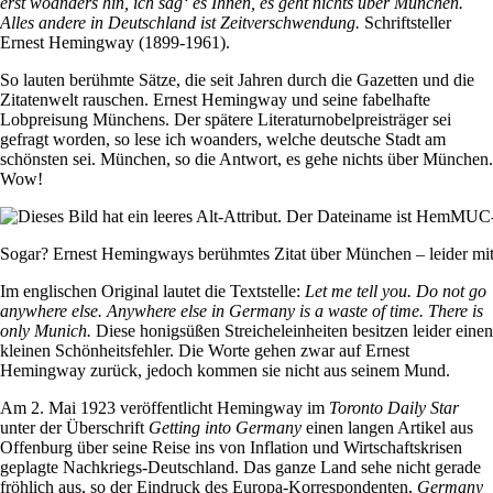
erst woanders hin, ich sag‘ es Ihnen, es geht nichts über München.
Alles andere in Deutschland ist Zeitverschwendung.
Schriftsteller
Ernest Hemingway (1899-1961).
So lauten berühmte Sätze, die seit Jahren durch die Gazetten und die
Zitatenwelt rauschen. Ernest Hemingway und seine fabelhafte
Lobpreisung Münchens. Der spätere Literaturnobelpreisträger sei
gefragt worden, so lese ich woanders, welche deutsche Stadt am
schönsten sei. München, so die Antwort, es gehe nichts über München.
Wow!
Sogar? Ernest Hemingways berühmtes Zitat über München – leider mit 
Im englischen Original lautet die Textstelle:
Let me tell you. Do not go
anywhere else. Anywhere else in Germany is a waste of time.
There is
only Munich.
Diese honigsüßen Streicheleinheiten besitzen leider einen
kleinen Schönheitsfehler. Die Worte gehen zwar auf Ernest
Hemingway zurück, jedoch kommen sie nicht aus seinem Mund.
Am 2. Mai 1923 veröffentlicht Hemingway im
Toronto Daily Star
unter der Überschrift
Getting into Germany
einen langen Artikel aus
Offenburg über seine Reise ins von Inflation und Wirtschaftskrisen
geplagte Nachkriegs-Deutschland. Das ganze Land sehe nicht gerade
fröhlich aus, so der Eindruck des Europa-Korrespondenten,
Germany