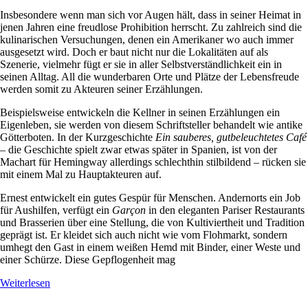
Insbesondere wenn man sich vor Augen hält, dass in seiner Heimat in
jenen Jahren eine freudlose Prohibition herrscht. Zu zahlreich sind die
kulinarischen Versuchungen, denen ein Amerikaner wo auch immer
ausgesetzt wird. Doch er baut nicht nur die Lokalitäten auf als
Szenerie, vielmehr fügt er sie in aller Selbstverständlichkeit ein in
seinen Alltag. All die wunderbaren Orte und Plätze der Lebensfreude
werden somit zu Akteuren seiner Erzählungen.
Beispielsweise entwickeln die Kellner in seinen Erzählungen ein
Eigenleben, sie werden von diesem Schriftsteller behandelt wie antike
Götterboten. In der Kurzgeschichte
Ein sauberes, gutbeleuchtetes Café
– die Geschichte spielt zwar etwas später in Spanien, ist von der
Machart für Hemingway allerdings schlechthin stilbildend – rücken sie
mit einem Mal zu Hauptakteuren auf.
Ernest entwickelt ein gutes Gespür für Menschen. Andernorts ein Job
für Aushilfen, verfügt ein
Garçon
in den eleganten Pariser Restaurants
und Brasserien über eine Stellung, die von Kultiviertheit und Tradition
geprägt ist. Er kleidet sich auch nicht wie vom Flohmarkt, sondern
umhegt den Gast in einem weißen Hemd mit Binder, einer Weste und
einer Schürze. Diese Gepflogenheit mag
Weiterlesen