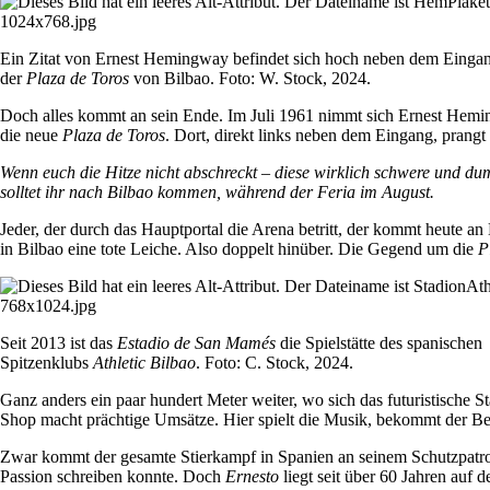
Ein Zitat von Ernest Hemingway befindet sich hoch neben dem Eingan
der
Plaza de Toros
von Bilbao. Foto: W. Stock, 2024.
Doch alles kommt an sein Ende. Im Juli 1961 nimmt sich Ernest Hemin
die neue
Plaza de Toros
. Dort, direkt links neben dem Eingang, prangt 
Wenn euch die Hitze nicht abschreckt – diese wirklich schwere und dum
solltet ihr nach Bilbao kommen, während der Feria im August.
Jeder, der durch das Hauptportal die Arena betritt, der kommt heute a
in Bilbao eine tote Leiche. Also doppelt hinüber. Die Gegend um die
P
Seit 2013 ist das
Estadio de San Mamés
die Spielstätte des spanischen
Spitzenklubs
Athletic Bilbao
. Foto: C. Stock, 2024.
Ganz anders ein paar hundert Meter weiter, wo sich das futuristische 
Shop macht prächtige Umsätze. Hier spielt die Musik, bekommt der Betra
Zwar kommt der gesamte Stierkampf in Spanien an seinem Schutzpatro
Passion schreiben konnte. Doch
Ernesto
liegt seit über 60 Jahren auf