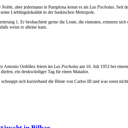
y Noble
, aber jedermann in Pamplona kennt es als
Las Pocholas
. Seit 
seine Lieblingslokalität in der baskischen Metropole.
erierung 1. Er beobachtete gerne die Leute, die eintraten, erinnern si
falls wenn er alleine kam.
fer Antonio Ordóñez feiern im
Las Pocholas
am 10. Juli 1953 bei eine
 dürfen, ein denkwürdiger Tag für einen Matador.
a
schnappt sich kurzerhand die Büste von Carlos III und was sonst nicht n
täuscht in Bilbao