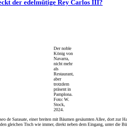
kt der edelmütige Rey Carlos III?
Der noble
König von
Navarra,
nicht mehr
als
Restaurant,
aber
trotzdem
präsent in
Pamplona.
Foto: W.
Stock,
2024.
eo de Sarasate, einer breiten mit Bäumen gesäumten Allee, dort zur
 an den gleichen Tisch wie immer, direkt neben dem Eingang, unter die 