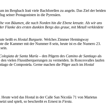
 im Bergbach Irati viele Bachforellen zu angeln. Das Ziel der beiden
ug seiner Protagonisten in die Pyrenäen.
he von Bäumen, die nach Norden hin die Ebene kreuzte. Als wir ans
r Flanke des ersten dunklen Bergs das graue, mit Metall verkleidete
ute heißt es
Hostal Burguete.
Welches Zimmer Hemingway
nnte die Kammer mit der Nummer 8 sein, heute ist es die Numero 23.
sein.
Colegiata de Santa María
– den Pilgern des
Camino de Santiago
als
 den vielen Flussüberquerungen zu vermeiden. In Roncesvalles laufen
antiago de Compostela. Gerne machen die Pilger auch im
Hostal
 Heute wird das Hostal in der Calle San Nicolás 71 von Marietas
tzt und spielt, so beschreibt es Ernest in
Fiesta
.