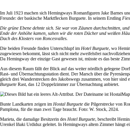
Im Juli 1923 machen sich Hemingways Romanfiguren Jake Barnes und Bi
Freunde: der baskische Marktflecken Burguete. In seinem Erstling
Fies
Die grüne Ebene dehnte sich. Sie war von Zäunen durchschnitten, un
Ende der Anhöhe kamen, sahen wir die roten Dächer und weißen Häuser
Dach des Klosters von Roncesvalles.
Die beiden Freunde finden Unterschlupf im
Hotel Burguete
, wo Heming
zugewiesen bekommt, lässt sich nicht mehr zweifelsfrei nachvollziehe
Da Hemingway der einzige Gast gewesen ist, müsste es das beste Zim
Aus diesem Raum fällt der Blick auf das weiter nördlich gelegene Dor
Rast- und Übernachtungsstation dient. Der Marsch über die Pyrenäenpä
gleich drei Wanderstrecken des Jakobswegs zusammen, von hier sind e
Burguete
Rast, das 12 Doppelzimmer zur Übernachtung anbietet.
Bunte Landkarten zeigen im
Hostal Burguete
die Pilgerstrecke von Ro
Pamplona, für die man zwei Tage braucht. Foto: W. Stock, 2024.
Marieta, die damalige Besitzerin des
Hotel Burguete
, beschreibt Hem
Urenkel Iñaki Urdiduz geleitet. In Hemingways altem Zimmer hängt ein Po