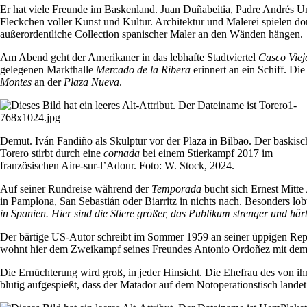
Er hat viele Freunde im Baskenland. Juan Duñabeitia, Padre Andrés Untz
Fleckchen voller Kunst und Kultur. Architektur und Malerei spielen d
außerordentliche Collection spanischer Maler an den Wänden hängen.
Am Abend geht der Amerikaner in das lebhafte Stadtviertel
Casco Viej
gelegenen Markthalle
Mercado de la Ribera
erinnert an ein Schiff. D
Montes
an der
Plaza Nueva
.
Demut. Iván Fandiño als Skulptur vor der Plaza in Bilbao. Der baskisc
Torero stirbt durch eine
cornada
bei einem Stierkampf 2017 im
französischen Aire-sur-l’Adour. Foto: W. Stock, 2024.
Auf seiner Rundreise während der
Temporada
bucht sich Ernest Mitte
in Pamplona, San Sebastián oder Biarritz in nichts nach. Besonders l
in Spanien. Hier sind die Stiere größer, das Publikum strenger und härt
Der bärtige US-Autor schreibt im Sommer 1959 an seiner üppigen Rep
wohnt hier dem Zweikampf seines Freundes Antonio Ordoñez mit dem
Die Ernüchterung wird groß, in jeder Hinsicht. Die Ehefrau des von 
blutig aufgespießt, dass der Matador auf dem Notoperationstisch lande