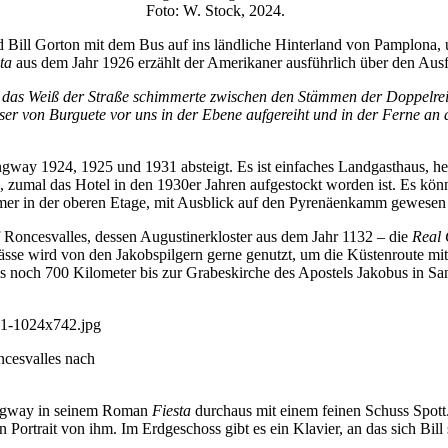
Foto: W. Stock, 2024.
ll Gorton mit dem Bus auf ins ländliche Hinterland von Pamplona, um
ta
aus dem Jahr 1926 erzählt der Amerikaner ausführlich über den Ausfl
d das Weiß der Straße schimmerte zwischen den Stämmen der Doppelrei
 von Burguete vor uns in der Ebene aufgereiht und in der Ferne an de
way 1924, 1925 und 1931 absteigt. Es ist einfaches Landgasthaus, he
n, zumal das Hotel in den 1930er Jahren aufgestockt worden ist. Es kö
mer in der oberen Etage, mit Ausblick auf den Pyrenäenkamm gewesen 
f Roncesvalles, dessen Augustinerkloster aus dem Jahr 1132 – die
Real 
sse wird von den Jakobspilgern gerne genutzt, um die Küstenroute mit
s noch 700 Kilometer bis zur Grabeskirche des Apostels Jakobus in S
ncesvalles nach
ingway in seinem Roman
Fiesta
durchaus mit einem feinen Schuss Spott.
rtrait von ihm. Im Erdgeschoss gibt es ein Klavier, an das sich Bill se