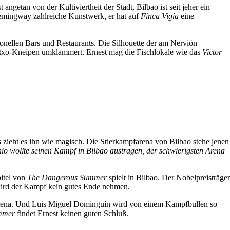
etan von der Kultiviertheit der Stadt, Bilbao ist seit jeher ein
Hemingway zahlreiche Kunstwerk, er hat auf
Finca Vigía
eine
itionellen Bars und Restaurants. Die Silhouette der am Nervión
Pintxo-Kneipen umklammert. Ernest mag die Fischlokale wie das
Victor
s
zieht es ihn wie magisch. Die Stierkampfarena von Bilbao stehe jenen
io wollte seinen Kampf in Bilbao austragen, der schwierigsten Arena
itel von
The Dangerous Summer
spielt in Bilbao. Der Nobelpreisträger
wird der Kampf kein gutes Ende nehmen.
r Arena. Und Luis Miguel Dominguín wird von einem Kampfbullen so
ommer
findet Ernest keinen guten Schluß.