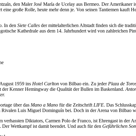
aín, den Maler José María de Ucelay aus Bermeo. Der Amerikaner ist ang
ort eine große Rolle, heute mehr denn je. Von seinen Tantiemen kauft 
o
. In den
Siete Calles
der mittelalterlichen Altstadt finden sich die trad
ie gotische Kathedrale aus dem 14. Jahrhundert wird von zahlreichen 
he
 August 1959 ins
Hotel Carlton
von Bilbao ein. Zu jeder
Plaza de Toro
obt der Kenner Hemingway die Qualität der Bullen im Baskenland.
Anton
er.
ortage über das
Mano a Mano
für die Zeitschrift
LIFE
. Das Schlusskap
 Rivalen Luis Miguel Dominguín bei. Doch in der Arena von Bilbao 
ihm verhassten Diktators, Carmen Polo de Franco, ist Ehrengast in de
t. Der Wettkampf ist damit beendet. Und auch für den
Gefährlichen S