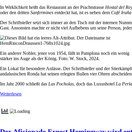
In Wirklichkeit heißt das Restaurant an der Prachtstrasse
Hostal del Re
oder den dritten
Sanfermines
entdeckt hat, ist es neben dem
Café Iruña
Der Schriftsteller setzt sich immer an den Tisch mit der internen Numm
Gast. Ansonsten machte er nicht viel Aufhebens um seine Person, jeden
Ein anderer Nobler, jener von 1954, fällt in Pamplona noch ein wenig
stärker ins Auge als der König. Foto: W. Stock, 2024.
Ein Lokal für besondere Anlässe. Der Schriftsteller und der Stierkämp
andalusischen Ronda hat seinen erlegten Bullen vier Ohren abscheiden
Im Jahr 2000 schließt das
Las Pocholas
, doch das Luxushotel
La Perl
Weiterlesen
Der Aficionado Ernest Hemingway wird ent