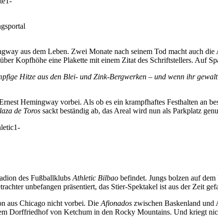
gsportal
gway aus dem Leben. Zwei Monate nach seinem Tod macht auch die Aren
über Kopfhöhe eine Plakette mit einem Zitat des Schriftstellers. Auf Sp
pfige Hitze aus den Blei- und Zink-Bergwerken – und wenn ihr gewaltig
n Ernest Hemingway vorbei. Als ob es ein krampfhaftes Festhalten an be
laza de Toros
sackt beständig ab, das Areal wird nun als Parkplatz genu
Stadion des Fußballklubs
Athletic Bilbao
befindet. Jungs bolzen auf dem
chter unbefangen präsentiert, das Stier-Spektakel ist aus der Zeit gef
n aus Chicago nicht vorbei. Die
Afionados
zwischen Baskenland und And
 dem Dorffriedhof von Ketchum in den Rocky Mountains. Und kriegt nic