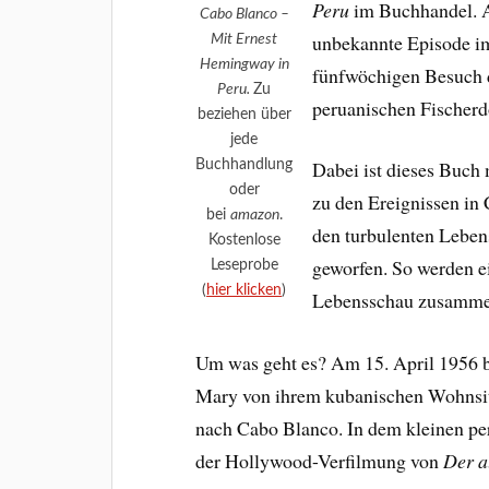
Peru
im Buchhandel. A
Cabo Blanco –
unbekannte Episode i
Mit Ernest
Hemingway in
fünfwöchigen Besuch d
Peru.
Zu
peruanischen Fischerd
beziehen über
jede
Buchhandlung
Dabei ist dieses Buch
oder
zu den Ereignissen in
bei
amazon
.
den turbulenten Lebe
Kostenlose
geworfen. So werden e
Leseprobe
(
hier klicken
)
Lebensschau zusamme
Um was geht es? Am 15. April 1956 
Mary von ihrem kubanischen Wohnsi
nach Cabo Blanco. In dem kleinen pe
der Hollywood-Verfilmung von
Der a