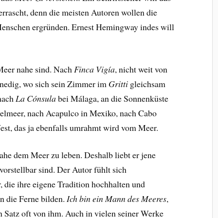
rrascht, denn die meisten Autoren wollen die
Menschen ergründen. Ernest Hemingway indes will
 Meer nahe sind. Nach
Finca Vigía
, nicht weit von
nedig, wo sich sein Zimmer im
Gritti
gleichsam
 nach
La Cónsula
bei Málaga, an die Sonnenküste
elmeer, nach Acapulco in Mexiko, nach Cabo
est, das ja ebenfalls umrahmt wird vom Meer.
ahe dem Meer zu leben. Deshalb liebt er jene
orstellbar sind. Der Autor fühlt sich
die ihre eigene Tradition hochhalten und
n die Ferne bilden.
Ich bin ein Mann des Meeres
,
n Satz oft von ihm. Auch in vielen seiner Werke