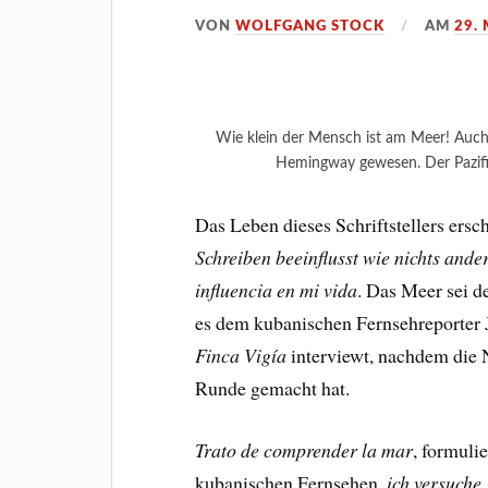
VON
WOLFGANG STOCK
AM
29.
Wie klein der Mensch ist am Meer! Auch 
Hemingway gewesen. Der Pazifi
Das Leben dieses Schriftstellers ersc
Schreiben beeinflusst wie nichts ande
influencia en mi vida
. Das Meer sei d
es dem kubanischen Fernsehreporter 
Finca Vigía
interviewt, nachdem die 
Runde gemacht hat.
Trato de comprender la mar
, formuli
kubanischen Fernsehen,
ich versuche