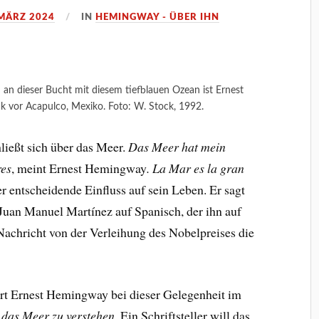
 MÄRZ 2024
IN
HEMINGWAY - ÜBER IHN
an dieser Bucht mit diesem tiefblauen Ozean ist Ernest
k vor Acapulco, Mexiko. Foto: W. Stock, 1992.
hließt sich über das Meer.
Das Meer hat mein
res
, meint Ernest Hemingway
.
La Mar es la gran
er entscheidende Einfluss auf sein Leben. Er sagt
Juan Manuel Martínez auf Spanisch, der ihn auf
Nachricht von der Verleihung des Nobelpreises die
ert Ernest Hemingway bei dieser Gelegenheit im
, das Meer zu verstehen.
Ein Schriftsteller will das