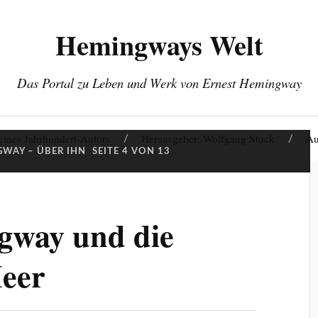
Hemingways Welt
Das Portal zu Leben und Werk von Ernest Hemingway
eines Jahrhundert-Autors
Herausgeber: Wolfgang Stock
Au
WAY – ÜBER IHN
SEITE 4 VON 13
gway und die
eer