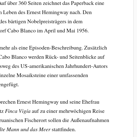
uf über 360 Seiten zeichnet das Paperback eine
m Leben des Ernest Hemingway nach. Den
es bärtigen Nobelpreisträgers in dem
orf Cabo Blanco im April und Mai 1956.
 mehr als eine Episoden-Beschreibung. Zusätzlich
 Cabo Blanco werden Rück- und Seitenblicke auf
nsweg des US-amerikanischen Jahrhundert-Autors
inzelne Mosaiksteine einer umfassenden
ngefügt.
brechen Ernest Hemingway und seine Ehefrau
tz
Finca Vigía
auf zu einer mehrwöchigen Reise
ruanischen Fischerort sollen die Außenaufnahmen
lte Mann und das Meer
stattfinden.