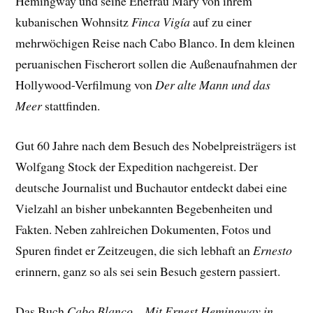
Hemingway und seine Ehefrau Mary von ihrem
kubanischen Wohnsitz
Finca Vigía
auf zu einer
mehrwöchigen Reise nach Cabo Blanco. In dem kleinen
peruanischen Fischerort sollen die Außenaufnahmen der
Hollywood-Verfilmung von
Der alte Mann und das
Meer
stattfinden.
Gut 60 Jahre nach dem Besuch des Nobelpreisträgers ist
Wolfgang Stock der Expedition nachgereist. Der
deutsche Journalist und Buchautor entdeckt dabei eine
Vielzahl an bisher unbekannten Begebenheiten und
Fakten. Neben zahlreichen Dokumenten, Fotos und
Spuren findet er Zeitzeugen, die sich lebhaft an
Ernesto
erinnern, ganz so als sei sein Besuch gestern passiert.
Das Buch
Cabo Blanco – Mit Ernest Hemingway in