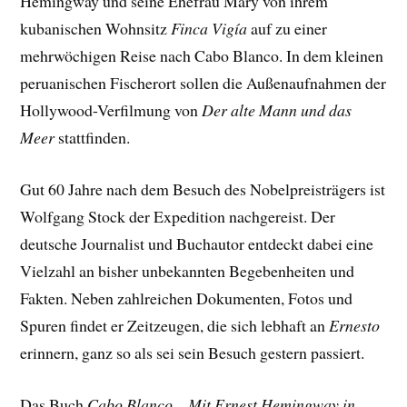
Hemingway und seine Ehefrau Mary von ihrem
kubanischen Wohnsitz
Finca Vigía
auf zu einer
mehrwöchigen Reise nach Cabo Blanco. In dem kleinen
peruanischen Fischerort sollen die Außenaufnahmen der
Hollywood-Verfilmung von
Der alte Mann und das
Meer
stattfinden.
Gut 60 Jahre nach dem Besuch des Nobelpreisträgers ist
Wolfgang Stock der Expedition nachgereist. Der
deutsche Journalist und Buchautor entdeckt dabei eine
Vielzahl an bisher unbekannten Begebenheiten und
Fakten. Neben zahlreichen Dokumenten, Fotos und
Spuren findet er Zeitzeugen, die sich lebhaft an
Ernesto
erinnern, ganz so als sei sein Besuch gestern passiert.
Das Buch
Cabo Blanco – Mit Ernest Hemingway in