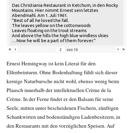
Das Christiania Restaurant in Ketchum, in den Rocky
Mountains. Hier nimmt Ernest sein letztes
Abendmahl. Am 1. Juli 1961.
"Best of all he loved the fall.
The leaves yellow on the cottonwoods
Leaves floating on the trout streams
And above the hills the high blue windless skies
…Now he will be a part of them forever."
«
‹
›
»
von
10
Ernest Hemingway ist kein Literat für den
Elfenbeinturm. Ohne Bodenhaftung fühlt sich dieser
kernige Naturbursche nicht wohl, ebenso wenig beim
Plausch innerhalb der intellektuellen Crème de la
Crème. In der Ferne findet er den Balsam für seine
Seele, mitten unter bescheidenen Fischern, zünftigen
Schankwirten und bodenständigen Ladenbesitzern, in
den Restaurants mit den vorzüglichen Speisen. Auf