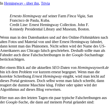
In
Hemingway - über ihn
,
Trivia
Ernesto Hemingway
auf seiner Farm
Finca Vigia
, San
Francisco de Paula, Kuba.
Credit Line: Ernest Hemingway Collection. John F.
Kennedy Presidential Library and Museum, Boston.
Wenn man in den Datenbanken und auf den Online-Flohmärkten nach
alten Fotos und Material von und über Ernest Hemingway fahndet,
dann kennt man das Phänomen. Nicht selten wird der Name des US-
Amerikaners aus Chicago falsch geschrieben. Deshalb sollte man als
Fahnder auch diese Falschschreibungen in der
Google
-Suchanfrage
berücksichtigen.
Bei einem Blick auf die aktuellen
SEO
-Daten von
Hemingwayswelt.de
bin ich dem Problem vor kurzem erneut begegnet. Wenn man die
korrekte Schreibung
Ernest Hemingway
eingibt, wird man leicht auf
dieses Portal gestossen. Doch selbst wenn man falsch schreibt, dann
reagiert die dumme Maschine klug. Früher oder später wird der
Algorithmus auf dieses Blog verweisen.
Hier nun aus den letzten Tagen ein paar typische Falschreibungen aus
der
Google
-Suche, die dann auf meinem Portal gelandet sind: