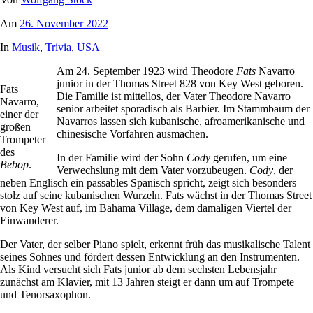
Am
26. November 2022
In
Musik
,
Trivia
,
USA
Am 24. September 1923 wird Theodore
Fats
Navarro
junior in der Thomas Street 828 von Key West geboren.
Fats
Die Familie ist mittellos, der Vater Theodore Navarro
Navarro,
senior arbeitet sporadisch als Barbier. Im Stammbaum der
einer der
Navarros lassen sich kubanische, afroamerikanische und
großen
chinesische Vorfahren ausmachen.
Trompeter
des
In der Familie wird der Sohn
Cody
gerufen, um eine
Bebop
.
Verwechslung mit dem Vater vorzubeugen.
Cody
, der
neben Englisch ein passables Spanisch spricht, zeigt sich besonders
stolz auf seine kubanischen Wurzeln. Fats wächst in der Thomas Street
von Key West auf, im Bahama Village, dem damaligen Viertel der
Einwanderer.
Der Vater, der selber Piano spielt, erkennt früh das musikalische Talent
seines Sohnes und fördert dessen Entwicklung an den Instrumenten.
Als Kind versucht sich Fats junior ab dem sechsten Lebensjahr
zunächst am Klavier, mit 13 Jahren steigt er dann um auf Trompete
und Tenorsaxophon.