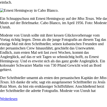
einfach.
Ein Schnappschuss mit Ernest Hemingway auf der
Miss Texas
. Wie da
Motiv auf der Briefmarke. Cabo Blanco, im April 1956. Foto: Modest
Unruh.
Modeste von Unruh sollte mit ihrer kessen Glücksvorhersage vom
Vortag richtig liegen. Denn als die junge Fotografin an diesem Tag das
einzige Mal mit dem Schriftsteller, seinen kubanischen Freunden und
der peruanischen Crew hinausfährt, geschieht das Unerwartete.
Endlich, zum ersten Mal seit fast zwei Wochen, kommt das
Anglerglück, auf das er seit Tagen so sehnsüchtig hofft, zu Ernest
Hemingway. Und es erweist sich als das ganz große Anglerglück. Ein
kolossaler Schwarzer Marlin von 730 Pfund Gewicht wird an Bord
gehievt.
Der Schriftsteller umarmt als ersten den peruanischen Kapitän der
Miss
Texas
. Ich danke dir sehr, sagt ein ausgelassener Schriftsteller zu Jesús
Ruiz More, du bist ein erstklassiger Schiffsführer. Anschließend herzt
der Schriftsteller die adrette Fotografin. Modeste von Unruh hat
Weiterlesen