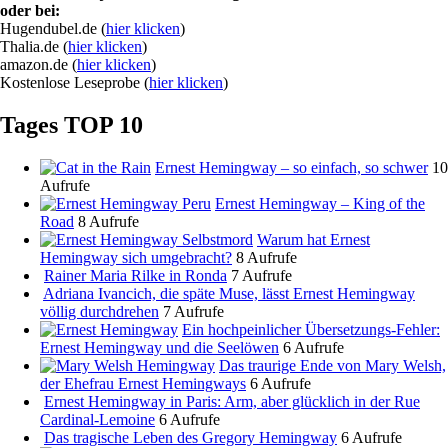
oder bei:
Hugendubel.de (
hier klicken
)
Thalia.de (
hier klicken
)
amazon.de (
hier klicken
)
Kostenlose Leseprobe (
hier klicken
)
Tages TOP 10
Ernest Hemingway – so einfach, so schwer
10
Aufrufe
Ernest Hemingway – King of the
Road
8 Aufrufe
Warum hat Ernest
Hemingway sich umgebracht?
8 Aufrufe
Rainer Maria Rilke in Ronda
7 Aufrufe
Adriana Ivancich, die späte Muse, lässt Ernest Hemingway
völlig durchdrehen
7 Aufrufe
Ein hochpeinlicher Übersetzungs-Fehler:
Ernest Hemingway und die Seelöwen
6 Aufrufe
Das traurige Ende von Mary Welsh,
der Ehefrau Ernest Hemingways
6 Aufrufe
Ernest Hemingway in Paris: Arm, aber glücklich in der Rue
Cardinal-Lemoine
6 Aufrufe
Das tragische Leben des Gregory Hemingway
6 Aufrufe