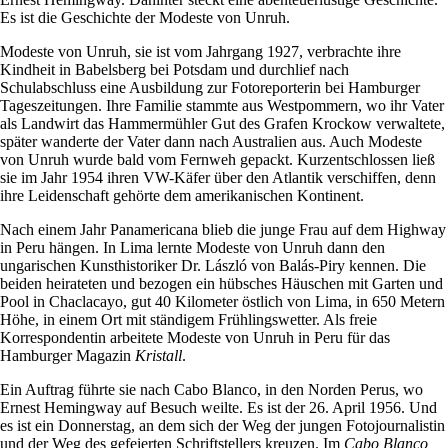
Es ist die Geschichte der Modeste von Unruh.
Modeste von Unruh, sie ist vom Jahrgang 1927, verbrachte ihre
Kindheit in Babelsberg bei Potsdam und durchlief nach
Schulabschluss eine Ausbildung zur Fotoreporterin bei Hamburger
Tageszeitungen. Ihre Familie stammte aus Westpommern, wo ihr Vater
als Landwirt das Hammermühler Gut des Grafen Krockow verwaltete,
später wanderte der Vater dann nach Australien aus. Auch Modeste
von Unruh wurde bald vom Fernweh gepackt. Kurzentschlossen ließ
sie im Jahr 1954 ihren VW-Käfer über den Atlantik verschiffen, denn
ihre Leidenschaft gehörte dem amerikanischen Kontinent.
Nach einem Jahr Panamericana blieb die junge Frau auf dem Highway
in Peru hängen. In Lima lernte Modeste von Unruh dann den
ungarischen Kunsthistoriker Dr. László von Balás-Piry kennen. Die
beiden heirateten und bezogen ein hübsches Häuschen mit Garten und
Pool in Chaclacayo, gut 40 Kilometer östlich von Lima, in 650 Metern
Höhe, in einem Ort mit ständigem Frühlingswetter. Als freie
Korrespondentin arbeitete Modeste von Unruh in Peru für das
Hamburger Magazin
Kristall
.
Ein Auftrag führte sie nach Cabo Blanco, in den Norden Perus, wo
Ernest Hemingway auf Besuch weilte. Es ist der 26. April 1956. Und
es ist ein Donnerstag, an dem sich der Weg der jungen Fotojournalistin
und der Weg des gefeierten Schriftstellers kreuzen. Im
Cabo Blanco