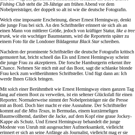
Fishing Club
steht die 28-Jährige am frühen Abend vor dem
Nobelpreisträger, der doppelt so alt ist wie die deutsche Fotografin.
Welch eine imposante Erscheinung, dieser Ernest Hemingway, denkt
die junge Frau bei sich. An den Schriftsteller erinnert sie sich als an
einen Mann von mittlerer Größe, jedoch von kräftiger Statur,
like a tree
trunk
, wie ein wuchtiger Baumstamm, wird die Reporterin später zu
einem Foto für die Londoner Bildagentur
Black Star
schreiben.
Nachdem der prominente Schriftsteller die deutsche Fotografin kritisch
gemustert hat, bricht schnell das Eis und Ernest Hemingway scheint
die junge Frau zu akzeptieren. Die forsche Hamburgerin erkennt ihre
Chance. Nehmen Sie mich mit auf das Boot, sagt die schlanke blonde
Frau keck zum weltberühmten Schriftsteller. Und fügt dann an: Ich
werde Ihnen Glück bringen.
Mit solch einer Berühmtheit wie Ernest Hemingway einen ganzen Tag
lang auf einem Boot zu verweilen, ist ein seltener Glücksfall für einen
Reporter. Normalerweise nimmt der Nobelpreisträger nie die Presse
mit an Bord. Doch hier macht er eine Ausnahme. Der Schriftsteller
kommt auf die
Miss Texas
, in Bermudas, einem kurzärmeligen
Baumwollhemd, darüber die Jacke, auf dem Kopf eine graue Jockey-
Kappe als Schutz. Und Ernest Hemingway behandelt die junge
Modeste von Unruh mit ausgesuchter Aufmerksamkeit, vielleicht
erinnert er sich an seine Anfänge als Journalist, vielleicht mag er sie