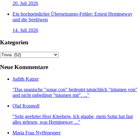
20. Juli 2026
Ein hochpeinlicher Übersetzungs-Fehler: Ernest Hemingway
und die Seelöwen
14. Juli 2026
Kategorien
Kategorien
Neue Kommentare
Judith Katzer
"Das spanische "sonar con" bedeutet tatsächlich "träumen von"
und nicht unbedingt "träumen mit". ..."
Olaf Kosmoll
"Sehr geehrter Herr Kleeberg, Ich glaube, mein Sohn hat fast
alles gelesen, was Hemingway ..."
Maria Frau Nyffenegger