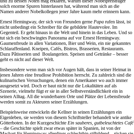
und zu dessen Nöten mag erklären, warum dieser Nobelpreisträger
solch enorme Spuren hinterlassen hat, während man sich an die
Namen anderer Nobelkollegen jener Jahre kaum mehr erinnern kann.
Ernest Hemingway, der sich von Freunden gerne
Papa
rufen lässt, ist
nicht unbedingt ein Schreiber für die gebildete Hautevolee. Im
Gegenteil. Er geht hinaus in die Welt und hinein in das Leben. Und so
tut sich ein beschwingtes Panorama auf vor Ernest Hemingway.
Gaumenfreude in allen Variationen, Bier und Wein, ein nie gekanntes
Schlaraffenland. Kneipen, Cafés, Bistros, Brasserien, Restaurants.
Dazu Pâtisserien und Boulangerien. Speisen und Getränke – besser
geht es nicht auf dieser Welt.
Insbesondere wenn man sich vor Augen hält, dass in seiner Heimat in
jenen Jahren eine freudlose Prohibition herrscht. Zu zahlreich sind die
kulinarischen Versuchungen, denen ein Amerikaner wo auch immer
ausgesetzt wird. Doch er baut nicht nur die Lokalitäten auf als
Szenerie, vielmehr fügt er sie in aller Selbstverständlichkeit ein in
seinen Alltag. All die wunderbaren Orte und Plätze der Lebensfreude
werden somit zu Akteuren seiner Erzählungen.
Beispielsweise entwickeln die Kellner in seinen Erzählungen ein
Eigenleben, sie werden von diesem Schriftsteller behandelt wie antike
Götterboten. In der Kurzgeschichte
Ein sauberes, gutbeleuchtetes Café
– die Geschichte spielt zwar etwas später in Spanien, ist von der
Machart für Hemingway allerdings schlechthin stilbildend – rücken sie