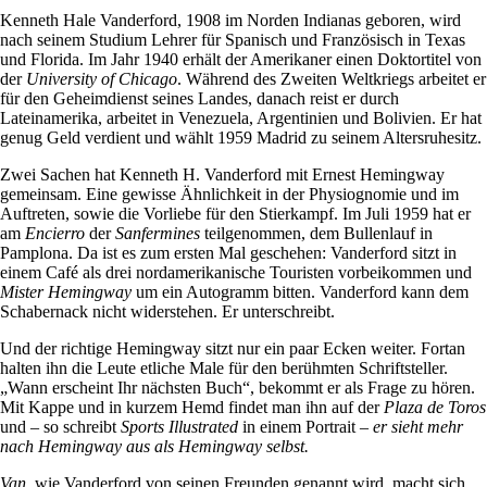
Kenneth Hale Vanderford, 1908 im Norden Indianas geboren, wird
nach seinem Studium Lehrer für Spanisch und Französisch in Texas
und Florida. Im Jahr 1940 erhält der Amerikaner einen Doktortitel von
der
University of Chicago
. Während des Zweiten Weltkriegs arbeitet er
für den Geheimdienst seines Landes, danach reist er durch
Lateinamerika, arbeitet in Venezuela, Argentinien und Bolivien. Er hat
genug Geld verdient und wählt 1959 Madrid zu seinem Altersruhesitz.
Zwei Sachen hat Kenneth H. Vanderford mit Ernest Hemingway
gemeinsam. Eine gewisse Ähnlichkeit in der Physiognomie und im
Auftreten, sowie die Vorliebe für den Stierkampf. Im Juli 1959 hat er
am
Encierro
der
Sanfermines
teilgenommen, dem Bullenlauf in
Pamplona. Da ist es zum ersten Mal geschehen: Vanderford sitzt in
einem Café als drei nordamerikanische Touristen vorbeikommen und
Mister Hemingway
um ein Autogramm bitten. Vanderford kann dem
Schabernack nicht widerstehen. Er unterschreibt.
Und der richtige Hemingway sitzt nur ein paar Ecken weiter. Fortan
halten ihn die Leute etliche Male für den berühmten Schriftsteller.
„Wann erscheint Ihr nächsten Buch“, bekommt er als Frage zu hören.
Mit Kappe und in kurzem Hemd findet man ihn auf der
Plaza de Toros
und – so schreibt
Sports Illustrated
in einem Portrait –
er sieht mehr
nach Hemingway aus als Hemingway selbst.
Van
, wie Vanderford von seinen Freunden genannt wird, macht sich