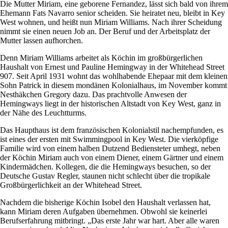
Die Mutter Miriam, eine geborene Fernandez, lässt sich bald von ihrem
Ehemann Fats Navarro senior scheiden. Sie heiratet neu, bleibt in Key
West wohnen, und heißt nun Miriam Williams. Nach ihrer Scheidung
nimmt sie einen neuen Job an. Der Beruf und der Arbeitsplatz der
Mutter lassen aufhorchen.
Denn Miriam Williams arbeitet als Köchin im großbürgerlichen
Haushalt von Ernest und Pauline Hemingway in der Whitehead Street
907. Seit April 1931 wohnt das wohlhabende Ehepaar mit dem kleinen
Sohn Patrick in diesem mondänen Kolonialhaus, im November kommt
Nesthäkchen Gregory dazu. Das prachtvolle Anwesen der
Hemingways liegt in der historischen Altstadt von Key West, ganz in
der Nähe des Leuchtturms.
Das Haupthaus ist dem französischen Kolonialstil nachempfunden, es
ist eines der ersten mit Swimmingpool in Key West. Die vierköpfige
Familie wird von einem halben Dutzend Bediensteter umhegt, neben
der Köchin Miriam auch von einem Diener, einem Gärtner und einem
Kindermädchen. Kollegen, die die Hemingways besuchen, so der
Deutsche Gustav Regler, staunen nicht schlecht über die tropikale
Großbürgerlichkeit an der Whitehead Street.
Nachdem die bisherige Köchin Isobel den Haushalt verlassen hat,
kann Miriam deren Aufgaben übernehmen. Obwohl sie keinerlei
Berufserfahrung mitbringt. „Das erste Jahr war hart. Aber alle waren