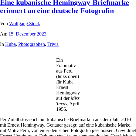
Eine kubanische Hemingway-Briefmarke
erinnert an eine deutsche Fotografin
Von
Wolfgang Stock
Am
15. Dezember 2023
In
Kuba
,
Photographen
,
Trivia
Ein
Fotomotiv
aus Peru
(links oben)
für Kuba.
Ernest
Hemingway
auf der
Miss
Texas
, April
1956.
Per Zufall stosse ich auf kubanische Briefmarken aus dem Jahr 2010
mit Ernest Hemingway. Genauer gesagt: auf eine kubanische Marke,
mit Motiv Peru, von einer deutschen Fotografin geschossen. Gewidmet
Ernest Hemingway. Dahinter steckt eine abenteuerlustige Geschichte.