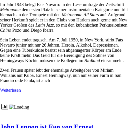
Im Jahr 1948 belegt Fats Navarro in der Leserumfrage der Zeitschrift
Metronome
den ersten Platz in seiner instrumentalen Kategorie und tritt
hiernach an der Trompete mit den
Metronome All Stars
auf. Aufgrund
seiner Herkunft spielt er in den Clubs von Harlem auch gerne mit New
Yorker Größen des
Latin Jazz
, so mit den kubanischen Perkussionisten
Chino
Pozo und Diego Ibarra.
Sein Leben endet tragisch. Am 7. Juli 1950, in New York, stirbt Fats
Navarro junior mit nur 26 Jahren. Heroin, Alkohol, Depressionen.
Gegen eine Tuberkulose besitzt sein abgemagerter Körper am Ende
keine Kraft mehr. Das Geld für die Beerdigung des Sohnes von
Hemingways Köchin müssen die Kollegen im
Birdland
einsammeln.
Zwei Frauen später lebt der ehemalige Arbeitgeber von Miriam
Williams auf Kuba. Ernest Hemingway, nun auf seiner Farm in San
Francisco de Paula, ist auch
Weiterlesen
John Lennon ist Fan von Ernest