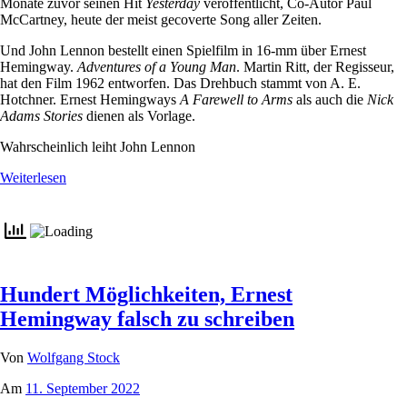
Monate zuvor seinen Hit
Yesterday
veröffentlicht, Co-Autor Paul
McCartney, heute der meist gecoverte Song aller Zeiten.
Und John Lennon bestellt einen Spielfilm in 16-mm über Ernest
Hemingway.
Adventures of a Young Man
. Martin Ritt, der Regisseur,
hat den Film 1962 entworfen. Das Drehbuch stammt von A. E.
Hotchner. Ernest Hemingways
A Farewell to Arms
als auch die
Nick
Adams Stories
dienen als Vorlage.
Wahrscheinlich leiht John Lennon
Weiterlesen
Hundert Möglichkeiten, Ernest
Hemingway falsch zu schreiben
Von
Wolfgang Stock
Am
11. September 2022