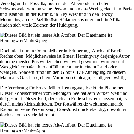
Venedig und in Fossalta, hoch in den Alpen oder im tiefen
Schwarzwald wird an seine Person und an das Werk gedacht. In Paris
und Istanbul, in der Karibik, in Key West und in den Rocky
Mountains, an der Pazifikküste Südamerikas oder auch in Afrika
finden sich vitale Zeichen der Huldigung.
Doch nicht nur an Orten bleibt er in Erinnerung. Auch auf Briefen.
Rechts oben. Möglicherweise ist Ernest Hemingway derjenige Autor,
dem die meisten Postwertzeichen weltweit gewidmet worden sind.
Was gleichermaßen hier auffällt: nicht nur in einem Land oder
wenigen. Sondern rund um den Globus. Die Zuneigung zu diesem
Mann aus Oak Park, einem Vorort von Chicago, ist allgegenwärtig.
Die Verehrung für Ernest Miller Hemingway bleibt ein Phänomen.
Dieser Nobelschreiber vom Michigan-See hat sein Wirken weit und
tief gestreut. Dieser Kerl, der sich am Ende selbst erschossen hat, ist
durch nichts kleinzukriegen. Der fortwährende weltumspannende
Radau um seine Person zeigt,
Ernesto
ist quicklebendig, obwohl er
doch schon so viele Jahre tot ist.