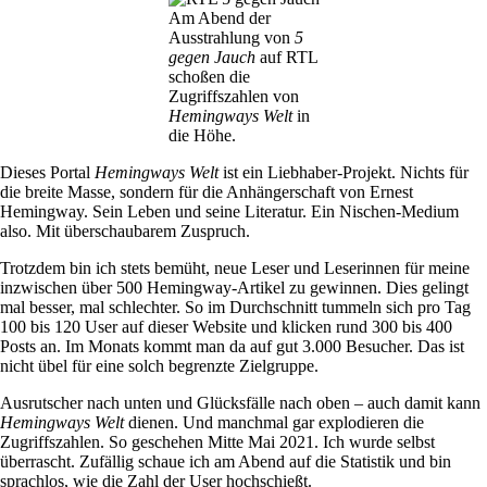
Am Abend der
Ausstrahlung von
5
gegen Jauch
auf RTL
schoßen die
Zugriffszahlen von
Hemingways Welt
in
die Höhe.
Dieses Portal
Hemingways Welt
ist ein Liebhaber-Projekt. Nichts für
die breite Masse, sondern für die Anhängerschaft von Ernest
Hemingway. Sein Leben und seine Literatur. Ein Nischen-Medium
also. Mit überschaubarem Zuspruch.
Trotzdem bin ich stets bemüht, neue Leser und Leserinnen für meine
inzwischen über 500 Hemingway-Artikel zu gewinnen. Dies gelingt
mal besser, mal schlechter. So im Durchschnitt tummeln sich pro Tag
100 bis 120 User auf dieser Website und klicken rund 300 bis 400
Posts an. Im Monats kommt man da auf gut 3.000 Besucher. Das ist
nicht übel für eine solch begrenzte Zielgruppe.
Ausrutscher nach unten und Glücksfälle nach oben – auch damit kann
Hemingways Welt
dienen. Und manchmal gar explodieren die
Zugriffszahlen. So geschehen Mitte Mai 2021. Ich wurde selbst
überrascht. Zufällig schaue ich am Abend auf die Statistik und bin
sprachlos, wie die Zahl der User hochschießt.