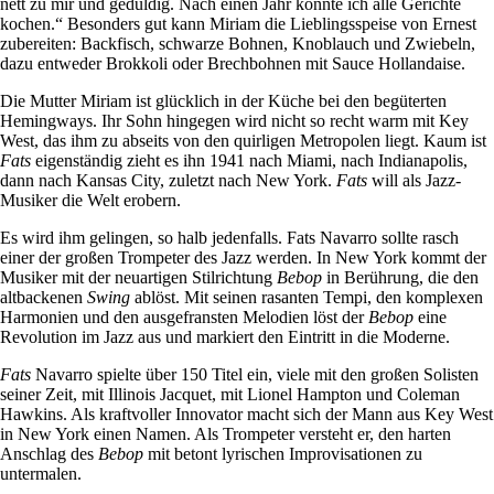
nett zu mir und geduldig. Nach einen Jahr konnte ich alle Gerichte
kochen.“ Besonders gut kann Miriam die Lieblingsspeise von Ernest
zubereiten: Backfisch, schwarze Bohnen, Knoblauch und Zwiebeln,
dazu entweder Brokkoli oder Brechbohnen mit Sauce Hollandaise.
Die Mutter Miriam ist glücklich in der Küche bei den begüterten
Hemingways. Ihr Sohn hingegen wird nicht so recht warm mit Key
West, das ihm zu abseits von den quirligen Metropolen liegt. Kaum ist
Fats
eigenständig zieht es ihn 1941 nach Miami, nach Indianapolis,
dann nach Kansas City, zuletzt nach New York.
Fats
will als Jazz-
Musiker die Welt erobern.
Es wird ihm gelingen, so halb jedenfalls. Fats Navarro sollte rasch
einer der großen Trompeter des Jazz werden. In New York kommt der
Musiker mit der neuartigen Stilrichtung
Bebop
in Berührung, die den
altbackenen
Swing
ablöst. Mit seinen rasanten Tempi, den komplexen
Harmonien und den ausgefransten Melodien löst der
Bebop
eine
Revolution im Jazz aus und markiert den Eintritt in die Moderne.
Fats
Navarro spielte über 150 Titel ein, viele mit den großen Solisten
seiner Zeit, mit Illinois Jacquet, mit Lionel Hampton und Coleman
Hawkins. Als kraftvoller Innovator macht sich der Mann aus Key West
in New York einen Namen. Als Trompeter versteht er, den harten
Anschlag des
Bebop
mit betont lyrischen Improvisationen zu
untermalen.