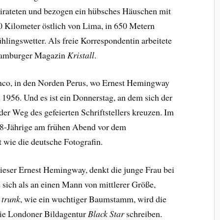
eirateten und bezogen ein hübsches Häuschen mit
0 Kilometer östlich von Lima, in 650 Metern
hlingswetter. Als freie Korrespondentin arbeitete
 Hamburger Magazin
Kristall
.
anco, in den Norden Perus, wo Ernest Hemingway
l 1956. Und es ist ein Donnerstag, an dem sich der
er Weg des gefeierten Schriftstellers kreuzen. Im
28-Jährige am frühen Abend vor dem
st wie die deutsche Fotografin.
ieser Ernest Hemingway, denkt die junge Frau bei
ie sich als an einen Mann von mittlerer Größe,
e trunk
, wie ein wuchtiger Baumstamm, wird die
die Londoner Bildagentur
Black Star
schreiben.