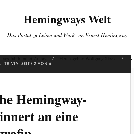
Hemingways Welt
Das Portal zu Leben und Werk von Ernest Hemingway
eines Jahrhundert-Autors
Herausgeber: Wolfgang Stock
Au
:
TRIVIA
SEITE 2 VON 6
che Hemingway-
innert an eine
grafin