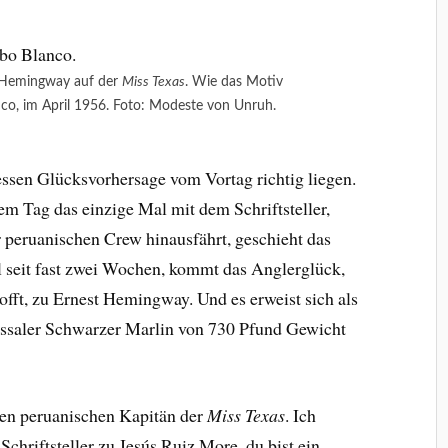
 Hemingway auf der
Miss Texas
. Wie das Motiv
nco, im April 1956. Foto: Modeste von Unruh.
essen Glücksvorhersage vom Vortag richtig liegen.
em Tag das einzige Mal mit dem Schriftsteller,
 peruanischen Crew hinausfährt, geschieht das
l seit fast zwei Wochen, kommt das Anglerglück,
hofft, zu Ernest Hemingway. Und es erweist sich als
ossaler Schwarzer Marlin von 730 Pfund Gewicht
 den peruanischen Kapitän der
Miss Texas
. Ich
 Schriftsteller zu Jesús Ruiz More, du bist ein