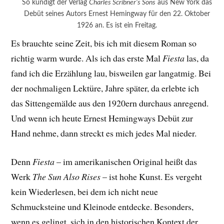
So kündigt der Verlag
Charles Scribner’s Sons
aus New York das
Debüt seines Autors Ernest Hemingway für den 22. Oktober
1926 an. Es ist ein Freitag.
Es brauchte seine Zeit, bis ich mit diesem Roman so
richtig warm wurde. Als ich das erste Mal
Fiesta
las, da
fand ich die Erzählung lau, bisweilen gar langatmig. Bei
der nochmaligen Lektüre, Jahre später, da erlebte ich
das Sittengemälde aus den 1920ern durchaus anregend.
Und wenn ich heute Ernest Hemingways Debüt zur
Hand nehme, dann streckt es mich jedes Mal nieder.
Denn
Fiesta
– im amerikanischen Original heißt das
Werk
The Sun Also Rises
– ist hohe Kunst. Es vergeht
kein Wiederlesen, bei dem ich nicht neue
Schmucksteine und Kleinode entdecke. Besonders,
wenn es gelingt, sich in den historischen Kontext der