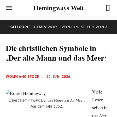
Hemingways Welt
KATEGORIE:
HEMINGWAY – VON IHM
SEITE 1 VON 3
Die christlichen Symbole in
‚Der alte Mann und das Meer‘
WOLFGANG STOCK
20. JUNI 2026
Viele
Leser
Ernest Hemingway:
Der alte Mann und das Meer
.
sehen in
Aus dem Jahr 1952.
der
Der