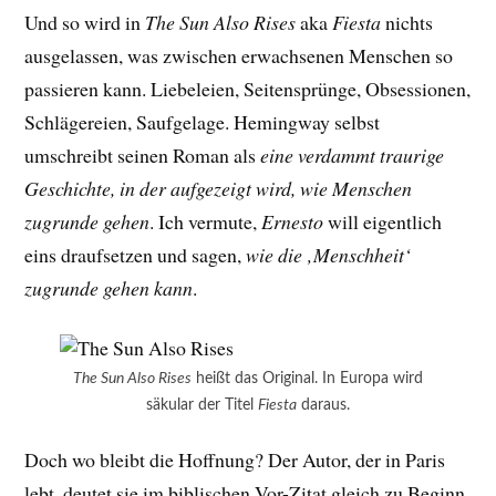
Und so wird in
The Sun Also Rises
aka
Fiesta
nichts
ausgelassen, was zwischen erwachsenen Menschen so
passieren kann. Liebeleien, Seitensprünge, Obsessionen,
Schlägereien, Saufgelage. Hemingway selbst
umschreibt seinen Roman als
eine verdammt traurige
Geschichte, in der aufgezeigt wird, wie Menschen
zugrunde gehen
. Ich vermute,
Ernesto
will eigentlich
eins draufsetzen und sagen,
wie die ‚Menschheit‘
zugrunde gehen kann
.
The Sun Also Rises
heißt das Original. In Europa wird
säkular der Titel
Fiesta
daraus.
Doch wo bleibt die Hoffnung? Der Autor, der in Paris
lebt, deutet sie im biblischen Vor-Zitat gleich zu Beginn