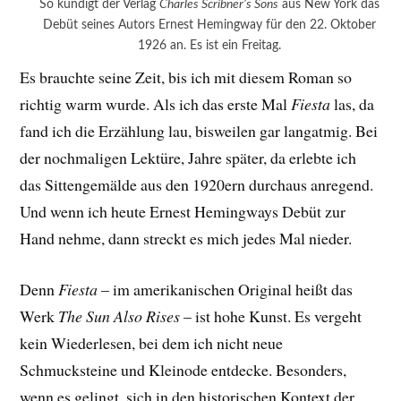
So kündigt der Verlag
Charles Scribner’s Sons
aus New York das
Debüt seines Autors Ernest Hemingway für den 22. Oktober
1926 an. Es ist ein Freitag.
Es brauchte seine Zeit, bis ich mit diesem Roman so
richtig warm wurde. Als ich das erste Mal
Fiesta
las, da
fand ich die Erzählung lau, bisweilen gar langatmig. Bei
der nochmaligen Lektüre, Jahre später, da erlebte ich
das Sittengemälde aus den 1920ern durchaus anregend.
Und wenn ich heute Ernest Hemingways Debüt zur
Hand nehme, dann streckt es mich jedes Mal nieder.
Denn
Fiesta
– im amerikanischen Original heißt das
Werk
The Sun Also Rises
– ist hohe Kunst. Es vergeht
kein Wiederlesen, bei dem ich nicht neue
Schmucksteine und Kleinode entdecke. Besonders,
wenn es gelingt, sich in den historischen Kontext der