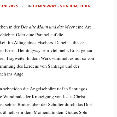
JUNI 2026
IN
HEMINGWAY - VON IHM
,
KUBA
ehen in der
Der alte Mann und das Meer
eine Art
hichte. Oder eine Parabel auf die
eit im Alltag eines Fischers. Dabei ist dieser
n Ernest Hemingway sehr viel mehr. Er ist genau
cher Tragweite. In dem Werk wimmelt es nur so von
timmung des Leidens von Santiago und der
ach ins Auge.
schneiden die Angelschnüre tief in Santiagos
ie Wundmale der Kreuzigung von Jesus Christ.
t seines Bootes über der Schulter durch das Dorf
ies ähnelt sehr dem Moment, in dem Gottes Sohn