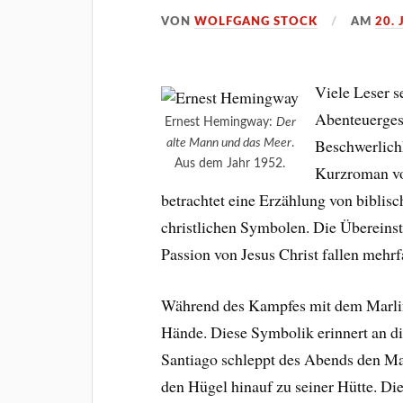
VON
WOLFGANG STOCK
AM
20. 
Viele Leser s
Abenteuergesc
Ernest Hemingway:
Der
Beschwerlichk
alte Mann und das Meer
.
Aus dem Jahr 1952.
Kurzroman vo
betrachtet eine Erzählung von biblis
christlichen Symbolen. Die Übereins
Passion von Jesus Christ fallen mehrf
Während des Kampfes mit dem Marlin 
Hände. Diese Symbolik erinnert an d
Santiago schleppt des Abends den Mas
den Hügel hinauf zu seiner Hütte. D