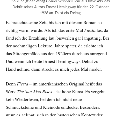
So kündigt der Verlag
Charles Scribner’s Sons
aus New York das
Debüt seines Autors Ernest Hemingway für den 22. Oktober
1926 an. Es ist ein Freitag.
Es brauchte seine Zeit, bis ich mit diesem Roman so
richtig warm wurde. Als ich das erste Mal
Fiesta
las, da
fand ich die Erzählung lau, bisweilen gar langatmig. Bei
der nochmaligen Lektüre, Jahre später, da erlebte ich
das Sittengemälde aus den 1920ern durchaus anregend.
Und wenn ich heute Ernest Hemingways Debüt zur
Hand nehme, dann streckt es mich jedes Mal nieder.
Denn
Fiesta
– im amerikanischen Original heißt das
Werk
The Sun Also Rises
– ist hohe Kunst. Es vergeht
kein Wiederlesen, bei dem ich nicht neue
Schmucksteine und Kleinode entdecke. Besonders,
wenn es gelingt, sich in den historischen Kontext der