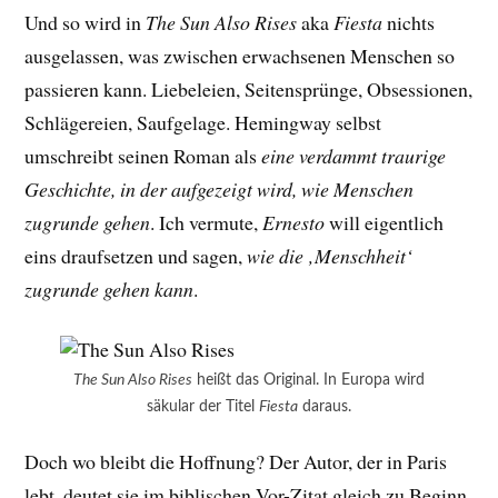
Und so wird in
The Sun Also Rises
aka
Fiesta
nichts
ausgelassen, was zwischen erwachsenen Menschen so
passieren kann. Liebeleien, Seitensprünge, Obsessionen,
Schlägereien, Saufgelage. Hemingway selbst
umschreibt seinen Roman als
eine verdammt traurige
Geschichte, in der aufgezeigt wird, wie Menschen
zugrunde gehen
. Ich vermute,
Ernesto
will eigentlich
eins draufsetzen und sagen,
wie die ‚Menschheit‘
zugrunde gehen kann
.
The Sun Also Rises
heißt das Original. In Europa wird
säkular der Titel
Fiesta
daraus.
Doch wo bleibt die Hoffnung? Der Autor, der in Paris
lebt, deutet sie im biblischen Vor-Zitat gleich zu Beginn