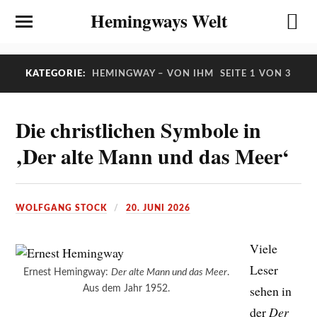
Hemingways Welt
KATEGORIE:
HEMINGWAY – VON IHM
SEITE 1 VON 3
Die christlichen Symbole in
‚Der alte Mann und das Meer‘
WOLFGANG STOCK
20. JUNI 2026
Viele
Leser
Ernest Hemingway:
Der alte Mann und das Meer
.
sehen in
Aus dem Jahr 1952.
der
Der