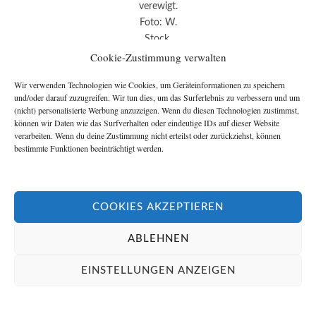
verewigt.
Foto: W.
Stock,
2018.
Cookie-Zustimmung verwalten
Wir verwenden Technologien wie Cookies, um Geräteinformationen zu speichern
Zwei Titanen der Literatur. Zwei Poeme. Die
und/oder darauf zuzugreifen. Wir tun dies, um das Surferlebnis zu verbessern und um
(nicht) personalisierte Werbung anzuzeigen. Wenn du diesen Technologien zustimmst,
Gemeinsamkeiten sind verblüffend. Zunächst
Wandrers
können wir Daten wie das Surfverhalten oder eindeutige IDs auf dieser Website
Nachtlied
aus der Feder von Johann Wolfgang von
verarbeiten. Wenn du deine Zustimmung nicht erteilst oder zurückziehst, können
bestimmte Funktionen beeinträchtigt werden.
Goethe.
Über allen Gipfeln
COOKIES AKZEPTIEREN
Ist Ruh‘,
In allen Wipfeln
ABLEHNEN
Spürest Du
EINSTELLUNGEN ANZEIGEN
Kaum einen Hauch;
Die Vögelein schweigen im Walde.