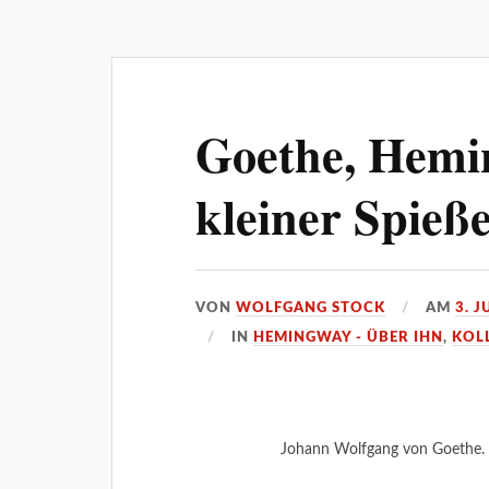
Goethe, Hemi
kleiner Spieß
VON
WOLFGANG STOCK
AM
3. J
IN
HEMINGWAY - ÜBER IHN
,
KOL
Johann Wolfgang von Goethe. 