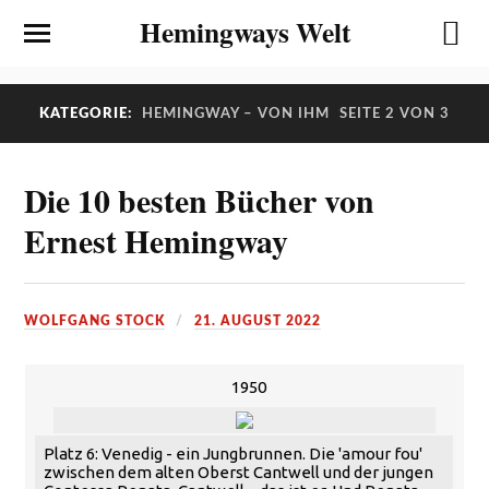
Hemingways Welt
KATEGORIE:
HEMINGWAY – VON IHM
SEITE 2 VON 3
Die 10 besten Bücher von
Ernest Hemingway
WOLFGANG STOCK
21. AUGUST 2022
1950
Platz 6: Venedig - ein Jungbrunnen. Die 'amour fou'
zwischen dem alten Oberst Cantwell und der jungen