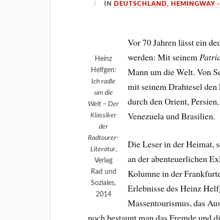
IN
DEUTSCHLAND
,
HEMINGWAY -
Vor 70 Jahren lässt ein de
werden: Mit seinem
Patri
Heinz
Mann um die Welt. Von Se
Helfgen:
Ich radle
mit seinem Drahtesel den 
um die
durch den Orient, Persien
Welt – Der
Venezuela und Brasilien.
Klassiker
der
Radtourer-
Die Leser in der Heimat, 
Literatur
,
an der abenteuerlichen Ex
Verlag
Kolumne in der Frankfurt
Rad und
Soziales,
Erlebnisse des Heinz Helfg
2014
Massentourismus, das Ausl
noch bestaunt man das Fremde und di