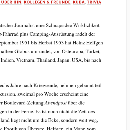
 ÜBER IHN
,
KOLLEGEN & FREUNDE
,
KUBA
,
TRIVIA
utscher Journalist eine Schnapsidee Wirklichkeit
a
-Fahrrad plus Camping-Ausrüstung radelt der
ptember 1951 bis Herbst 1953 hat Heinz Helfgen
halben Globus umrundet, von Osteuropa, Türkei,
, Indien, Vietnam, Thailand, Japan, USA, bis nach
sechs Jahre nach Kriegsende, nehmen gebannt teil
kursion, zweimal pro Woche erscheint eine
er Boulevard-Zeitung
Abendpost
über die
en in der Ferne. Es ist noch nicht die Zeit des
and liegt nicht um die Ecke, sondern weit weg,
e Exotik von Übersee. Helfgen, ein Mann vom