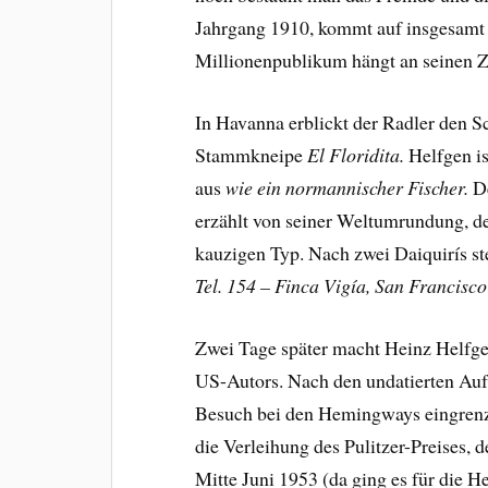
Jahrgang 1910, kommt auf insgesamt 1
Millionenpublikum hängt an seinen Z
In Havanna erblickt der Radler den S
Stammkneipe
El Floridita.
Helfgen is
aus
wie ein normannischer Fischer.
De
erzählt von seiner Weltumrundung, de
kauzigen Typ. Nach zwei Daiquirís s
Tel. 154 – Finca Vigía, San Francisco
Zwei Tage später macht Heinz Helfge
US-Autors. Nach den undatierten Auf
Besuch bei den Hemingways eingren
die Verleihung des Pulitzer-Preises,
Mitte Juni 1953 (da ging es für die