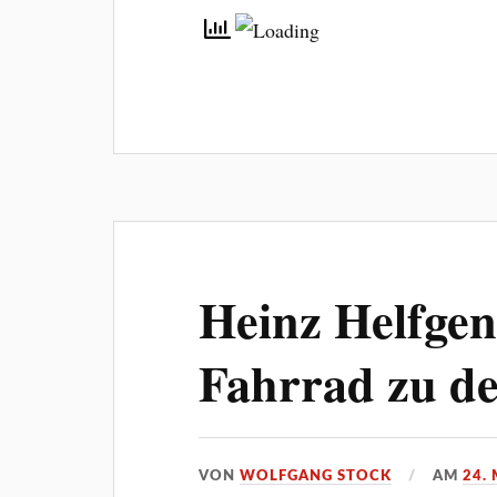
Heinz Helfge
Fahrrad zu d
VON
WOLFGANG STOCK
AM
24.